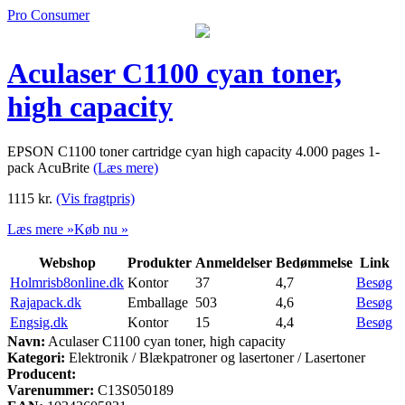
Pro Consumer
Aculaser C1100 cyan toner,
high capacity
EPSON C1100 toner cartridge cyan high capacity 4.000 pages 1-
pack AcuBrite
(Læs mere)
1115
kr.
(Vis fragtpris)
Læs mere »
Køb nu »
Webshop
Produkter
Anmeldelser
Bedømmelse
Link
Holmrisb8online.dk
Kontor
37
4,7
Besøg
Rajapack.dk
Emballage
503
4,6
Besøg
Engsig.dk
Kontor
15
4,4
Besøg
Navn:
Aculaser C1100 cyan toner, high capacity
Kategori:
Elektronik / Blækpatroner og lasertoner / Lasertoner
Producent:
Varenummer:
C13S050189