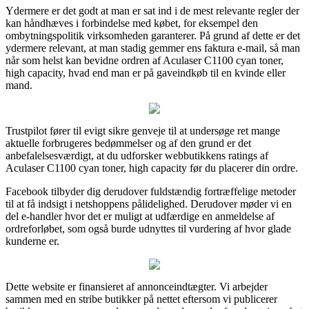
Ydermere er det godt at man er sat ind i de mest relevante regler der
kan håndhæves i forbindelse med købet, for eksempel den
ombytningspolitik virksomheden garanterer. På grund af dette er det
ydermere relevant, at man stadig gemmer ens faktura e-mail, så man
når som helst kan bevidne ordren af Aculaser C1100 cyan toner,
high capacity, hvad end man er på gaveindkøb til en kvinde eller
mand.
Trustpilot fører til evigt sikre genveje til at undersøge ret mange
aktuelle forbrugeres bedømmelser og af den grund er det
anbefalelsesværdigt, at du udforsker webbutikkens ratings af
Aculaser C1100 cyan toner, high capacity før du placerer din ordre.
Facebook tilbyder dig derudover fuldstændig fortræffelige metoder
til at få indsigt i netshoppens pålidelighed. Derudover møder vi en
del e-handler hvor det er muligt at udfærdige en anmeldelse af
ordreforløbet, som også burde udnyttes til vurdering af hvor glade
kunderne er.
Dette website er finansieret af annonceindtægter. Vi arbejder
sammen med en stribe butikker på nettet eftersom vi publicerer