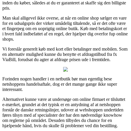
inden du køber, således at du er garanteret at skaffe sig den billigste
pris.
Man skal alligevel ikke overse, at når en online shop sælger en vare
for en udsalgspris der virker umådelig tiltalende, så er det ofte være
et fingerpeg om en uoprigtig online butik. Køb med betalingskort er
i hvert fald indbefattet af en regel, der hjælper dig overfor fup online
shops.
Vi foreslår generelt køb med kort eller betalinger med mobilen. Som
en alternativ mulighed kunne du benytte et afdragstilbud fra fx
ViaBill, forudsat du agter at afdrage prisen ude i fremtiden.
Forinden nogen handler i en netbutik bør man egentlig bese
netshoppens handelsaftale, dog er det mange gange ikke super
interessant.
Alternativet kunne være at undersøge om online firmaet er tilsluttet
e-mærket, grundet at det typisk er en antydning af at netshoppen
forstår de danske retningslinjer, udover at webshoppen undertiden
føres tilsyn med af specialister der har den nødvendige knowhow
om reglerne på området. Desuden tilbydes du chance for en
hjælpende hånd, hvis du skulle få problemer ved din bestilling.