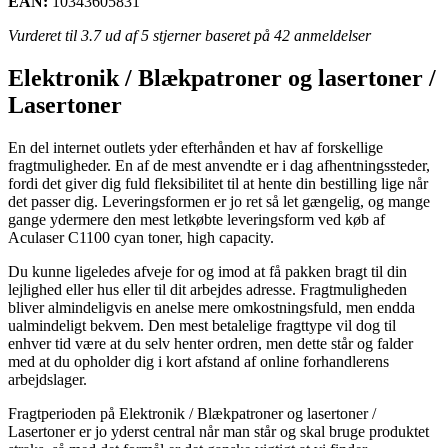
EAN:
10343605831
Vurderet til
3.7
ud af 5 stjerner baseret på
42
anmeldelser
Elektronik / Blækpatroner og lasertoner /
Lasertoner
En del internet outlets yder efterhånden et hav af forskellige
fragtmuligheder. En af de mest anvendte er i dag afhentningssteder,
fordi det giver dig fuld fleksibilitet til at hente din bestilling lige når
det passer dig. Leveringsformen er jo ret så let gængelig, og mange
gange ydermere den mest letkøbte leveringsform ved køb af
Aculaser C1100 cyan toner, high capacity.
Du kunne ligeledes afveje for og imod at få pakken bragt til din
lejlighed eller hus eller til dit arbejdes adresse. Fragtmuligheden
bliver almindeligvis en anelse mere omkostningsfuld, men endda
ualmindeligt bekvem. Den mest betalelige fragttype vil dog til
enhver tid være at du selv henter ordren, men dette står og falder
med at du opholder dig i kort afstand af online forhandlerens
arbejdslager.
Fragtperioden på Elektronik / Blækpatroner og lasertoner /
Lasertoner er jo yderst central når man står og skal bruge produktet