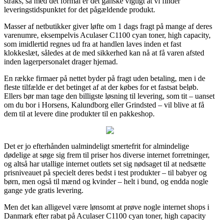
straks, så med det formål er det ganske vigtigt at vi finder
leveringstidspunktet for det pågældende produkt.
Masser af netbutikker giver løfte om 1 dags fragt på mange af deres
varenumre, eksempelvis Aculaser C1100 cyan toner, high capacity,
som imidlertid regnes ud fra at handlen laves inden et fast
klokkeslæt, således at de med sikkerhed kan nå at få varen afsted
inden lagerpersonalet drager hjemad.
En række firmaer på nettet byder på fragt uden betaling, men i de
fleste tilfælde er det betinget af at der købes for et fastsat beløb.
Ellers bør man tage den billigste løsning til levering, som tit – uanset
om du bor i Horsens, Kalundborg eller Grindsted – vil blive at få
dem til at levere dine produkter til en pakkeshop.
Det er jo efterhånden ualmindeligt smertefrit for almindelige
dødelige at søge sig frem til priser hos diverse internet forretninger,
og altså har utallige internet outlets set sig nødsaget til at nedsætte
prisniveauet på specielt deres bedst i test produkter – til babyer og
børn, men også til mænd og kvinder – helt i bund, og endda nogle
gange yde gratis levering.
Men det kan alligevel være lønsomt at prøve nogle internet shops i
Danmark efter rabat på Aculaser C1100 cyan toner, high capacity