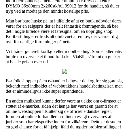
indtil flere outlets på nettet efter tilbud på Adresseetiketter
DYMO 36x89mm 2x260stk/rul 99012 før du handler, så du er
tryg ved at modtage den mindst kostelige pris.
Man bør bare huske på, at i tilfælde af at en butik udbyder deres
varer for en salgspris der er helt fantastisk fremragende, så bør
det i nogle tilfælde være et faresignal om en uoprigtig shop.
Kortbestillinger er trods alt omfavnet af en lov, der værner dig
overfor uærlige forretninger på nettet.
Vi tilråder generelt kortkøb eller mobilbetaling. Som et alternativ
burde du overveje et tilbud fra f.eks. ViaBill, såfremt du ønsker
at betale prisen over tid.
Før folk shopper på en e-handler behøver de i og for sig gøre sig
bekendt med indholdet af webbutikkens handelsbetingelser, men
det er almindeligvis ikke super spændende.
En anden mulighed kunne derfor være at tjekke om e-firmaet er
støttet af e-mærket, siden det længe har været en garanti for at
online webshoppen tilslutter sig de officielle danske regler,
foruden at online forhandleren rutinemæssigt overværes af
jurister som har ekspertise inden for vilkårene. Dette er desuden
en god chance for at få hjælp, ifald du møder problemstillinger i