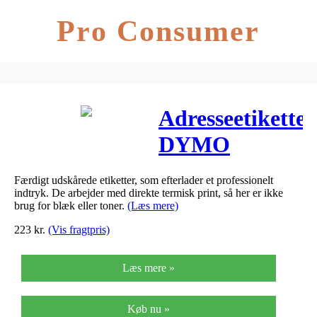
Pro Consumer
Adresseetiketter
DYMO
36x89mm
Færdigt udskårede etiketter, som efterlader et professionelt
2x260stk/rul
indtryk. De arbejder med direkte termisk print, så her er ikke
brug for blæk eller toner.
(Læs mere)
99012
223
kr.
(Vis fragtpris)
Læs mere »
Køb nu »