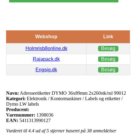
Webshop
Link
Holmrisb8online.dk
Besøg
Rajapack.dk
Besøg
Engsig.dk
Besøg
Navn:
Adresseetiketter DYMO 36x89mm 2x260stk/rul 99012
Kategori:
Elektronik / Kontormaskiner / Labels og etiketter /
Dymo LW labels
Producent:
Varenummer:
1398036
EAN:
5411313990127
Vurderet til
4.4
ud af 5 stjerner baseret på
38
anmeldelser