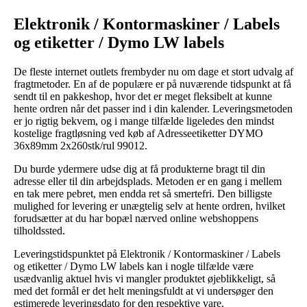
Elektronik / Kontormaskiner / Labels
og etiketter / Dymo LW labels
De fleste internet outlets frembyder nu om dage et stort udvalg af
fragtmetoder. En af de populære er på nuværende tidspunkt at få
sendt til en pakkeshop, hvor det er meget fleksibelt at kunne
hente ordren når det passer ind i din kalender. Leveringsmetoden
er jo rigtig bekvem, og i mange tilfælde ligeledes den mindst
kostelige fragtløsning ved køb af Adresseetiketter DYMO
36x89mm 2x260stk/rul 99012.
Du burde ydermere udse dig at få produkterne bragt til din
adresse eller til din arbejdsplads. Metoden er en gang i mellem
en tak mere pebret, men endda ret så smertefri. Den billigste
mulighed for levering er unægtelig selv at hente ordren, hvilket
forudsætter at du har bopæl nærved online webshoppens
tilholdssted.
Leveringstidspunktet på Elektronik / Kontormaskiner / Labels
og etiketter / Dymo LW labels kan i nogle tilfælde være
usædvanlig aktuel hvis vi mangler produktet øjeblikkeligt, så
med det formål er det helt meningsfuldt at vi undersøger den
estimerede leveringsdato for den respektive vare.