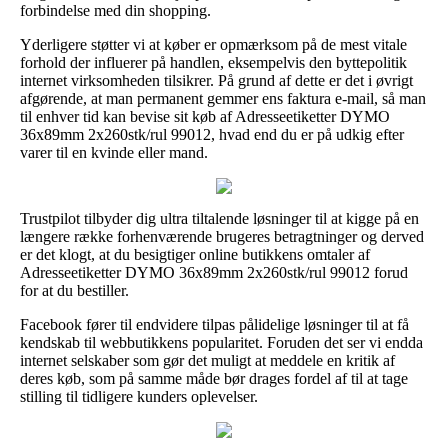
forbindelse med din shopping.
Yderligere støtter vi at køber er opmærksom på de mest vitale
forhold der influerer på handlen, eksempelvis den byttepolitik
internet virksomheden tilsikrer. På grund af dette er det i øvrigt
afgørende, at man permanent gemmer ens faktura e-mail, så man
til enhver tid kan bevise sit køb af Adresseetiketter DYMO
36x89mm 2x260stk/rul 99012, hvad end du er på udkig efter
varer til en kvinde eller mand.
Trustpilot tilbyder dig ultra tiltalende løsninger til at kigge på en
længere række forhenværende brugeres betragtninger og derved
er det klogt, at du besigtiger online butikkens omtaler af
Adresseetiketter DYMO 36x89mm 2x260stk/rul 99012 forud
for at du bestiller.
Facebook fører til endvidere tilpas pålidelige løsninger til at få
kendskab til webbutikkens popularitet. Foruden det ser vi endda
internet selskaber som gør det muligt at meddele en kritik af
deres køb, som på samme måde bør drages fordel af til at tage
stilling til tidligere kunders oplevelser.