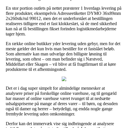
En stor portion outlets på nettet præsterer 1 hverdags levering på
flere produkter, eksempelvis Adresseetiketter DYMO 36x89mm
2x260stk/rul 99012, men det er underforstået at bestillingen
realiseres tidligere end et fast klokkeslæt, så de med sikkerhed
kan nå at få bestillingen fikset forinden logistikmedarbejderne
tager hjem.
En række online butikker yder levering uden gebyr, men for det
meste gælder det kun hvis man bestiller for et fastslået beløb.
Som alternativ kan man udvælge den billigste løsning til
levering, som oftest – om man befinder sig i Næstved,
Middelfart eller Skagen – vil blive at få fragtfirmaet til at køre
produkterne til et afhentningssted.
Det er i dag super simpelt for almindelige mennesker at
analysere priser på forskellige online varehuse, og til gengæld
har masser af online varehuse været tvunget til at nedsætte
udsalgspriserne på mange af deres varer – til børn, og desuden
også til damer og herrer – betydeligt, og endda nogle gange
frembyde levering uden omkostninger.
Derfor kan det immervæk vise sig indbringende at analysere