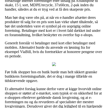
forskellige internet forretninger efter udsalg på Affaldspose til
skakt, 15 l, sort, MDPE/recycle, 37x60cm, 2-pak inden du
handler, således at du er tryg ved at få den skarpeste pris.
Man bør dog være obs på, at når en e-handler afsætter deres
produkter til salg for en pris som kan virke uhørt tiltalende, så
bør det undertiden være et symbol på en uoprigtig online
forretning. Betalinger med kort er i hvert fald dækket ind under
en foranstaltning, hvilket beskytter en overfor fup e-shops.
Generelt foreslår vi betalinger med kort eller betalinger med
mobilen. Alternativt burde du anvende en løsning fra for
eksempel ViaBill, hvis du foretrækker at honorere pengene over
en periode.
Før folk shopper hos en butik burde man helt sikkert granske
butikkens forretningsaftale, det er dog i mange tilfælde en
tidskrævende opgave.
Et alternativt forslag kunne derfor være at kigge hvorvidt online
shoppen er støttet af e-mærket, som typisk er en sikkerhed for at
e-shoppen efterlever gældende dansk lovgivning, og at e-
forretningen nu og da revurderes af specialister der mestrer
lovgivningen. Derudover giver det dig lejlighed til en hjælpende