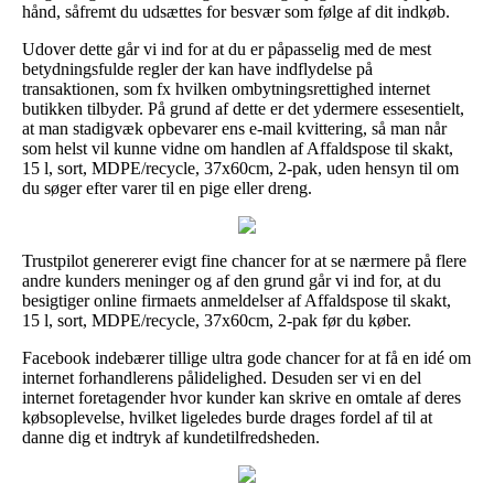
hånd, såfremt du udsættes for besvær som følge af dit indkøb.
Udover dette går vi ind for at du er påpasselig med de mest
betydningsfulde regler der kan have indflydelse på
transaktionen, som fx hvilken ombytningsrettighed internet
butikken tilbyder. På grund af dette er det ydermere essesentielt,
at man stadigvæk opbevarer ens e-mail kvittering, så man når
som helst vil kunne vidne om handlen af Affaldspose til skakt,
15 l, sort, MDPE/recycle, 37x60cm, 2-pak, uden hensyn til om
du søger efter varer til en pige eller dreng.
Trustpilot genererer evigt fine chancer for at se nærmere på flere
andre kunders meninger og af den grund går vi ind for, at du
besigtiger online firmaets anmeldelser af Affaldspose til skakt,
15 l, sort, MDPE/recycle, 37x60cm, 2-pak før du køber.
Facebook indebærer tillige ultra gode chancer for at få en idé om
internet forhandlerens pålidelighed. Desuden ser vi en del
internet foretagender hvor kunder kan skrive en omtale af deres
købsoplevelse, hvilket ligeledes burde drages fordel af til at
danne dig et indtryk af kundetilfredsheden.