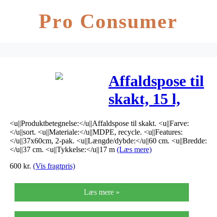
Pro Consumer
Affaldspose til
skakt, 15 l,
sort,
<u||Produktbetegnelse:</u||Affaldspose til skakt. <u||Farve:
MDPE/recycle,
</u||sort. <u||Materiale:</u||MDPE, recycle. <u||Features:
</u||37x60cm, 2-pak. <u||Længde/dybde:</u||60 cm. <u||Bredde:
37x60cm, 2-
</u||37 cm. <u||Tykkelse:</u||17 m
(Læs mere)
600
kr.
(Vis fragtpris)
pak
Læs mere »