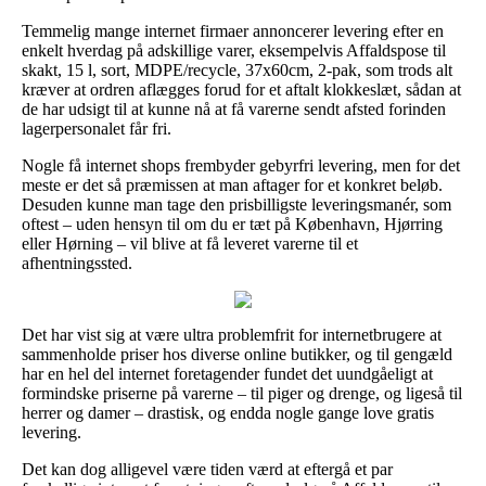
Temmelig mange internet firmaer annoncerer levering efter en
enkelt hverdag på adskillige varer, eksempelvis Affaldspose til
skakt, 15 l, sort, MDPE/recycle, 37x60cm, 2-pak, som trods alt
kræver at ordren aflægges forud for et aftalt klokkeslæt, sådan at
de har udsigt til at kunne nå at få varerne sendt afsted forinden
lagerpersonalet får fri.
Nogle få internet shops frembyder gebyrfri levering, men for det
meste er det så præmissen at man aftager for et konkret beløb.
Desuden kunne man tage den prisbilligste leveringsmanér, som
oftest – uden hensyn til om du er tæt på København, Hjørring
eller Hørning – vil blive at få leveret varerne til et
afhentningssted.
Det har vist sig at være ultra problemfrit for internetbrugere at
sammenholde priser hos diverse online butikker, og til gengæld
har en hel del internet foretagender fundet det uundgåeligt at
formindske priserne på varerne – til piger og drenge, og ligeså til
herrer og damer – drastisk, og endda nogle gange love gratis
levering.
Det kan dog alligevel være tiden værd at eftergå et par