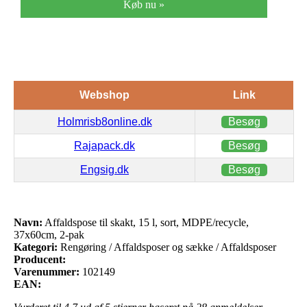
Køb nu »
Webshop
Link
Holmrisb8online.dk
Besøg
Rajapack.dk
Besøg
Engsig.dk
Besøg
Navn:
Affaldspose til skakt, 15 l, sort, MDPE/recycle,
37x60cm, 2-pak
Kategori:
Rengøring / Affaldsposer og sække / Affaldsposer
Producent:
Varenummer:
102149
EAN: