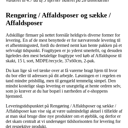
Vurderet til
4.7
ud af 5 stjerner baseret på
28
anmeldelser
Rengøring / Affaldsposer og sække /
Affaldsposer
Adskillige firmaer på nettet foreslår heldigvis diverse former for
levering. En af de mest benyttede er for nærværende levering til
et afhentningssted, fordi du dermed nemt kan hente pakken på et
selvvalgt tidspunkt. Fragttypen er jo yderst smertefri, og desuden
ligeledes den mest betalelige fragttype ved køb af Affaldspose til
skakt, 15 l, sort, MDPE/recycle, 37x60cm, 2-pak.
Du kan lige så vel tænke over at få varerne bragt hjem til hvor
du bor eller til adressen på dit arbejde. Løsningen er i regelen en
tand mindre prisbillig, men til gengæld temmelig simpel. Den
mindst kostelige slags levering er unægtelig at hente ordren selv,
som jo kræver at du har bopæl i nærheden af e-shoppens
hjemsted.
Leveringstidspunktet på Rengøring / Affaldsposer og sække /
Affaldsposer kan vise sig at være ualmindeligt aktuel i tilfælde af
at man skal bruge dine nye produkter om et øjeblik, og derfor er
det skam centralt at vi undersøger tidshorisonten for levering for
det respektive produkt.