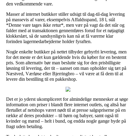
den vedkommende vare.
Masser af internet butikker stiller udsigt til dag-til-dag levering
på massevis af varer, eksempelvis Affaldsspand, 18 l, stål
*Denne vare tages ikke retur*, men vær på vagt da det står og
falder med at transaktionen gennemføres forud for et nøjagtigt
klokkeslæt, så de sandsynligvis kan nå at få varerne klar
forinden lagermedarbejderne holder fyraften.
Nogle enkelte butikker på nettet tilbyder gebyrfri levering, men
for det meste er det kun gældende hvis du køber for en bestemt
pris. Som alternativ bør man beslutte sig for den prisbilligste
løsning til levering, der tit – uanset om man opholder sig tæt på
Næstved, Værløse eller Bjerringbro – vil være at få dem til at
levere din bestilling til en pakkeshop.
Det er jo yderst ukompliceret for almindelige mennesker at søge
information om priser i blandt flere internet outlets, og altså har
flertallet af netshops været nødt til at presse salgspriserne på en
række af deres produkter – til børn og babyer, samt også til
kvinder og mænd – helt i bund, og endda nogle gange byde på
fragt uden betaling.