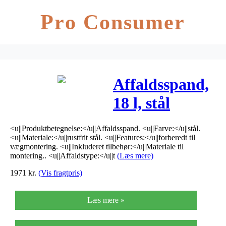
Pro Consumer
Affaldsspand,
18 l, stål
*Denne vare
<u||Produktbetegnelse:</u||Affaldsspand. <u||Farve:</u||stål.
tages ikke
<u||Materiale:</u||rustfrit stål. <u||Features:</u||forberedt til
vægmontering. <u||Inkluderet tilbehør:</u||Materiale til
retur*
montering.. <u||Affaldstype:</u||t
(Læs mere)
1971
kr.
(Vis fragtpris)
Læs mere »