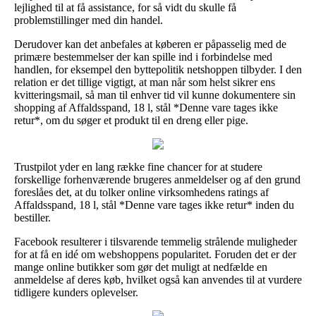
lejlighed til at få assistance, for så vidt du skulle få
problemstillinger med din handel.
Derudover kan det anbefales at køberen er påpasselig med de
primære bestemmelser der kan spille ind i forbindelse med
handlen, for eksempel den byttepolitik netshoppen tilbyder. I den
relation er det tillige vigtigt, at man når som helst sikrer ens
kvitteringsmail, så man til enhver tid vil kunne dokumentere sin
shopping af Affaldsspand, 18 l, stål *Denne vare tages ikke
retur*, om du søger et produkt til en dreng eller pige.
Trustpilot yder en lang række fine chancer for at studere
forskellige forhenværende brugeres anmeldelser og af den grund
foreslåes det, at du tolker online virksomhedens ratings af
Affaldsspand, 18 l, stål *Denne vare tages ikke retur* inden du
bestiller.
Facebook resulterer i tilsvarende temmelig strålende muligheder
for at få en idé om webshoppens popularitet. Foruden det er der
mange online butikker som gør det muligt at nedfælde en
anmeldelse af deres køb, hvilket også kan anvendes til at vurdere
tidligere kunders oplevelser.