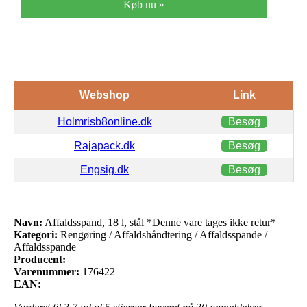
Køb nu »
Webshop
Link
Holmrisb8online.dk
Besøg
Rajapack.dk
Besøg
Engsig.dk
Besøg
Navn:
Affaldsspand, 18 l, stål *Denne vare tages ikke retur*
Kategori:
Rengøring / Affaldshåndtering / Affaldsspande /
Affaldsspande
Producent:
Varenummer:
176422
EAN: