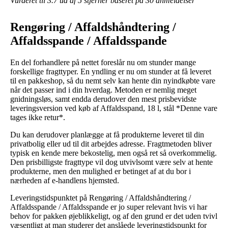
Vurderet til
3.7
ud af 5 stjerner baseret på
30
anmeldelser
Rengøring / Affaldshåndtering /
Affaldsspande / Affaldsspande
En del forhandlere på nettet foreslår nu om stunder mange
forskellige fragttyper. En yndling er nu om stunder at få leveret
til en pakkeshop, så du nemt selv kan hente din nyindkøbte vare
når det passer ind i din hverdag. Metoden er nemlig meget
gnidningsløs, samt endda derudover den mest prisbevidste
leveringsversion ved køb af Affaldsspand, 18 l, stål *Denne vare
tages ikke retur*.
Du kan derudover planlægge at få produkterne leveret til din
privatbolig eller ud til dit arbejdes adresse. Fragtmetoden bliver
typisk en kende mere bekostelig, men også ret så overkommelig.
Den prisbilligste fragttype vil dog utvivlsomt være selv at hente
produkterne, men den mulighed er betinget af at du bor i
nærheden af e-handlens hjemsted.
Leveringstidspunktet på Rengøring / Affaldshåndtering /
Affaldsspande / Affaldsspande er jo super relevant hvis vi har
behov for pakken øjeblikkeligt, og af den grund er det uden tvivl
væsentligt at man studerer det anslåede leveringstidspunkt for