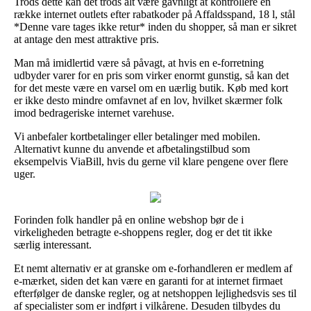
Trods dette kan det trods alt være gavnligt at kontrollere en
række internet outlets efter rabatkoder på Affaldsspand, 18 l, stål
*Denne vare tages ikke retur* inden du shopper, så man er sikret
at antage den mest attraktive pris.
Man må imidlertid være så påvagt, at hvis en e-forretning
udbyder varer for en pris som virker enormt gunstig, så kan det
for det meste være en varsel om en uærlig butik. Køb med kort
er ikke desto mindre omfavnet af en lov, hvilket skærmer folk
imod bedrageriske internet varehuse.
Vi anbefaler kortbetalinger eller betalinger med mobilen.
Alternativt kunne du anvende et afbetalingstilbud som
eksempelvis ViaBill, hvis du gerne vil klare pengene over flere
uger.
Forinden folk handler på en online webshop bør de i
virkeligheden betragte e-shoppens regler, dog er det tit ikke
særlig interessant.
Et nemt alternativ er at granske om e-forhandleren er medlem af
e-mærket, siden det kan være en garanti for at internet firmaet
efterfølger de danske regler, og at netshoppen lejlighedsvis ses til
af specialister som er indført i vilkårene. Desuden tilbydes du