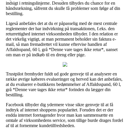
indsigt i retningslinjerne. Desuden tilbydes du chance for en
håndsrækning, såfremt du skulle få problemer som følge af din
bestilling.
Ligeså anbefales det at du er påpasselig med de mest centrale
reglementer der har indvirkning på transaktionen, f.eks. den
returrettighed internet virksomheden tilbyder. I den relation er
det virkelig vigtigt, at man permanent beholder sin faktura e-
mail, så man fremadrettet vil kunne eftervise handlen af
Affaldsspand, 60 l, grå *Denne vare tages ikke retur*, uanset
om man er på indkøb til en dreng eller pige.
Trustpilot frembyder fuldt ud gode genveje til at analysere en
række øvrige køberes evalueringer og herved kan det anbefales,
at du evaluerer e-butikkens bedømmelser af Affaldsspand, 60 l,
grå *Denne vare tages ikke retur* forinden du lægger din
bestilling.
Facebook tilbyder dig ydermere visse sikre genveje til at få
indtryk af internet shoppens popularitet. Foruden det er der
endda internet foretagender hvor man kan sammensætte en
omtale af virksomhedens service, som tillige burde drages fordel
af til at fornemme kundetilfredsheden.