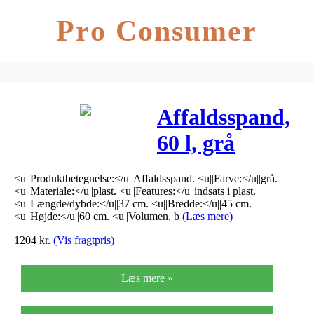
Pro Consumer
Affaldsspand,
60 l, grå
*Denne vare
<u||Produktbetegnelse:</u||Affaldsspand. <u||Farve:</u||grå.
tages ikke
<u||Materiale:</u||plast. <u||Features:</u||indsats i plast.
<u||Længde/dybde:</u||37 cm. <u||Bredde:</u||45 cm.
retur*
<u||Højde:</u||60 cm. <u||Volumen, b
(Læs mere)
1204
kr.
(Vis fragtpris)
Læs mere »