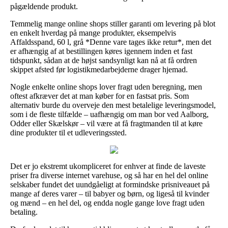
pågældende produkt.
Temmelig mange online shops stiller garanti om levering på blot
en enkelt hverdag på mange produkter, eksempelvis
Affaldsspand, 60 l, grå *Denne vare tages ikke retur*, men det
er afhængig af at bestillingen køres igennem inden et fast
tidspunkt, sådan at de højst sandsynligt kan nå at få ordren
skippet afsted før logistikmedarbejderne drager hjemad.
Nogle enkelte online shops lover fragt uden beregning, men
oftest afkræver det at man køber for en fastsat pris. Som
alternativ burde du overveje den mest betalelige leveringsmodel,
som i de fleste tilfælde – uafhængig om man bor ved Aalborg,
Odder eller Skælskør – vil være at få fragtmanden til at køre
dine produkter til et udleveringssted.
Det er jo ekstremt ukompliceret for enhver at finde de laveste
priser fra diverse internet varehuse, og så har en hel del online
selskaber fundet det uundgåeligt at formindske prisniveauet på
mange af deres varer – til babyer og børn, og ligeså til kvinder
og mænd – en hel del, og endda nogle gange love fragt uden
betaling.