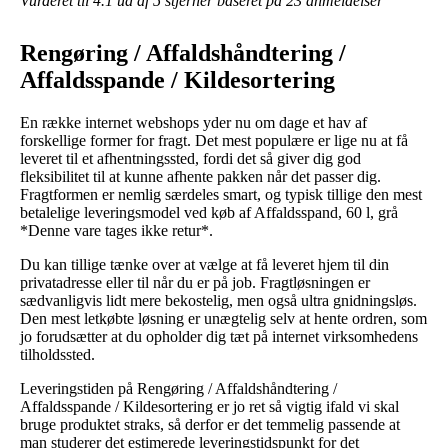
Vurderet til
4.1
ud af 5 stjerner baseret på
23
anmeldelser
Rengøring / Affaldshåndtering /
Affaldsspande / Kildesortering
En række internet webshops yder nu om dage et hav af
forskellige former for fragt. Det mest populære er lige nu at få
leveret til et afhentningssted, fordi det så giver dig god
fleksibilitet til at kunne afhente pakken når det passer dig.
Fragtformen er nemlig særdeles smart, og typisk tillige den mest
betalelige leveringsmodel ved køb af Affaldsspand, 60 l, grå
*Denne vare tages ikke retur*.
Du kan tillige tænke over at vælge at få leveret hjem til din
privatadresse eller til når du er på job. Fragtløsningen er
sædvanligvis lidt mere bekostelig, men også ultra gnidningsløs.
Den mest letkøbte løsning er unægtelig selv at hente ordren, som
jo forudsætter at du opholder dig tæt på internet virksomhedens
tilholdssted.
Leveringstiden på Rengøring / Affaldshåndtering /
Affaldsspande / Kildesortering er jo ret så vigtig ifald vi skal
bruge produktet straks, så derfor er det temmelig passende at
man studerer det estimerede leveringstidspunkt for det