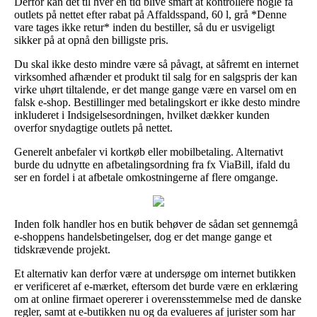
Derfor kan det til hver en tid blive smart at kontrollere nogle få
outlets på nettet efter rabat på Affaldsspand, 60 l, grå *Denne
vare tages ikke retur* inden du bestiller, så du er usvigeligt
sikker på at opnå den billigste pris.
Du skal ikke desto mindre være så påvagt, at såfremt en internet
virksomhed afhænder et produkt til salg for en salgspris der kan
virke uhørt tiltalende, er det mange gange være en varsel om en
falsk e-shop. Bestillinger med betalingskort er ikke desto mindre
inkluderet i Indsigelsesordningen, hvilket dækker kunden
overfor snydagtige outlets på nettet.
Generelt anbefaler vi kortkøb eller mobilbetaling. Alternativt
burde du udnytte en afbetalingsordning fra fx ViaBill, ifald du
ser en fordel i at afbetale omkostningerne af flere omgange.
Inden folk handler hos en butik behøver de sådan set gennemgå
e-shoppens handelsbetingelser, dog er det mange gange et
tidskrævende projekt.
Et alternativ kan derfor være at undersøge om internet butikken
er verificeret af e-mærket, eftersom det burde være en erklæring
om at online firmaet opererer i overensstemmelse med de danske
regler, samt at e-butikken nu og da evalueres af jurister som har