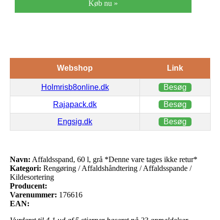
Køb nu »
Webshop
Link
Holmrisb8online.dk
Besøg
Rajapack.dk
Besøg
Engsig.dk
Besøg
Navn:
Affaldsspand, 60 l, grå *Denne vare tages ikke retur*
Kategori:
Rengøring / Affaldshåndtering / Affaldsspande /
Kildesortering
Producent:
Varenummer:
176616
EAN: