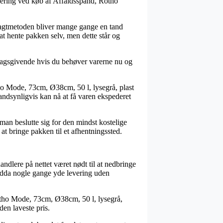
ering ved køb af Affaldsspand, Rotho
 Fragtmetoden bliver mange gange en tand
at hente pakken selv, men dette står og
slagsgivende hvis du behøver varerne nu og
ho Mode, 73cm, Ø38cm, 50 l, lysegrå, plast
andsynligvis kan nå at få varen ekspederet
 man beslutte sig for den mindst kostelige
t bringe pakken til et afhentningssted.
andlere på nettet været nødt til at nedbringe
 endda nogle gange yde levering uden
 Rotho Mode, 73cm, Ø38cm, 50 l, lysegrå,
den laveste pris.