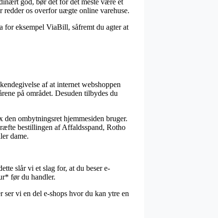
inært god, bør det for det meste være et
r redder os overfor uægte online varehuse.
a for eksempel ViaBill, såfremt du agter at
ilkendegivelse af at internet webshoppen
lkårene på området. Desuden tilbydes du
 fx den ombytningsret hjemmesiden bruger.
ekræfte bestillingen af Affaldsspand, Rotho
ller dame.
tte slår vi et slag for, at du beser e-
r* før du handler.
er ser vi en del e-shops hvor du kan ytre en