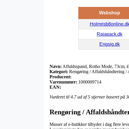
Webshop
Holmrisb8online.d
Rajapack.dk
Engsig.dk
Navn:
Affaldsspand, Rotho Mode, 73cm, Ø38
Kategori:
Rengøring / Affaldshåndtering / 
Producent:
Varenummer:
1000009714
EAN:
Vurderet til
4.7
ud af 5 stjerner baseret på
3
Rengøring / Affaldshåndter
Masser af e-butikker tilbyder i dag flere lev