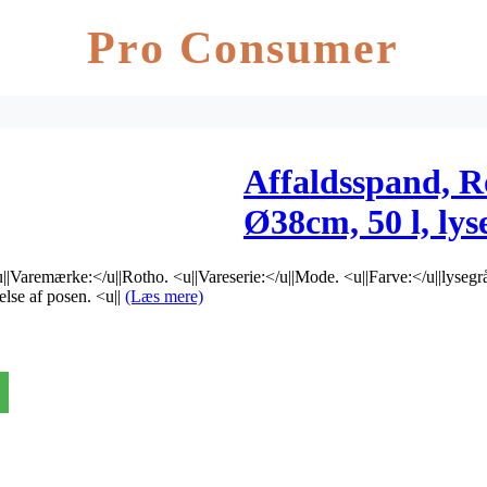
Pro Consumer
Affaldsspand, 
Ø38cm, 50 l, lys
vare tages ikke 
|Varemærke:</u||Rotho. <u||Vareserie:</u||Mode. <u||Farve:</u||lysegrå. 
lse af posen. <u||
(Læs mere)