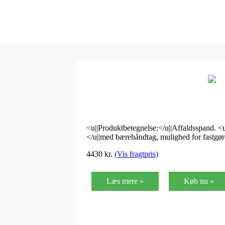
<u||Produktbetegnelse:</u||Affaldsspand. <u|
</u||med bærehåndtag, mulighed for fastgøre
4430
kr.
(Vis fragtpris)
Læs mere »
Køb nu »