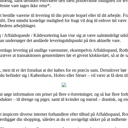
elig, samt desuden endvidere den mest prisbevidste mulighed for lev
enne vare tages ikke retur*.
estille varerne til levering til din private bopæl eller til dit arbejde.
ri. Den mindst kostelige mulighed for fragt vil dog til enhver tid være 
hedens arbejdslager.
 / Affaldsspande / Kildesortering kan vise sig at være ualmindeligt ud
 man undersøger det anslåede leveringstidspunkt på den aktuelle vare.
hverdags levering på utallige varenumre, eksempelvis Affaldsspand, Rot
kræver at transaktionen gennemføres før et givent klokkeslæt, så at de s
gt, men tit er det forudsat at der købes for en præcis sum. Derudover bør
 befinder sig i København, Hobro eller Struer – vil være at få dem til a
 søge information om priser på flere e-forretninger, og så har flere forh
produkter – til drenge og piger, samt til kvinder og mænd – drastisk, og
at inspicere diverse internet forhandlere efter tilbud på Affaldsspand,
ærdiggør din shopping, således at du er usvigeligt sikker på at indhente 