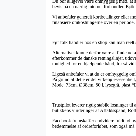
Du bør alligevel være omhyggelig med, at så
bevis på en uærlig internet forhandler. Køb
Vi anbefaler generelt kortbetalinger eller m
finansiere omkostningerne over en periode.
Før folk handler hos en shop kan man reelt
Alternativet kunne derfor være at finde ud a
efterkommer de danske retningslinjer, udove
mulighed for en hjælpende hånd, for så vidt 
Ligeså anbefaler vi at du er omhyggelig om
På grund af dette er det virkelig essesentiel
Mode, 73cm, Ø38cm, 50 l, lysegrå, plast *De
Trustpilot leverer rigtig stabile løsninger til
butikkens vurderinger af Affaldsspand, Rot
Facebook fremskaffer endvidere fuldt ud nytt
bedømmelse af ordreforløbet, som også må u