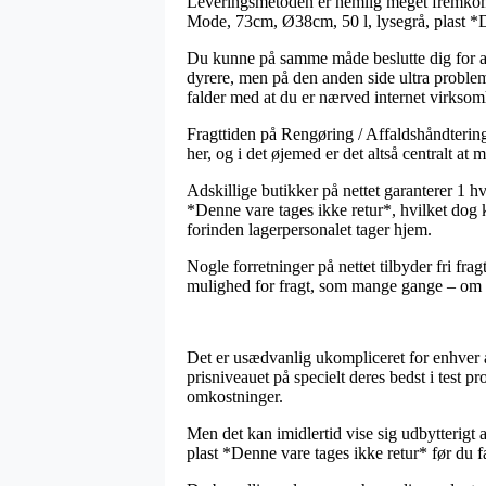
Leveringsmetoden er nemlig meget fremkomm
Mode, 73cm, Ø38cm, 50 l, lysegrå, plast *D
Du kunne på samme måde beslutte dig for at b
dyrere, men på den anden side ultra problemf
falder med at du er nærved internet virksom
Fragttiden på Rengøring / Affaldshåndtering
her, og i det øjemed er det altså centralt at
Adskillige butikker på nettet garanterer 1 
*Denne vare tages ikke retur*, hvilket dog 
forinden lagerpersonalet tager hjem.
Nogle forretninger på nettet tilbyder fri fra
mulighed for fragt, som mange gange – om du
Det er usædvanlig ukompliceret for enhver at
prisniveauet på specielt deres bedst i test 
omkostninger.
Men det kan imidlertid vise sig udbytterigt 
plast *Denne vare tages ikke retur* før du f