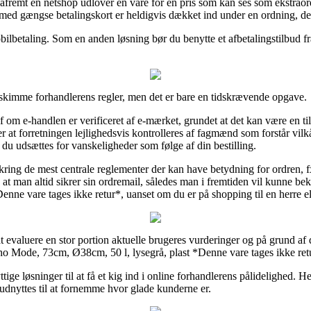
fremt en netshop udlover en vare for en pris som kan ses som ekstraord
 med gængse betalingskort er heldigvis dækket ind under en ordning, de
obilbetaling. Som en anden løsning bør du benytte et afbetalingstilbud fr
 skimme forhandlerens regler, men det er bare en tidskrævende opgave.
f om e-handlen er verificeret af e-mærket, grundet at det kan være en t
r at forretningen lejlighedsvis kontrolleres af fagmænd som forstår vi
du udsættes for vanskeligheder som følge af din bestilling.
kring de mest centrale reglementer der kan have betydning for ordren,
t, at man altid sikrer sin ordremail, således man i fremtiden vil kunne b
nne vare tages ikke retur*, uanset om du er på shopping til en herre e
 at evaluere en stor portion aktuelle brugeres vurderinger og på grund af de
ho Mode, 73cm, Ø38cm, 50 l, lysegrå, plast *Denne vare tages ikke retu
ige løsninger til at få et kig ind i online forhandlerens pålidelighed. H
dnyttes til at fornemme hvor glade kunderne er.