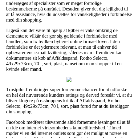
undersøges af specialister som er meget fortrolige
bestemmelserne på området. Desuden giver det dig lejlighed til
at få assistance, hvis du udsættes for vanskeligheder i forbindelse
med din shopping.
Ligeså kan det være til hjælp at køber er vaks omkring de
elementære vilkår der gør sig gældende i forbindelse med
handlen, som fx hvilken bytteret online firmaet lover. I den
forbindelse er det ydermere relevant, at man til enhver tid
opbevarer ens e-mail kvittering, således man i fremtiden kan
dokumentere sit køb af Affaldsspand, Rotho Selecto,
49x29x73cm, 70 l, sort, plast, uanset om man shopper til en
kvinde eller mand.
Trustpilot frembringer super fornemme chancer for at udforske
en hel del nuværende kunders ratings og derved foreslår vi, at du
bliver klogere på e-shoppens kritik af Affaldsspand, Rotho
Selecto, 49x29x73cm, 70 l, sort, plast forud for at du færdiggør
din shopping.
Facebook medfører tilsvarende altid fornemme løsninger til at få
en idé om internet virksomhedens kundetilfredshed. Tilmed
møder vi en del internet outlets som gør det muligt at notere en