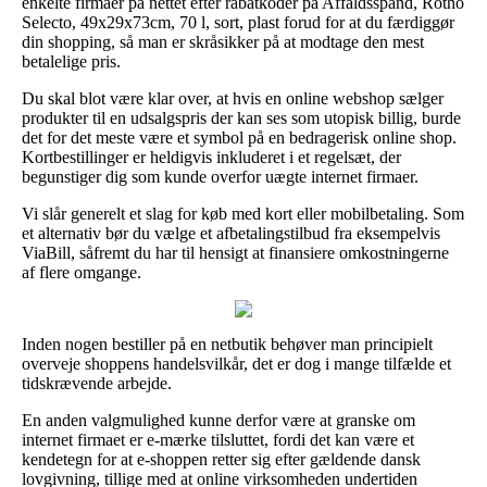
enkelte firmaer på nettet efter rabatkoder på Affaldsspand, Rotho
Selecto, 49x29x73cm, 70 l, sort, plast forud for at du færdiggør
din shopping, så man er skråsikker på at modtage den mest
betalelige pris.
Du skal blot være klar over, at hvis en online webshop sælger
produkter til en udsalgspris der kan ses som utopisk billig, burde
det for det meste være et symbol på en bedragerisk online shop.
Kortbestillinger er heldigvis inkluderet i et regelsæt, der
begunstiger dig som kunde overfor uægte internet firmaer.
Vi slår generelt et slag for køb med kort eller mobilbetaling. Som
et alternativ bør du vælge et afbetalingstilbud fra eksempelvis
ViaBill, såfremt du har til hensigt at finansiere omkostningerne
af flere omgange.
Inden nogen bestiller på en netbutik behøver man principielt
overveje shoppens handelsvilkår, det er dog i mange tilfælde et
tidskrævende arbejde.
En anden valgmulighed kunne derfor være at granske om
internet firmaet er e-mærke tilsluttet, fordi det kan være et
kendetegn for at e-shoppen retter sig efter gældende dansk
lovgivning, tillige med at online virksomheden undertiden