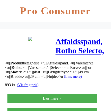
Pro Consumer
Affaldsspand,
Rotho Selecto,
49x29x73cm,
<u||Produktbetegnelse:</u||Affaldsspand. <u||Varemærke:
70 l, sort, plast
</u||Rotho. <u||Vareserie:</u||Selecto. <u||Farve:</u||sort.
<u||Materiale:</u||plast. <u||Længde/dybde:</u||49 cm.
<u||Bredde:</u||29 cm. <u||Højde:</u
(Læs mere)
893
kr.
(Vis fragtpris)
Læs mere »