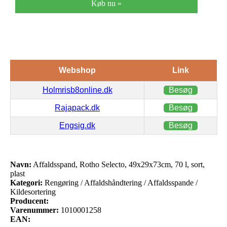
Køb nu »
Webshop
Link
Holmrisb8online.dk
Besøg
Rajapack.dk
Besøg
Engsig.dk
Besøg
Navn:
Affaldsspand, Rotho Selecto, 49x29x73cm, 70 l, sort,
plast
Kategori:
Rengøring / Affaldshåndtering / Affaldsspande /
Kildesortering
Producent:
Varenummer:
1010001258
EAN: