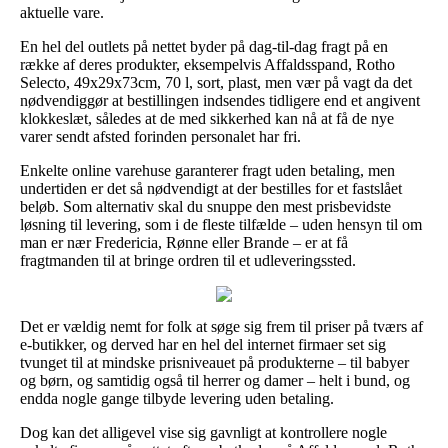
aktuelle vare.
En hel del outlets på nettet byder på dag-til-dag fragt på en
række af deres produkter, eksempelvis Affaldsspand, Rotho
Selecto, 49x29x73cm, 70 l, sort, plast, men vær på vagt da det
nødvendiggør at bestillingen indsendes tidligere end et angivent
klokkeslæt, således at de med sikkerhed kan nå at få de nye
varer sendt afsted forinden personalet har fri.
Enkelte online varehuse garanterer fragt uden betaling, men
undertiden er det så nødvendigt at der bestilles for et fastslået
beløb. Som alternativ skal du snuppe den mest prisbevidste
løsning til levering, som i de fleste tilfælde – uden hensyn til om
man er nær Fredericia, Rønne eller Brande – er at få
fragtmanden til at bringe ordren til et udleveringssted.
Det er vældig nemt for folk at søge sig frem til priser på tværs af
e-butikker, og derved har en hel del internet firmaer set sig
tvunget til at mindske prisniveauet på produkterne – til babyer
og børn, og samtidig også til herrer og damer – helt i bund, og
endda nogle gange tilbyde levering uden betaling.
Dog kan det alligevel vise sig gavnligt at kontrollere nogle