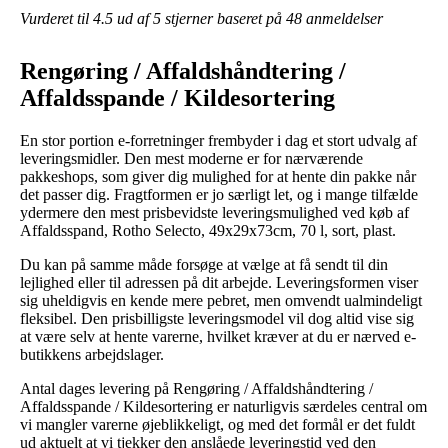
Vurderet til
4.5
ud af 5 stjerner baseret på
48
anmeldelser
Rengøring / Affaldshåndtering /
Affaldsspande / Kildesortering
En stor portion e-forretninger frembyder i dag et stort udvalg af
leveringsmidler. Den mest moderne er for nærværende
pakkeshops, som giver dig mulighed for at hente din pakke når
det passer dig. Fragtformen er jo særligt let, og i mange tilfælde
ydermere den mest prisbevidste leveringsmulighed ved køb af
Affaldsspand, Rotho Selecto, 49x29x73cm, 70 l, sort, plast.
Du kan på samme måde forsøge at vælge at få sendt til din
lejlighed eller til adressen på dit arbejde. Leveringsformen viser
sig uheldigvis en kende mere pebret, men omvendt ualmindeligt
fleksibel. Den prisbilligste leveringsmodel vil dog altid vise sig
at være selv at hente varerne, hvilket kræver at du er nærved e-
butikkens arbejdslager.
Antal dages levering på Rengøring / Affaldshåndtering /
Affaldsspande / Kildesortering er naturligvis særdeles central om
vi mangler varerne øjeblikkeligt, og med det formål er det fuldt
ud aktuelt at vi tjekker den anslåede leveringstid ved den