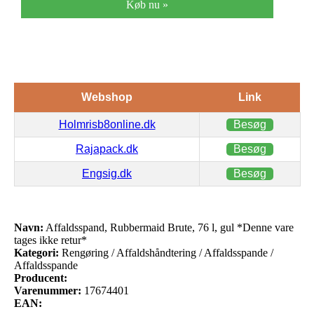
Køb nu »
Webshop
Link
Holmrisb8online.dk
Besøg
Rajapack.dk
Besøg
Engsig.dk
Besøg
Navn:
Affaldsspand, Rubbermaid Brute, 76 l, gul *Denne vare
tages ikke retur*
Kategori:
Rengøring / Affaldshåndtering / Affaldsspande /
Affaldsspande
Producent:
Varenummer:
17674401
EAN: