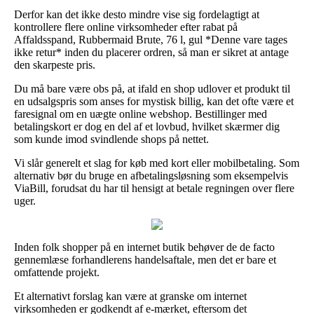
Derfor kan det ikke desto mindre vise sig fordelagtigt at
kontrollere flere online virksomheder efter rabat på
Affaldsspand, Rubbermaid Brute, 76 l, gul *Denne vare tages
ikke retur* inden du placerer ordren, så man er sikret at antage
den skarpeste pris.
Du må bare være obs på, at ifald en shop udlover et produkt til
en udsalgspris som anses for mystisk billig, kan det ofte være et
faresignal om en uægte online webshop. Bestillinger med
betalingskort er dog en del af et lovbud, hvilket skærmer dig
som kunde imod svindlende shops på nettet.
Vi slår generelt et slag for køb med kort eller mobilbetaling. Som
alternativ bør du bruge en afbetalingsløsning som eksempelvis
ViaBill, forudsat du har til hensigt at betale regningen over flere
uger.
Inden folk shopper på en internet butik behøver de de facto
gennemlæse forhandlerens handelsaftale, men det er bare et
omfattende projekt.
Et alternativt forslag kan være at granske om internet
virksomheden er godkendt af e-mærket, eftersom det