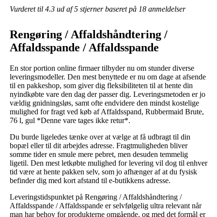
Vurderet til
4.3
ud af 5 stjerner baseret på
18
anmeldelser
Rengøring / Affaldshåndtering /
Affaldsspande / Affaldsspande
En stor portion online firmaer tilbyder nu om stunder diverse
leveringsmodeller. Den mest benyttede er nu om dage at afsende
til en pakkeshop, som giver dig fleksibiliteten til at hente din
nyindkøbte vare den dag der passer dig. Leveringsmetoden er jo
vældig gnidningsløs, samt ofte endvidere den mindst kostelige
mulighed for fragt ved køb af Affaldsspand, Rubbermaid Brute,
76 l, gul *Denne vare tages ikke retur*.
Du burde ligeledes tænke over at vælge at få udbragt til din
bopæl eller til dit arbejdes adresse. Fragtmuligheden bliver
somme tider en smule mere pebret, men desuden temmelig
ligetil. Den mest letkøbte mulighed for levering vil dog til enhver
tid være at hente pakken selv, som jo afhænger af at du fysisk
befinder dig med kort afstand til e-butikkens adresse.
Leveringstidspunktet på Rengøring / Affaldshåndtering /
Affaldsspande / Affaldsspande er selvfølgelig ultra relevant når
man har behov for produkterne omgående, og med det formål er