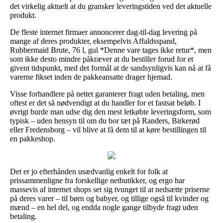
det virkelig aktuelt at du gransker leveringstiden ved det aktuelle
produkt.
De fleste internet firmaer annoncerer dag-til-dag levering på
mange af deres produkter, eksempelvis Affaldsspand,
Rubbermaid Brute, 76 l, gul *Denne vare tages ikke retur*, men
som ikke desto mindre påkræver at du bestiller forud for et
givent tidspunkt, med det formål at de sandsynligvis kan nå at få
varerne fikset inden de pakkeansatte drager hjemad.
Visse forhandlere på nettet garanterer fragt uden betaling, men
oftest er det så nødvendigt at du handler for et fastsat beløb. I
øvrigt burde man udse dig den mest letkøbte leveringsform, som
typisk – uden hensyn til om du bor tæt på Randers, Birkerød
eller Fredensborg – vil blive at få dem til at køre bestillingen til
en pakkeshop.
Det er jo efterhånden usædvanlig enkelt for folk at
prissammenligne fra forskellige netbutikker, og ergo har
massevis af internet shops set sig tvunget til at nedsætte priserne
på deres varer – til børn og babyer, og tillige også til kvinder og
mænd – en hel del, og endda nogle gange tilbyde fragt uden
betaling.