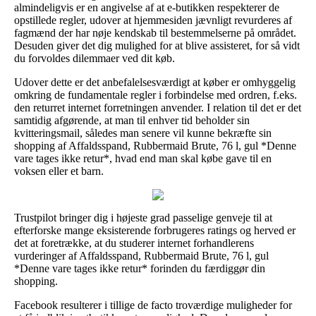
almindeligvis er en angivelse af at e-butikken respekterer de
opstillede regler, udover at hjemmesiden jævnligt revurderes af
fagmænd der har nøje kendskab til bestemmelserne på området.
Desuden giver det dig mulighed for at blive assisteret, for så vidt
du forvoldes dilemmaer ved dit køb.
Udover dette er det anbefalelsesværdigt at køber er omhyggelig
omkring de fundamentale regler i forbindelse med ordren, f.eks.
den returret internet forretningen anvender. I relation til det er det
samtidig afgørende, at man til enhver tid beholder sin
kvitteringsmail, således man senere vil kunne bekræfte sin
shopping af Affaldsspand, Rubbermaid Brute, 76 l, gul *Denne
vare tages ikke retur*, hvad end man skal købe gave til en
voksen eller et barn.
Trustpilot bringer dig i højeste grad passelige genveje til at
efterforske mange eksisterende forbrugeres ratings og herved er
det at foretrække, at du studerer internet forhandlerens
vurderinger af Affaldsspand, Rubbermaid Brute, 76 l, gul
*Denne vare tages ikke retur* forinden du færdiggør din
shopping.
Facebook resulterer i tillige de facto troværdige muligheder for