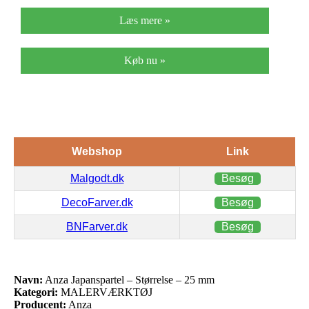
Læs mere »
Køb nu »
Webshop
Link
Malgodt.dk
Besøg
DecoFarver.dk
Besøg
BNFarver.dk
Besøg
Navn:
Anza Japanspartel – Størrelse – 25 mm
Kategori:
MALERVÆRKTØJ
Producent:
Anza