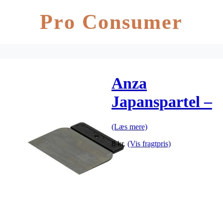
Pro Consumer
Anza
Japanspartel –
Størrelse – 25
(Læs mere)
mm
8
kr.
(Vis fragtpris)