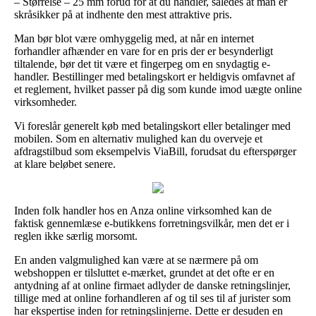
– Størrelse – 25 mm forud for at du handler, således at man er
skråsikker på at indhente den mest attraktive pris.
Man bør blot være omhyggelig med, at når en internet
forhandler afhænder en vare for en pris der er besynderligt
tiltalende, bør det tit være et fingerpeg om en snydagtig e-
handler. Bestillinger med betalingskort er heldigvis omfavnet af
et reglement, hvilket passer på dig som kunde imod uægte online
virksomheder.
Vi foreslår generelt køb med betalingskort eller betalinger med
mobilen. Som en alternativ mulighed kan du overveje et
afdragstilbud som eksempelvis ViaBill, forudsat du efterspørger
at klare beløbet senere.
Inden folk handler hos en Anza online virksomhed kan de
faktisk gennemlæse e-butikkens forretningsvilkår, men det er i
reglen ikke særlig morsomt.
En anden valgmulighed kan være at se nærmere på om
webshoppen er tilsluttet e-mærket, grundet at det ofte er en
antydning af at online firmaet adlyder de danske retningslinjer,
tillige med at online forhandleren af og til ses til af jurister som
har ekspertise inden for retningslinjerne. Dette er desuden en