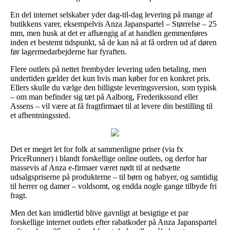
En del internet selskaber yder dag-til-dag levering på mange af
butikkens varer, eksempelvis Anza Japanspartel – Størrelse – 25
mm, men husk at det er afhængig af at handlen gemmenføres
inden et bestemt tidspunkt, så de kan nå at få ordren ud af døren
før lagermedarbejderne har fyraften.
Flere outlets på nettet frembyder levering uden betaling, men
undertiden gælder det kun hvis man køber for en konkret pris.
Ellers skulle du vælge den billigste leveringsversion, som typisk
– om man befinder sig tæt på Aalborg, Frederikssund eller
Assens – vil være at få fragtfirmaet til at levere din bestilling til
et afhentningssted.
Det er meget let for folk at sammenligne priser (via fx
PriceRunner) i blandt forskellige online outlets, og derfor har
massevis af Anza e-firmaer været nødt til at nedsætte
udsalgspriserne på produkterne – til børn og babyer, og samtidig
til herrer og damer – voldsomt, og endda nogle gange tilbyde fri
fragt.
Men det kan imidlertid blive gavnligt at besigtige et par
forskellige internet outlets efter rabatkoder på Anza Japanspartel