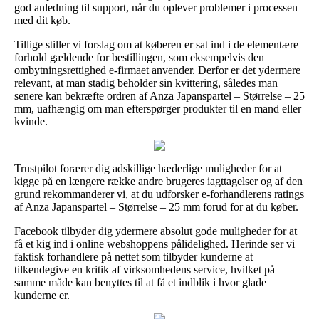
god anledning til support, når du oplever problemer i processen
med dit køb.
Tillige stiller vi forslag om at køberen er sat ind i de elementære
forhold gældende for bestillingen, som eksempelvis den
ombytningsrettighed e-firmaet anvender. Derfor er det ydermere
relevant, at man stadig beholder sin kvittering, således man
senere kan bekræfte ordren af Anza Japanspartel – Størrelse – 25
mm, uafhængig om man efterspørger produkter til en mand eller
kvinde.
Trustpilot forærer dig adskillige hæderlige muligheder for at
kigge på en længere række andre brugeres iagttagelser og af den
grund rekommanderer vi, at du udforsker e-forhandlerens ratings
af Anza Japanspartel – Størrelse – 25 mm forud for at du køber.
Facebook tilbyder dig ydermere absolut gode muligheder for at
få et kig ind i online webshoppens pålidelighed. Herinde ser vi
faktisk forhandlere på nettet som tilbyder kunderne at
tilkendegive en kritik af virksomhedens service, hvilket på
samme måde kan benyttes til at få et indblik i hvor glade
kunderne er.