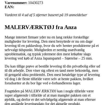
Varenummer:
10430273
EAN:
Vurderet til
4
ud af 5 stjerner baseret på
19
anmeldelser
MALERVÆRKTØJ fra Anza
Mange internet firmaer yder nu en lang række forskellige
muligheder for levering. Den mest benyttede er nu om dage
levering til en pakkeshop, hvor du selv henter produkterne på et
selvvalgt tidspunkt. Muligheden er nemlig usædvanlig
uproblematisk, og typisk ydermere den mest letkøbte slags
levering ved køb af Anza Japanspartel – Størrelse – 25 mm.
Du kan tillige prøve at bestille levering til din privatbolig eller ud
til dit arbejde. Den viser sig oftest en tand mere bekostelig, men
til gengæld ultra problemfri. Den mest betalelige type af levering
vil dog i de fleste tilfælde være selv at hente pakken, hvilket
forudsætter at du bor lige ved e-forhandlerens lager.
Fragttiden på MALERVÆRKTØJ kan i nogle tilfælde være
super afgørende i tilfælde af at man mangler pakken om et
øjeblik, og derfor er det selvfølgelig afgørende at man efterser
den anslåede leveringsdato for det aktuelle produkt.