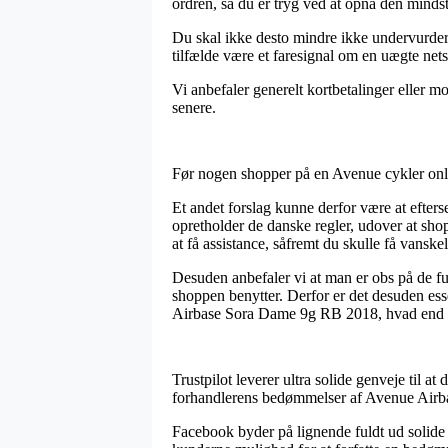
ordren, så du er tryg ved at opnå den mindst 
Du skal ikke desto mindre ikke undervurdere,
tilfælde være et faresignal om en uægte net
Vi anbefaler generelt kortbetalinger eller mo
senere.
Før nogen shopper på en Avenue cykler onlin
Et andet forslag kunne derfor være at efte
opretholder de danske regler, udover at sho
at få assistance, såfremt du skulle få vansk
Desuden anbefaler vi at man er obs på de fu
shoppen benytter. Derfor er det desuden ess
Airbase Sora Dame 9g RB 2018, hvad end du 
Trustpilot leverer ultra solide genveje til a
forhandlerens bedømmelser af Avenue Airba
Facebook byder på lignende fuldt ud solide 