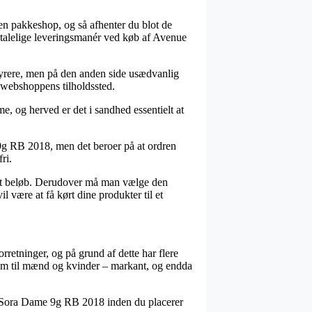
l en pakkeshop, og så afhenter du blot de
etalelige leveringsmanér ved køb af Avenue
e dyrere, men på den anden side usædvanlig
 webshoppens tilholdssted.
 og herved er det i sandhed essentielt at
9g RB 2018, men det beroer på at ordren
ri.
stemt beløb. Derudover må man vælge den
 være at få kørt dine produkter til et
retninger, og på grund af dette har flere
l som til mænd og kvinder – markant, og endda
ase Sora Dame 9g RB 2018 inden du placerer