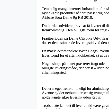
Temmelig mange internet forhandlere foreslår
nyindkøbte produkter når det passer dig be
Airbase Sora Dame 9g RB 2018.
Du burde endvidere prøve at få leveret til d
fremkommelig. Den billigste form for fragt 
Fragtperioden på Dame Citybike Udv. gear k
du ser den estimerede leveringstid ved den r
En masse e-forhandlere lover 1 dags lever
laves forud for et aftalt klokkeslæt, så at d
Nogle shops på nettet præsterer fragt uden 
billigste leveringsmåde, der oftest – uden h
afhentningssted.
Det er meget fremkommeligt for almindelige 
Avenue cykler netbutikker set sig tvunget ti
nogle gange sikre levering uden gebyr.
Trods dette kan det til hver en tid være ga