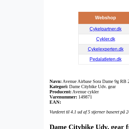
Webshop
Cykelpartner.dk
Cykler.dk
Cykelexperten.dk
Pedalatleten.dk
Navn:
Avenue Airbase Sora Dame 9g RB 
Kategori:
Dame Citybike Udv. gear
Producent:
Avenue cykler
Varenummer:
149871
EAN:
Vurderet til
4.1
ud af 5 stjerner baseret på
2
Dame Citybike Udv. gear f