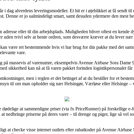
 i dag alverdens leveringsmodeller. Et hit er i øjeblikket at få sendt ti
dst. Denne er jo ualmindeligt smart, samt desuden ydermere den mest b
in adresse eller til din arbejdsplads. Muligheden bliver oftest en kend
er uden tvivl selv at hente ordren, som desværre kræver at du lever nær
an være ret bestemmende hvis vi har brug for din pakke med det samme,
elevante vare.
ing på massevis af varenumre, eksempelvis Avenue Airbase Sora Dame 
e med sikkerhed kan nå at få varen pakket forinden logistikpersonalet får f
omkostninger, men i reglen er det betinget af at du bestiller for et be
ensyn til om man opholder sig nær Helsingør, Værløse eller Helsinge – vil
dødelige at sammenligne priser (via fx PriceRunner) på forskellige e-for
l at nedbringe priserne på deres varer – til drenge og piger, lige så ve
vnligt at checke visse internet outlets efter rabatkoder på Avenue Airb