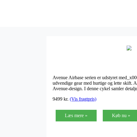
Avenue Airbase serien er udstyret med_x0
udvendige gear med hurtige og lette skift. 
Avenue-design. I denne cykel samler detalje
9499
kr.
(Vis fragtpris)
Læs mere »
Køb nu »