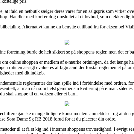
kostelige pris.
 at ifald en netbutik sælger deres varer for en salgspris som virker ov
shop. Handler med kort er dog omsluttet af et lovbud, som dækker dig i
bilbetaling. Alternativt kunne du benytte et tilbud fra for eksempel ViaB
e forretning burde de helt sikkert se på shoppens regler, men det er ba
rse om online shoppen er medlem af e-mærke ordningen, da det længe har
ppen rutinemæssigt evalueres af fagmænd der forstår reglementet på omr
eligheder med dit indkøb.
ndamentale reglementer der kan spille ind i forbindelse med ordren, fo
esentielt, at man når som helst gemmer sin kvittering på e-mail, sålede
skal shoppe til en voksen eller et barn.
t dechifrere ganske mange tidligere konsumenters anmeldelser og af den gr
se Sora Dame 9g RB 2018 forud for at du placerer din ordre.
metoder til at få et kig ind i internet shoppens troværdighed. I øvrigt