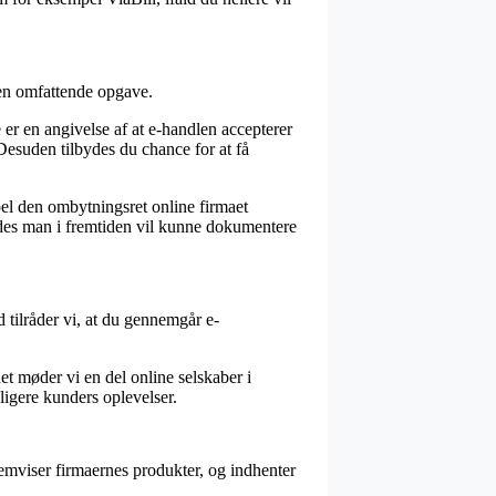
en omfattende opgave.
er en angivelse af at e-handlen accepterer
 Desuden tilbydes du chance for at få
pel den ombytningsret online firmaet
ledes man i fremtiden vil kunne dokumentere
d tilråder vi, at du gennemgår e-
t møder vi en del online selskaber i
igere kunders oplevelser.
remviser firmaernes produkter, og indhenter