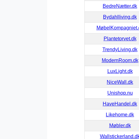
BedreNætter.dk
Bydahlliving.dk
MøbelKompagniet.
Plantetorvet.dk
TrendyLiving.dk
ModernRoom.dk
LuxLight.dk
NiceWall.dk
Unishop.nu
HaveHandel.dk
Likehome.dk
Møbler.dk
Wallstickerland.d