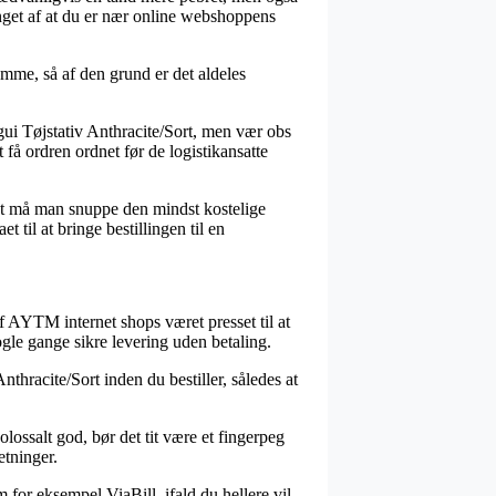
inget af at du er nær online webshoppens
amme, så af den grund er det aldeles
ui Tøjstativ Anthracite/Sort, men vær obs
 få ordren ordnet før de logistikansatte
rigt må man snuppe den mindst kostelige
 til at bringe bestillingen til en
 af AYTM internet shops været presset til at
gle gange sikre levering uden betaling.
thracite/Sort inden du bestiller, således at
lossalt god, bør det tit være et fingerpeg
etninger.
 for eksempel ViaBill, ifald du hellere vil