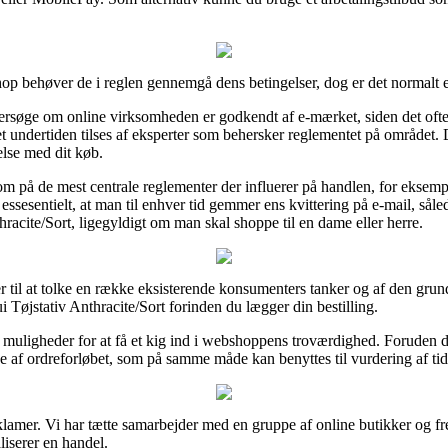
p behøver de i reglen gennemgå dens betingelser, dog er det normalt 
ersøge om online virksomheden er godkendt af e-mærket, siden det ofte 
aet undertiden tilses af eksperter som behersker reglementet på området.
else med dit køb.
om på de mest centrale reglementer der influerer på handlen, for eksem
essesentielt, at man til enhver tid gemmer ens kvittering på e-mail, så
cite/Sort, ligegyldigt om man skal shoppe til en dame eller herre.
ger til at tolke en række eksisterende konsumenters tanker og af den grun
jstativ Anthracite/Sort forinden du lægger din bestilling.
muligheder for at få et kig ind i webshoppens troværdighed. Foruden de
f ordreforløbet, som på samme måde kan benyttes til vurdering af tidl
eklamer. Vi har tætte samarbejder med en gruppe af online butikker og f
liserer en handel.