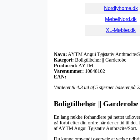
Nordlyhome.dk
MøbelNord.dk
XL-Møbler.dk
Navn:
AYTM Angui Tøjstativ Anthracite/S
Kategori:
Boligtilbehør || Garderobe
Producent:
AYTM
Varenummer:
10848102
EAN:
Vurderet til
4.3
ud af 5 stjerner baseret på
2
Boligtilbehør || Garderob
En lang række forhandlere på nettet udlover h
gå forbi efter din ordre når der er tid til 
af AYTM Angui Tøjstativ Anthracite/Sort.
Du kunne omvendt overveje at vælge udbringn