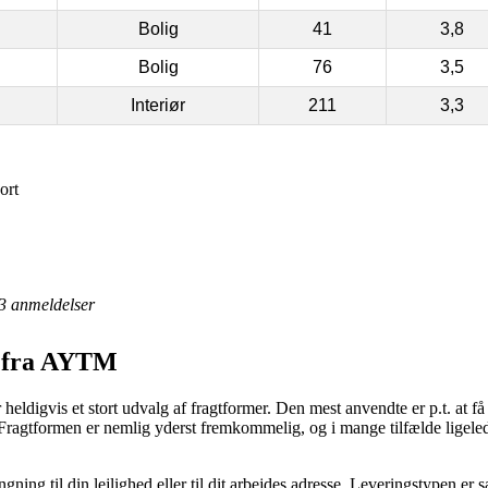
Bolig
41
3,8
Bolig
76
3,5
Interiør
211
3,3
ort
3
anmeldelser
e fra AYTM
eldigvis et stort udvalg af fragtformer. Den mest anvendte er p.t. at få 
det. Fragtformen er nemlig yderst fremkommelig, og i mange tilfælde lige
ing til din lejlighed eller til dit arbejdes adresse. Leveringstypen er