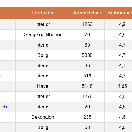
Produkter
Anmeldelser
Bedømmel
Interiør
1263
4,9
Senge og tilbehør
70
4,8
Interiør
39
4,7
Bolig
5338
4,7
Interiør
36
4,7
k
Interiør
519
4,7
Have
5148
4,65
Interiør
1276
4,6
t.dk
Interiør
20
4,6
Dekoration
235
4,6
Bolig
68
4,6