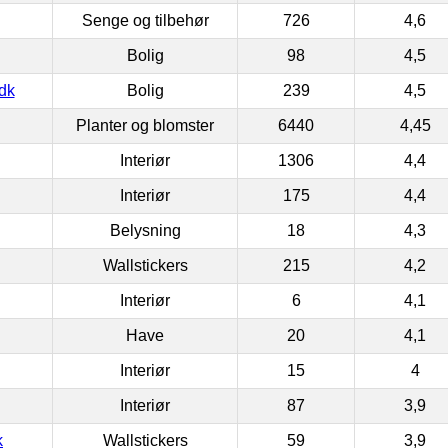
Senge og tilbehør
726
4,6
Bolig
98
4,5
dk
Bolig
239
4,5
Planter og blomster
6440
4,45
Interiør
1306
4,4
Interiør
175
4,4
Belysning
18
4,3
Wallstickers
215
4,2
Interiør
6
4,1
Have
20
4,1
Interiør
15
4
Interiør
87
3,9
k
Wallstickers
59
3,9