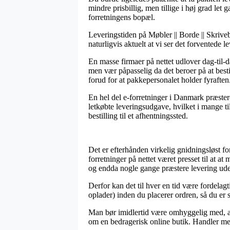
mindre prisbillig, men tillige i høj grad let
forretningens bopæl.
Leveringstiden på Møbler || Borde || Skrive
naturligvis aktuelt at vi ser det forventede 
En masse firmaer på nettet udlover dag-til
men vær påpasselig da det beroer på at besti
forud for at pakkepersonalet holder fyraften
En hel del e-forretninger i Danmark præstere
letkøbte leveringsudgave, hvilket i mange ti
bestilling til et afhentningssted.
Det er efterhånden virkelig gnidningsløst f
forretninger på nettet været presset til at 
og endda nogle gange præstere levering ud
Derfor kan det til hver en tid være fordela
oplader) inden du placerer ordren, så du er s
Man bør imidlertid være omhyggelig med, at s
om en bedragerisk online butik. Handler med 