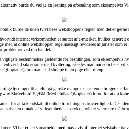
 alternativ burde du vælge en løsning på afbetaling som eksempelvis ViaBi
butik burde de uden tvivl bese webshoppens regler, men det er gerne 
orvidt internet virksomheden er støttet af e-mærket, hvilket generelt e
ge med at online webshoppen regelmæssigt revideres af jurister som er 
or problemer ved din handel.
e vigtigste bestemmelser gældende for bestillingen, som eksempelvis hv
 til enhver tid sikrer sin e-mail kvittering, således man når som helst v
Qi-oplader), om man skal shoppe til en pige eller dreng.
ærdige løsninger til at eftergå ganske mange eksisterende brugeres erfari
gway Skrivebord Eg/Blå (Med trådløs Qi-oplader) forud for at du købe
hancer for at få kendskab til online forretningens troværdighed. Desuden
skrive en omtale af virksomhedens service, hvilket ydermere må bruges 
lamer. Vi har et tæt samarbejde med massevis af internet selskaber da v