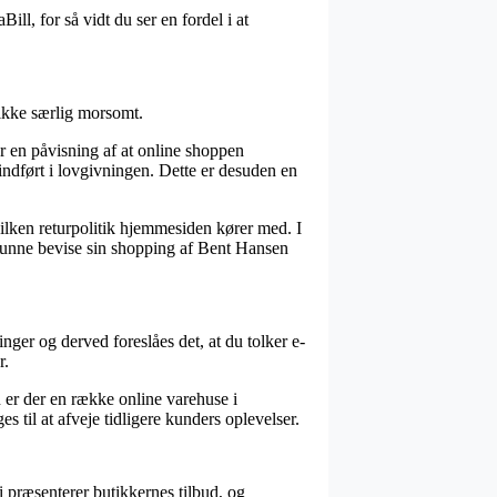
ll, for så vidt du ser en fordel i at
ikke særlig morsomt.
r en påvisning af at online shoppen
indført i lovgivningen. Dette er desuden en
ilken returpolitik hjemmesiden kører med. I
il kunne bevise sin shopping af Bent Hansen
nger og derved foreslåes det, at du tolker e-
r.
 er der en række online varehuse i
til at afveje tidligere kunders oplevelser.
i præsenterer butikkernes tilbud, og