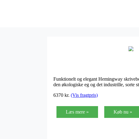
Funktionelt og elegant Hemingway skrivebor
den økologiske eg og det industrille, sorte st
6370
kr.
(Vis fragtpris)
Læs mere »
Køb nu »