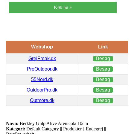
Køb nu »
Webshop
Link
GrejFreak.dk
Besøg
ProOutdoor.dk
Besøg
55Nord.dk
Besøg
OutdoorPro.dk
Besøg
Outmore.dk
Besøg
Navn:
Berkley Gulp Alive Arenicola 10cm
Kategori:
Default Category || Produkter || Endegrej ||