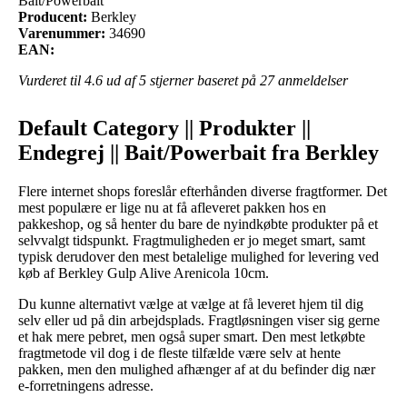
Bait/Powerbait
Producent:
Berkley
Varenummer:
34690
EAN:
Vurderet til
4.6
ud af 5 stjerner baseret på
27
anmeldelser
Default Category || Produkter ||
Endegrej || Bait/Powerbait fra Berkley
Flere internet shops foreslår efterhånden diverse fragtformer. Det
mest populære er lige nu at få afleveret pakken hos en
pakkeshop, og så henter du bare de nyindkøbte produkter på et
selvvalgt tidspunkt. Fragtmuligheden er jo meget smart, samt
typisk derudover den mest betalelige mulighed for levering ved
køb af Berkley Gulp Alive Arenicola 10cm.
Du kunne alternativt vælge at vælge at få leveret hjem til dig
selv eller ud på din arbejdsplads. Fragtløsningen viser sig gerne
et hak mere pebret, men også super smart. Den mest letkøbte
fragtmetode vil dog i de fleste tilfælde være selv at hente
pakken, men den mulighed afhænger af at du befinder dig nær
e-forretningens adresse.