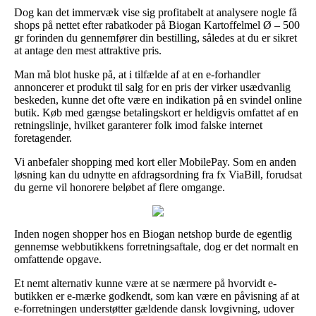
Dog kan det immervæk vise sig profitabelt at analysere nogle få
shops på nettet efter rabatkoder på Biogan Kartoffelmel Ø – 500
gr forinden du gennemfører din bestilling, således at du er sikret
at antage den mest attraktive pris.
Man må blot huske på, at i tilfælde af at en e-forhandler
annoncerer et produkt til salg for en pris der virker usædvanlig
beskeden, kunne det ofte være en indikation på en svindel online
butik. Køb med gængse betalingskort er heldigvis omfattet af en
retningslinje, hvilket garanterer folk imod falske internet
foretagender.
Vi anbefaler shopping med kort eller MobilePay. Som en anden
løsning kan du udnytte en afdragsordning fra fx ViaBill, forudsat
du gerne vil honorere beløbet af flere omgange.
Inden nogen shopper hos en Biogan netshop burde de egentlig
gennemse webbutikkens forretningsaftale, dog er det normalt en
omfattende opgave.
Et nemt alternativ kunne være at se nærmere på hvorvidt e-
butikken er e-mærke godkendt, som kan være en påvisning af at
e-forretningen understøtter gældende dansk lovgivning, udover