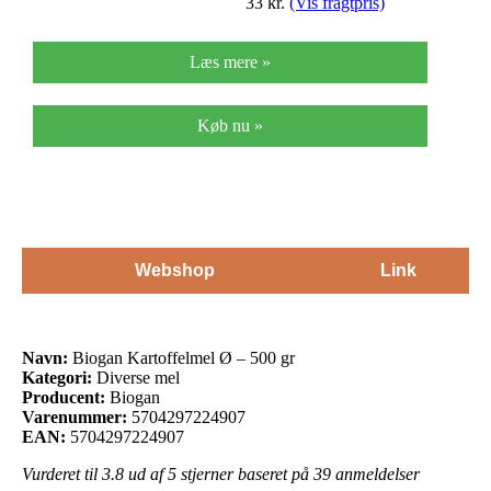
33
kr.
(Vis fragtpris)
Læs mere »
Køb nu »
Webshop
Link
Navn:
Biogan Kartoffelmel Ø – 500 gr
Kategori:
Diverse mel
Producent:
Biogan
Varenummer:
5704297224907
EAN:
5704297224907
Vurderet til
3.8
ud af 5 stjerner baseret på
39
anmeldelser