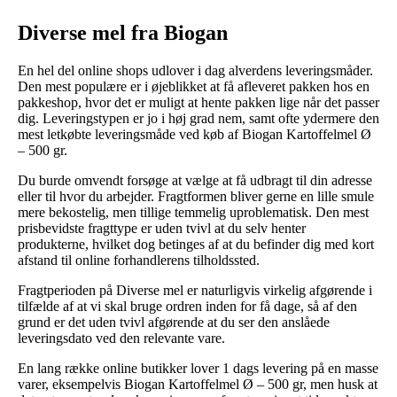
Diverse mel fra Biogan
En hel del online shops udlover i dag alverdens leveringsmåder.
Den mest populære er i øjeblikket at få afleveret pakken hos en
pakkeshop, hvor det er muligt at hente pakken lige når det passer
dig. Leveringstypen er jo i høj grad nem, samt ofte ydermere den
mest letkøbte leveringsmåde ved køb af Biogan Kartoffelmel Ø
– 500 gr.
Du burde omvendt forsøge at vælge at få udbragt til din adresse
eller til hvor du arbejder. Fragtformen bliver gerne en lille smule
mere bekostelig, men tillige temmelig uproblematisk. Den mest
prisbevidste fragttype er uden tvivl at du selv henter
produkterne, hvilket dog betinges af at du befinder dig med kort
afstand til online forhandlerens tilholdssted.
Fragtperioden på Diverse mel er naturligvis virkelig afgørende i
tilfælde af at vi skal bruge ordren inden for få dage, så af den
grund er det uden tvivl afgørende at du ser den anslåede
leveringsdato ved den relevante vare.
En lang række online butikker lover 1 dags levering på en masse
varer, eksempelvis Biogan Kartoffelmel Ø – 500 gr, men husk at