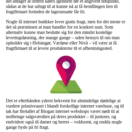
det antager at ordren køres igennem før et angivent tidspunkt,
sådan at de har udsigt til at kunne nå at få bestillingen hen til
fragtfirmaet forinden de lageransatte får fri.
Nogle få internet butikker lover gratis fragt, men for det meste er
det så præmissen at man handler for en konkret sum. Som
alternativ kunne man beslutte sig for den mindst kostelige
leveringsløsning, der mange gange – uden hensyn til om man
opholder sig i Helsingør, Værløse eller Nivå – vil være at få
fragtfirmaet til at levere produkterne til et afhentningssted.
Det er efterhånden yderst bekvemt for almindelige dødelige at
vurdere prisniveauet i blandt forskellige internet varehuse, og til
tak har flertallet af Biogan internet webshops været nødt til at
nedbringe salgsværdien på deres produkter – til juniorer, og
endvidere også til damer og herrer – voldsomt, og endda nogle
gange byde på fri fragt.