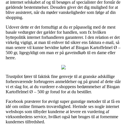
at internet selskabet af og til besøges af specialister der forstår de
gældende bestemmelser. Desuden giver det dig mulighed for at
blive assisteret, når du møder vanskeligheder som følge af din
shopping.
Udover dette er det fornuftigt at du er påpasselig med de mest
basale vedtægter der gælder for handlen, som fx hvilken
byttepolitik internet forhandleren garanterer. I den relation er det
virkelig vigtigt, at man til enhver tid sikrer ens faktura e-mail, så
man senere vil kunne bevidne købet af Biogan Kartoffelmel Ø –
500 gr, ligegyldigt om man er på gaveindkøb til en dame eller
herre.
Trustpilot fører til faktisk fine genveje til at granske adskillige
forhenværende forbrugeres anmeldelser og på grund af dette slår
vi et slag for, at du vurderer e-shoppens bedømmelser af Biogan
Kartoffelmel Ø – 500 gr forud for at du bestiller.
Facebook præsterer for øvrigt super gunstige metoder til at få en
idé om online firmaets troværdighed. Herinde ses nogle internet
webshops som tilbyder kunderne at levere en vurdering af
virksomhedens service, hvilket også bør bruges til at fornemme
kundernes tilfredshed.