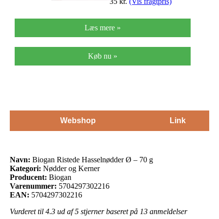
35
kr.
(Vis fragtpris)
Læs mere »
Køb nu »
Webshop
Link
Navn:
Biogan Ristede Hasselnødder Ø – 70 g
Kategori:
Nødder og Kerner
Producent:
Biogan
Varenummer:
5704297302216
EAN:
5704297302216
Vurderet til
4.3
ud af 5 stjerner baseret på
13
anmeldelser