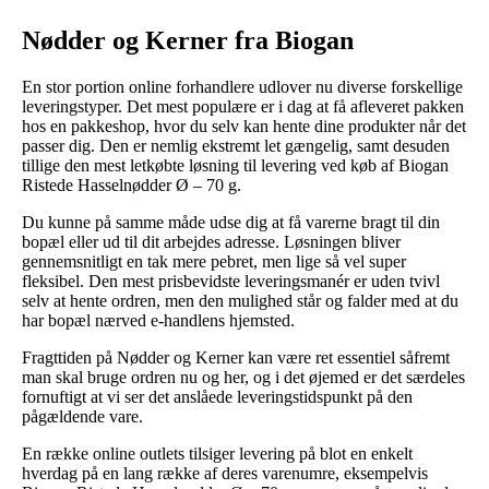
Nødder og Kerner fra Biogan
En stor portion online forhandlere udlover nu diverse forskellige
leveringstyper. Det mest populære er i dag at få afleveret pakken
hos en pakkeshop, hvor du selv kan hente dine produkter når det
passer dig. Den er nemlig ekstremt let gængelig, samt desuden
tillige den mest letkøbte løsning til levering ved køb af Biogan
Ristede Hasselnødder Ø – 70 g.
Du kunne på samme måde udse dig at få varerne bragt til din
bopæl eller ud til dit arbejdes adresse. Løsningen bliver
gennemsnitligt en tak mere pebret, men lige så vel super
fleksibel. Den mest prisbevidste leveringsmanér er uden tvivl
selv at hente ordren, men den mulighed står og falder med at du
har bopæl nærved e-handlens hjemsted.
Fragttiden på Nødder og Kerner kan være ret essentiel såfremt
man skal bruge ordren nu og her, og i det øjemed er det særdeles
fornuftigt at vi ser det anslåede leveringstidspunkt på den
pågældende vare.
En række online outlets tilsiger levering på blot en enkelt
hverdag på en lang række af deres varenumre, eksempelvis