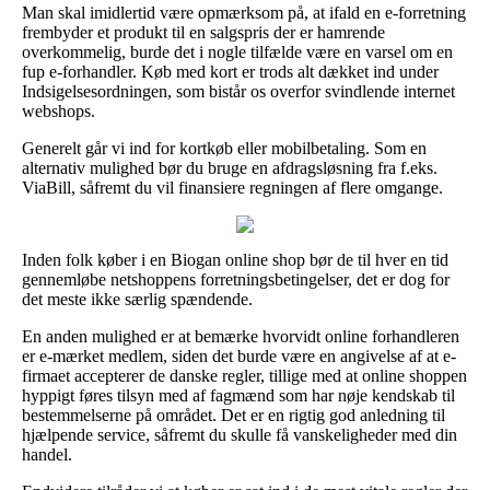
Man skal imidlertid være opmærksom på, at ifald en e-forretning
frembyder et produkt til en salgspris der er hamrende
overkommelig, burde det i nogle tilfælde være en varsel om en
fup e-forhandler. Køb med kort er trods alt dækket ind under
Indsigelsesordningen, som bistår os overfor svindlende internet
webshops.
Generelt går vi ind for kortkøb eller mobilbetaling. Som en
alternativ mulighed bør du bruge en afdragsløsning fra f.eks.
ViaBill, såfremt du vil finansiere regningen af flere omgange.
Inden folk køber i en Biogan online shop bør de til hver en tid
gennemløbe netshoppens forretningsbetingelser, det er dog for
det meste ikke særlig spændende.
En anden mulighed er at bemærke hvorvidt online forhandleren
er e-mærket medlem, siden det burde være en angivelse af at e-
firmaet accepterer de danske regler, tillige med at online shoppen
hyppigt føres tilsyn med af fagmænd som har nøje kendskab til
bestemmelserne på området. Det er en rigtig god anledning til
hjælpende service, såfremt du skulle få vanskeligheder med din
handel.