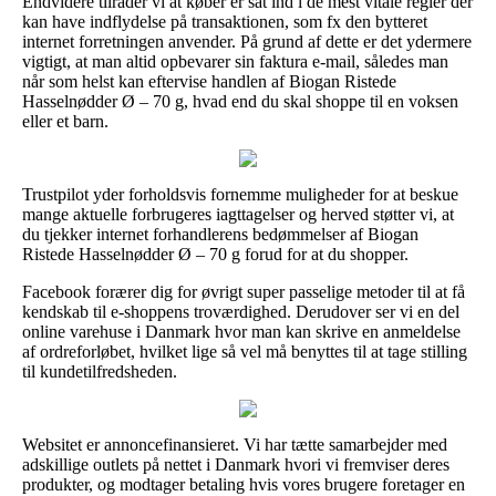
Endvidere tilråder vi at køber er sat ind i de mest vitale regler der
kan have indflydelse på transaktionen, som fx den bytteret
internet forretningen anvender. På grund af dette er det ydermere
vigtigt, at man altid opbevarer sin faktura e-mail, således man
når som helst kan eftervise handlen af Biogan Ristede
Hasselnødder Ø – 70 g, hvad end du skal shoppe til en voksen
eller et barn.
Trustpilot yder forholdsvis fornemme muligheder for at beskue
mange aktuelle forbrugeres iagttagelser og herved støtter vi, at
du tjekker internet forhandlerens bedømmelser af Biogan
Ristede Hasselnødder Ø – 70 g forud for at du shopper.
Facebook forærer dig for øvrigt super passelige metoder til at få
kendskab til e-shoppens troværdighed. Derudover ser vi en del
online varehuse i Danmark hvor man kan skrive en anmeldelse
af ordreforløbet, hvilket lige så vel må benyttes til at tage stilling
til kundetilfredsheden.
Websitet er annoncefinansieret. Vi har tætte samarbejder med
adskillige outlets på nettet i Danmark hvori vi fremviser deres
produkter, og modtager betaling hvis vores brugere foretager en