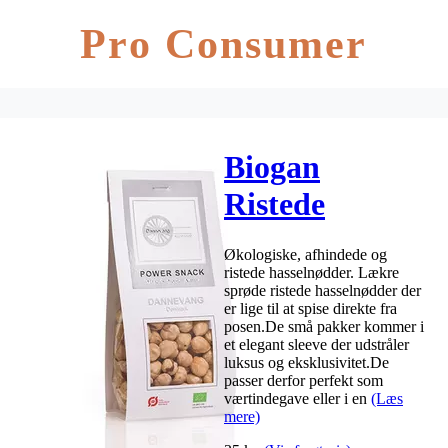
Pro Consumer
Biogan
Ristede
Hasselnødder
Økologiske, afhindede og
Ø – 70 g
ristede hasselnødder. Lækre
sprøde ristede hasselnødder der
er lige til at spise direkte fra
posen.De små pakker kommer i
et elegant sleeve der udstråler
luksus og eksklusivitet.De
passer derfor perfekt som
værtindegave eller i en
(Læs
mere)