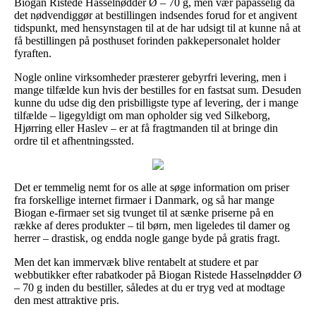
Biogan Ristede Hasselnødder Ø – 70 g, men vær påpasselig da
det nødvendiggør at bestillingen indsendes forud for et angivent
tidspunkt, med hensynstagen til at de har udsigt til at kunne nå at
få bestillingen på posthuset forinden pakkepersonalet holder
fyraften.
Nogle online virksomheder præsterer gebyrfri levering, men i
mange tilfælde kun hvis der bestilles for en fastsat sum. Desuden
kunne du udse dig den prisbilligste type af levering, der i mange
tilfælde – ligegyldigt om man opholder sig ved Silkeborg,
Hjørring eller Haslev – er at få fragtmanden til at bringe din
ordre til et afhentningssted.
Det er temmelig nemt for os alle at søge information om priser
fra forskellige internet firmaer i Danmark, og så har mange
Biogan e-firmaer set sig tvunget til at sænke priserne på en
række af deres produkter – til børn, men ligeledes til damer og
herrer – drastisk, og endda nogle gange byde på gratis fragt.
Men det kan immervæk blive rentabelt at studere et par
webbutikker efter rabatkoder på Biogan Ristede Hasselnødder Ø
– 70 g inden du bestiller, således at du er tryg ved at modtage
den mest attraktive pris.