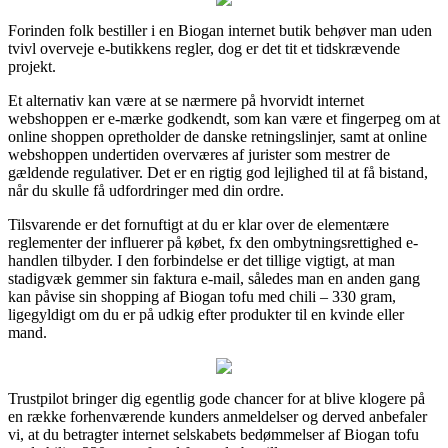
Forinden folk bestiller i en Biogan internet butik behøver man uden
tvivl overveje e-butikkens regler, dog er det tit et tidskrævende
projekt.
Et alternativ kan være at se nærmere på hvorvidt internet
webshoppen er e-mærke godkendt, som kan være et fingerpeg om at
online shoppen opretholder de danske retningslinjer, samt at online
webshoppen undertiden overværes af jurister som mestrer de
gældende regulativer. Det er en rigtig god lejlighed til at få bistand,
når du skulle få udfordringer med din ordre.
Tilsvarende er det fornuftigt at du er klar over de elementære
reglementer der influerer på købet, fx den ombytningsrettighed e-
handlen tilbyder. I den forbindelse er det tillige vigtigt, at man
stadigvæk gemmer sin faktura e-mail, således man en anden gang
kan påvise sin shopping af Biogan tofu med chili – 330 gram,
ligegyldigt om du er på udkig efter produkter til en kvinde eller
mand.
Trustpilot bringer dig egentlig gode chancer for at blive klogere på
en række forhenværende kunders anmeldelser og derved anbefaler
vi, at du betragter internet selskabets bedømmelser af Biogan tofu