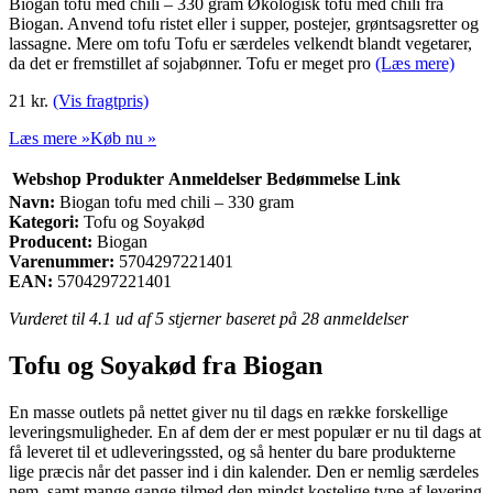
Biogan tofu med chili – 330 gram Økologisk tofu med chili fra
Biogan. Anvend tofu ristet eller i supper, postejer, grøntsagsretter og
lassagne. Mere om tofu Tofu er særdeles velkendt blandt vegetarer,
da det er fremstillet af sojabønner. Tofu er meget pro
(Læs mere)
21
kr.
(Vis fragtpris)
Læs mere »
Køb nu »
Webshop
Produkter
Anmeldelser
Bedømmelse
Link
Navn:
Biogan tofu med chili – 330 gram
Kategori:
Tofu og Soyakød
Producent:
Biogan
Varenummer:
5704297221401
EAN:
5704297221401
Vurderet til
4.1
ud af 5 stjerner baseret på
28
anmeldelser
Tofu og Soyakød fra Biogan
En masse outlets på nettet giver nu til dags en række forskellige
leveringsmuligheder. En af dem der er mest populær er nu til dags at
få leveret til et udleveringssted, og så henter du bare produkterne
lige præcis når det passer ind i din kalender. Den er nemlig særdeles
nem, samt mange gange tilmed den mindst kostelige type af levering