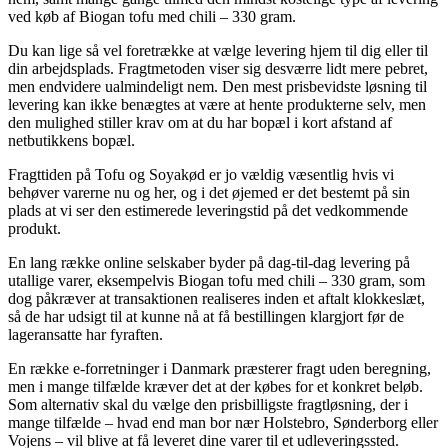
ved køb af Biogan tofu med chili – 330 gram.
Du kan lige så vel foretrække at vælge levering hjem til dig eller til
din arbejdsplads. Fragtmetoden viser sig desværre lidt mere pebret,
men endvidere ualmindeligt nem. Den mest prisbevidste løsning til
levering kan ikke benægtes at være at hente produkterne selv, men
den mulighed stiller krav om at du har bopæl i kort afstand af
netbutikkens bopæl.
Fragttiden på Tofu og Soyakød er jo vældig væsentlig hvis vi
behøver varerne nu og her, og i det øjemed er det bestemt på sin
plads at vi ser den estimerede leveringstid på det vedkommende
produkt.
En lang række online selskaber byder på dag-til-dag levering på
utallige varer, eksempelvis Biogan tofu med chili – 330 gram, som
dog påkræver at transaktionen realiseres inden et aftalt klokkeslæt,
så de har udsigt til at kunne nå at få bestillingen klargjort før de
lageransatte har fyraften.
En række e-forretninger i Danmark præsterer fragt uden beregning,
men i mange tilfælde kræver det at der købes for et konkret beløb.
Som alternativ skal du vælge den prisbilligste fragtløsning, der i
mange tilfælde – hvad end man bor nær Holstebro, Sønderborg eller
Vojens – vil blive at få leveret dine varer til et udleveringssted.