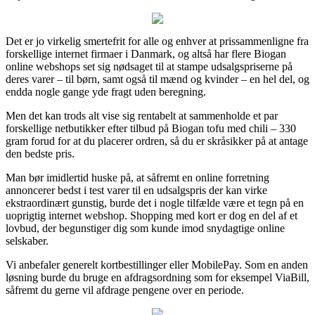
Det er jo virkelig smertefrit for alle og enhver at prissammenligne fra
forskellige internet firmaer i Danmark, og altså har flere Biogan
online webshops set sig nødsaget til at stampe udsalgspriserne på
deres varer – til børn, samt også til mænd og kvinder – en hel del, og
endda nogle gange yde fragt uden beregning.
Men det kan trods alt vise sig rentabelt at sammenholde et par
forskellige netbutikker efter tilbud på Biogan tofu med chili – 330
gram forud for at du placerer ordren, så du er skråsikker på at antage
den bedste pris.
Man bør imidlertid huske på, at såfremt en online forretning
annoncerer bedst i test varer til en udsalgspris der kan virke
ekstraordinært gunstig, burde det i nogle tilfælde være et tegn på en
uoprigtig internet webshop. Shopping med kort er dog en del af et
lovbud, der begunstiger dig som kunde imod snydagtige online
selskaber.
Vi anbefaler generelt kortbestillinger eller MobilePay. Som en anden
løsning burde du bruge en afdragsordning som for eksempel ViaBill,
såfremt du gerne vil afdrage pengene over en periode.