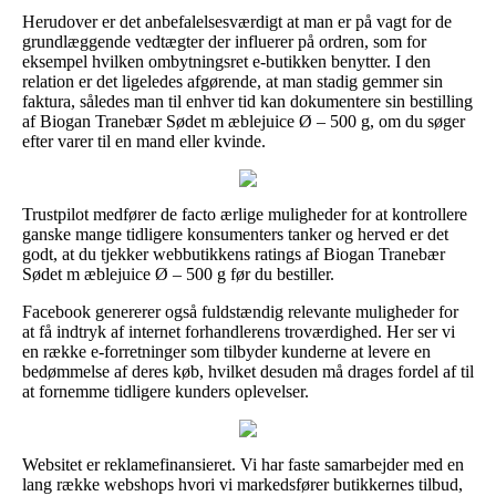
Herudover er det anbefalelsesværdigt at man er på vagt for de
grundlæggende vedtægter der influerer på ordren, som for
eksempel hvilken ombytningsret e-butikken benytter. I den
relation er det ligeledes afgørende, at man stadig gemmer sin
faktura, således man til enhver tid kan dokumentere sin bestilling
af Biogan Tranebær Sødet m æblejuice Ø – 500 g, om du søger
efter varer til en mand eller kvinde.
Trustpilot medfører de facto ærlige muligheder for at kontrollere
ganske mange tidligere konsumenters tanker og herved er det
godt, at du tjekker webbutikkens ratings af Biogan Tranebær
Sødet m æblejuice Ø – 500 g før du bestiller.
Facebook genererer også fuldstændig relevante muligheder for
at få indtryk af internet forhandlerens troværdighed. Her ser vi
en række e-forretninger som tilbyder kunderne at levere en
bedømmelse af deres køb, hvilket desuden må drages fordel af til
at fornemme tidligere kunders oplevelser.
Websitet er reklamefinansieret. Vi har faste samarbejder med en
lang række webshops hvori vi markedsfører butikkernes tilbud,