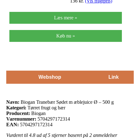
136
kr.
(Vis fragtpris)
Læs mere »
Køb nu »
Webshop
Link
Navn:
Biogan Tranebær Sødet m æblejuice Ø – 500 g
Kategori:
Tørret frugt og bær
Producent:
Biogan
Varenummer:
5704297172314
EAN:
5704297172314
Vurderet til
4.8
ud af 5 stjerner baseret på
2
anmeldelser