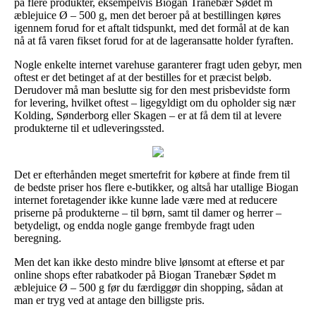
på flere produkter, eksempelvis Biogan Tranebær Sødet m
æblejuice Ø – 500 g, men det beroer på at bestillingen køres
igennem forud for et aftalt tidspunkt, med det formål at de kan
nå at få varen fikset forud for at de lageransatte holder fyraften.
Nogle enkelte internet varehuse garanterer fragt uden gebyr, men
oftest er det betinget af at der bestilles for et præcist beløb.
Derudover må man beslutte sig for den mest prisbevidste form
for levering, hvilket oftest – ligegyldigt om du opholder sig nær
Kolding, Sønderborg eller Skagen – er at få dem til at levere
produkterne til et udleveringssted.
Det er efterhånden meget smertefrit for købere at finde frem til
de bedste priser hos flere e-butikker, og altså har utallige Biogan
internet foretagender ikke kunne lade være med at reducere
priserne på produkterne – til børn, samt til damer og herrer –
betydeligt, og endda nogle gange frembyde fragt uden
beregning.
Men det kan ikke desto mindre blive lønsomt at efterse et par
online shops efter rabatkoder på Biogan Tranebær Sødet m
æblejuice Ø – 500 g før du færdiggør din shopping, sådan at
man er tryg ved at antage den billigste pris.