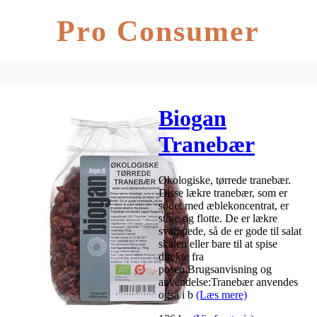
Pro Consumer
Biogan
Tranebær
Sødet m
Økologiske, tørrede tranebær.
æblejuice Ø –
Disse lækre tranebær, som er
sødet med æblekoncentrat, er
500 g
store og flotte. De er lækre
svampede, så de er gode til salat
skålen eller bare til at spise
direkte fra
posen.Brugsanvisning og
anvendelse:Tranebær anvendes
også i b
(Læs mere)