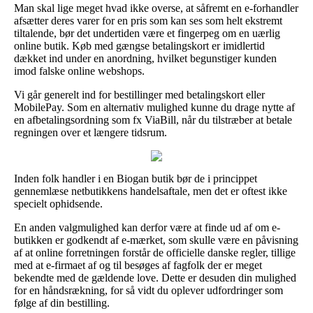
Man skal lige meget hvad ikke overse, at såfremt en e-forhandler
afsætter deres varer for en pris som kan ses som helt ekstremt
tiltalende, bør det undertiden være et fingerpeg om en uærlig
online butik. Køb med gængse betalingskort er imidlertid
dækket ind under en anordning, hvilket begunstiger kunden
imod falske online webshops.
Vi går generelt ind for bestillinger med betalingskort eller
MobilePay. Som en alternativ mulighed kunne du drage nytte af
en afbetalingsordning som fx ViaBill, når du tilstræber at betale
regningen over et længere tidsrum.
Inden folk handler i en Biogan butik bør de i princippet
gennemlæse netbutikkens handelsaftale, men det er oftest ikke
specielt ophidsende.
En anden valgmulighed kan derfor være at finde ud af om e-
butikken er godkendt af e-mærket, som skulle være en påvisning
af at online forretningen forstår de officielle danske regler, tillige
med at e-firmaet af og til besøges af fagfolk der er meget
bekendte med de gældende love. Dette er desuden din mulighed
for en håndsrækning, for så vidt du oplever udfordringer som
følge af din bestilling.