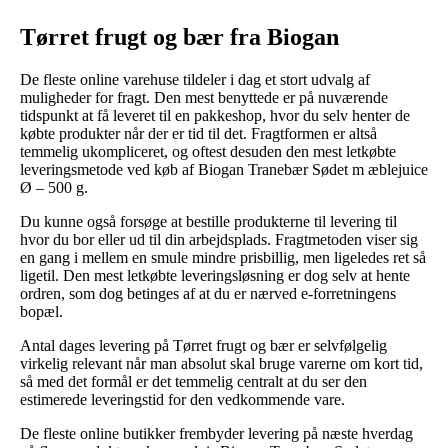
Tørret frugt og bær fra Biogan
De fleste online varehuse tildeler i dag et stort udvalg af
muligheder for fragt. Den mest benyttede er på nuværende
tidspunkt at få leveret til en pakkeshop, hvor du selv henter de
købte produkter når der er tid til det. Fragtformen er altså
temmelig ukompliceret, og oftest desuden den mest letkøbte
leveringsmetode ved køb af Biogan Tranebær Sødet m æblejuice
Ø – 500 g.
Du kunne også forsøge at bestille produkterne til levering til
hvor du bor eller ud til din arbejdsplads. Fragtmetoden viser sig
en gang i mellem en smule mindre prisbillig, men ligeledes ret så
ligetil. Den mest letkøbte leveringsløsning er dog selv at hente
ordren, som dog betinges af at du er nærved e-forretningens
bopæl.
Antal dages levering på Tørret frugt og bær er selvfølgelig
virkelig relevant når man absolut skal bruge varerne om kort tid,
så med det formål er det temmelig centralt at du ser den
estimerede leveringstid for den vedkommende vare.
De fleste online butikker frembyder levering på næste hverdag