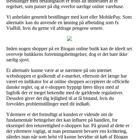
Bestillinger med betalingskort er trods alt indbefattet af et
regelsæt, som passer på dig overfor uærlige online varehuse.
Vi anbefaler generelt bestillinger med kort eller MobilePay. Som
alternativ kan du anvende en løsning på afbetaling som fx
ViaBill, hvis du gerne vil afdrage pengene senere.
Inden nogen shopper på en Biogan online butik kan de ideelt set
overveje butikkens forretningsbetingelser, dog er det bare ikke
særlig sjovt.
Et alternativ kunne være at se nærmere på om internet
webshoppen er godkendt af e-mærket, eftersom det længe har
været en indikator for at online shoppen accepterer de officielle
danske regler, og at e-shoppen hyppigt føres tilsyn med af
fagfolk der er meget bekendte med de gældende regulativer.
Desuden giver det dig lejlighed til at få bistand, hvis du
forvoldes problemstillinger med dit indkøb.
Ydermere er det fornuftigt at kunden er vidende om de
fundamentale betingelser der kan influere på handlen, for
eksempel den returrettighed e-shoppen har. På grund af dette er
det ydermere vigtigt, at man permanent bevarer ens kvittering,
således man når som helst vil kunne bevidne sit køb af Biogan