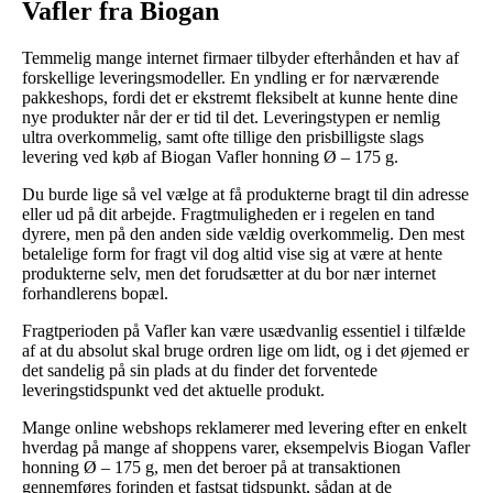
Vafler fra Biogan
Temmelig mange internet firmaer tilbyder efterhånden et hav af
forskellige leveringsmodeller. En yndling er for nærværende
pakkeshops, fordi det er ekstremt fleksibelt at kunne hente dine
nye produkter når der er tid til det. Leveringstypen er nemlig
ultra overkommelig, samt ofte tillige den prisbilligste slags
levering ved køb af Biogan Vafler honning Ø – 175 g.
Du burde lige så vel vælge at få produkterne bragt til din adresse
eller ud på dit arbejde. Fragtmuligheden er i regelen en tand
dyrere, men på den anden side vældig overkommelig. Den mest
betalelige form for fragt vil dog altid vise sig at være at hente
produkterne selv, men det forudsætter at du bor nær internet
forhandlerens bopæl.
Fragtperioden på Vafler kan være usædvanlig essentiel i tilfælde
af at du absolut skal bruge ordren lige om lidt, og i det øjemed er
det sandelig på sin plads at du finder det forventede
leveringstidspunkt ved det aktuelle produkt.
Mange online webshops reklamerer med levering efter en enkelt
hverdag på mange af shoppens varer, eksempelvis Biogan Vafler
honning Ø – 175 g, men det beroer på at transaktionen
gennemføres forinden et fastsat tidspunkt, sådan at de