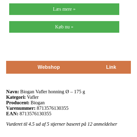
Læs mere »
Køb nu »
Webshop
Link
Navn:
Biogan Vafler honning Ø – 175 g
Kategori:
Vafler
Producent:
Biogan
Varenummer:
8713576130355
EAN:
8713576130355
Vurderet til
4.5
ud af 5 stjerner baseret på
12
anmeldelser