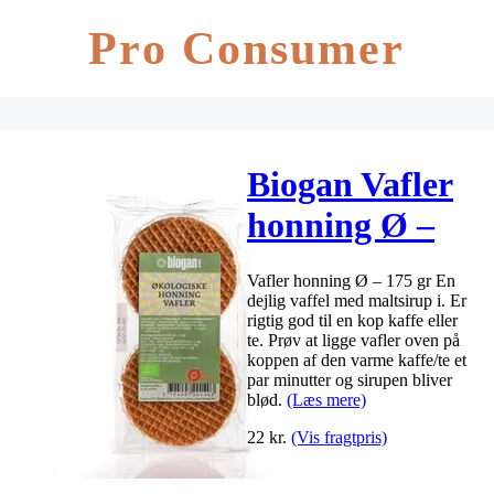
Pro Consumer
Biogan Vafler
honning Ø –
175 g
Vafler honning Ø – 175 gr En
dejlig vaffel med maltsirup i. Er
rigtig god til en kop kaffe eller
te. Prøv at ligge vafler oven på
koppen af den varme kaffe/te et
par minutter og sirupen bliver
blød.
(Læs mere)
22
kr.
(Vis fragtpris)