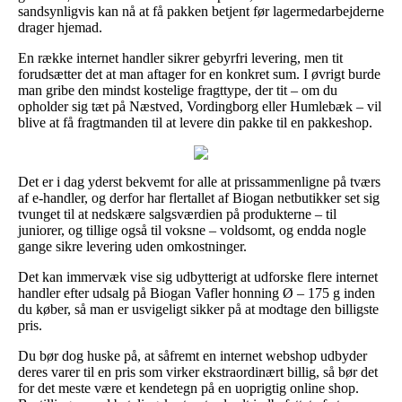
sandsynligvis kan nå at få pakken betjent før lagermedarbejderne
drager hjemad.
En række internet handler sikrer gebyrfri levering, men tit
forudsætter det at man aftager for en konkret sum. I øvrigt burde
man gribe den mindst kostelige fragttype, der tit – om du
opholder sig tæt på Næstved, Vordingborg eller Humlebæk – vil
blive at få fragtmanden til at levere din pakke til en pakkeshop.
Det er i dag yderst bekvemt for alle at prissammenligne på tværs
af e-handler, og derfor har flertallet af Biogan netbutikker set sig
tvunget til at nedskære salgsværdien på produkterne – til
juniorer, og tillige også til voksne – voldsomt, og endda nogle
gange sikre levering uden omkostninger.
Det kan immervæk vise sig udbytterigt at udforske flere internet
handler efter udsalg på Biogan Vafler honning Ø – 175 g inden
du køber, så man er usvigeligt sikker på at modtage den billigste
pris.
Du bør dog huske på, at såfremt en internet webshop udbyder
deres varer til en pris som virker ekstraordinært billig, så bør det
for det meste være et kendetegn på en uoprigtig online shop.