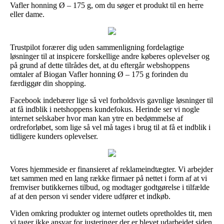
Vafler honning Ø – 175 g, om du søger et produkt til en herre
eller dame.
Trustpilot forærer dig uden sammenligning fordelagtige
løsninger til at inspicere forskellige andre køberes oplevelser og
på grund af dette tilrådes det, at du eftergår webshoppens
omtaler af Biogan Vafler honning Ø – 175 g forinden du
færdiggør din shopping.
Facebook indebærer lige så vel forholdsvis gavnlige løsninger til
at få indblik i netshoppens kundefokus. Herinde ser vi nogle
internet selskaber hvor man kan ytre en bedømmelse af
ordreforløbet, som lige så vel må tages i brug til at få et indblik i
tidligere kunders oplevelser.
Vores hjemmeside er finansieret af reklameindtægter. Vi arbejder
tæt sammen med en lang række firmaer på nettet i form af at vi
fremviser butikkernes tilbud, og modtager godtgørelse i tilfælde
af at den person vi sender videre udfører et indkøb.
Viden omkring produkter og internet outlets opretholdes tit, men
vi tager ikke ansvar for justeringer der er blevet udarbejdet siden