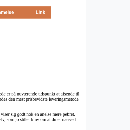
melse
Link
ede er på nuværende tidspunkt at afsende til
eledes den mest prisbevidste leveringsmetode
n viser sig godt nok en anelse mere pebret,
elv, som jo stiller krav om at du er nærved