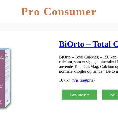
Pro Consumer
BiOrto – Total 
BiOrto – Total Cal/Mag – 150 kap
calcium, som er vigtige mineraler i
anvende Total Cal/Mag: Calcium og
normale knogler og tænder. De to 
107
kr.
(Vis fragtpris)
Læs mere »
Køb 