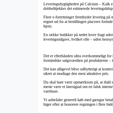
Leveringsdygtigheden på Calcium – Kalk er t
dobbelttjekker det estimerede leveringstid
Flere e-forretninger frembyder levering på
regnet ud fra at bestillingen placeres forind
hjem.
En række butikker på nettet lover fragt ude
leveringsudgave, hvilket ofte – uden hensyn 
Det er efterhånden ultra overkommeligt for k
formindske salgsværdien på produkterne – ti
Det kan alligevel blive udbytterigt at kontr
sikret at modtage den mest attraktive pris.
Du skal bare være opmærksom på, at ifald en
meste være et faresignal om en falsk intern
varehuse.
Vi anbefaler generelt køb med gængse betali
higer efter at honorere regningen i flere bidd