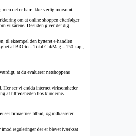
, men det er bare ikke særlig morsomt.
erklæring om at online shoppen efterfølger
 om vilkårene. Desuden giver det dig
n, til eksempel den bytteret e-handlen
e købet af BiOrto – Total Cal/Mag – 150 kap.,
isværdigt, at du evaluerer netshoppens
d. Her ser vi endda internet virksomheder
ng af tilfredsheden hos kunderne.
iser firmaernes tilbud, og indkasserer
r imod reguleringer der er blevet iværksat