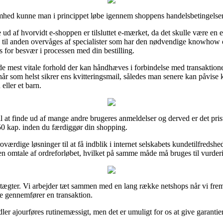
somhed kunne man i princippet løbe igennem shoppens handelsbetingelser
ud af hvorvidt e-shoppen er tilsluttet e-mærket, da det skulle være en 
tid til anden overvåges af specialister som har den nødvendige knowhow
tes for besvær i processen med din bestilling.
 de mest vitale forhold der kan håndhæves i forbindelse med transaktione
 når som helst sikrer ens kvitteringsmail, således man senere kan påvis
eller et barn.
e til at finde ud af mange andre brugeres anmeldelser og derved er det pr
0 kap. inden du færdiggør din shopping.
dige løsninger til at få indblik i internet selskabets kundetilfredshe
n omtale af ordreforløbet, hvilket på samme måde må bruges til vurderi
tægter. Vi arbejder tæt sammen med en lang række netshops når vi fremv
e gennemfører en transaktion.
er ajourføres rutinemæssigt, men det er umuligt for os at give garantie