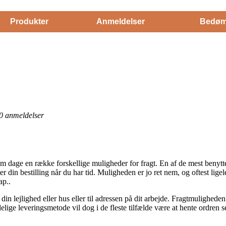
Produkter
Anmeldelser
Bedøm
0
anmeldelser
om dage en række forskellige muligheder for fragt. En af de mest benytt
er din bestilling når du har tid. Muligheden er jo ret nem, og oftest lig
ap..
l din lejlighed eller hus eller til adressen på dit arbejde. Fragtmulighede
elige leveringsmetode vil dog i de fleste tilfælde være at hente ordren s