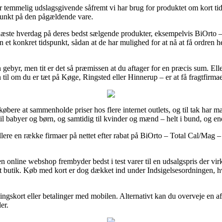
emmelig udslagsgivende såfremt vi har brug for produktet om kort tid, s
spunkt på den pågældende vare.
 næste hverdag på deres bedst sælgende produkter, eksempelvis BiOrto –
en et konkret tidspunkt, sådan at de har mulighed for at nå at få ordren he
n gebyr, men tit er det så præmissen at du aftager for en præcis sum. El
til om du er tæt på Køge, Ringsted eller Hinnerup – er at få fragtfirmaet
øbere at sammenholde priser hos flere internet outlets, og til tak har ma
l babyer og børn, og samtidig til kvinder og mænd – helt i bund, og en
ollere en række firmaer på nettet efter rabat på BiOrto – Total Cal/Mag –
 online webshop frembyder bedst i test varer til en udsalgspris der vir
et butik. Køb med kort er dog dækket ind under Indsigelsesordningen, hv
ngskort eller betalinger med mobilen. Alternativt kan du overveje en afb
er.