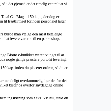
å i det øjemed er det rimelig centralt at vi
 Total Cal/Mag – 150 kap., der dog er
n til fragtfirmaet forinden personalet tager
lers burde man vælge den mest betalelige
 til at levere varerne til en pakkeshop.
nge Biorto e-butikker været tvunget til at
dda nogle gange præstere portofri levering.
 150 kap. inden du placerer ordren, så du er
ker uendeligt overkommelig, bør det for det
ilket bistår os overfor snydagtige online
etalingsløsning som f.eks. ViaBill, ifald du