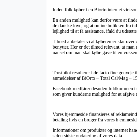
Inden folk køber i en Biorto internet virk
En anden mulighed kan derfor være at finde 
de danske love, og at online butikken fra 
lejlighed til at få assistance, ifald du udsæt
Tilmed anbefaler vi at køberen er klar over
benytter. Her er det tilmed relevant, at man
uanset om man skal købe gave til en voksen 
Trustpilot resulterer i de facto fine genvej
anmeldelser af BiOrto – Total Cal/Mag – 15
Facebook medfører desuden fuldkommen trovær
som giver kunderne mulighed for at afgive e
Vores hjemmeside finansieres af reklameind
betaling hvis en bruger fra vores hjemmesid
Informationer om produkter og internet handl
siden sidste opdatering af vores data.