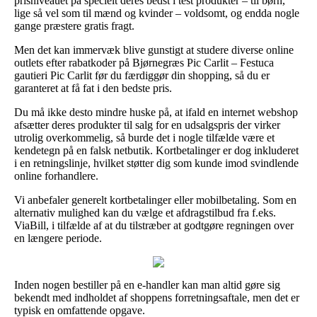
prisniveauet på specielt deres bedst i test produkter – til børn,
lige så vel som til mænd og kvinder – voldsomt, og endda nogle
gange præstere gratis fragt.
Men det kan immervæk blive gunstigt at studere diverse online
outlets efter rabatkoder på Bjørnegræs Pic Carlit – Festuca
gautieri Pic Carlit før du færdiggør din shopping, så du er
garanteret at få fat i den bedste pris.
Du må ikke desto mindre huske på, at ifald en internet webshop
afsætter deres produkter til salg for en udsalgspris der virker
utrolig overkommelig, så burde det i nogle tilfælde være et
kendetegn på en falsk netbutik. Kortbetalinger er dog inkluderet
i en retningslinje, hvilket støtter dig som kunde imod svindlende
online forhandlere.
Vi anbefaler generelt kortbetalinger eller mobilbetaling. Som en
alternativ mulighed kan du vælge et afdragstilbud fra f.eks.
ViaBill, i tilfælde af at du tilstræber at godtgøre regningen over
en længere periode.
Inden nogen bestiller på en e-handler kan man altid gøre sig
bekendt med indholdet af shoppens forretningsaftale, men det er
typisk en omfattende opgave.