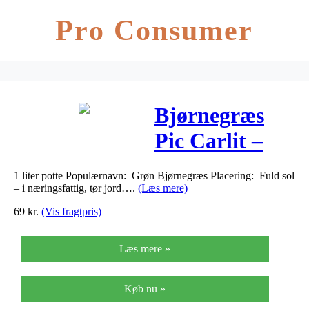
Pro Consumer
Bjørnegræs
Pic Carlit –
Festuca
1 liter potte Populærnavn: Grøn Bjørnegræs Placering: Fuld sol
gautieri Pic
– i næringsfattig, tør jord….
(Læs mere)
Carlit
69
kr.
(Vis fragtpris)
Læs mere »
Køb nu »