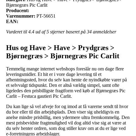
Bjørnegræs Pic Carlit
Producent:
Varenummer:
PT-56651
EAN:
Vurderet til
4.4
ud af 5 stjerner baseret på
34
anmeldelser
Hus og Have > Have > Prydgræs >
Bjørnegræs > Bjørnegræs Pic Carlit
Temmelig mange internet webshops foreslår nu om dage flere
leveringsmidler. Et hit er i vore dage levering til et
afhentningssted, hvor du selv kan hente de nyindkøbte varer på
et selvvalgt tidspunkt. Den er altså vældig simpel, samt ofte
ligeledes den prisbilligste fragtform ved køb af Bjørnegræs Pic
Carlit – Festuca gautieri Pic Carlit.
Du kan lige så vel afveje for og imod at få varerne sendt til hvor
du bor eller til din arbejdsplads. Den viser sig uheldigvis en
anelse mindre prisbillig, men ydermere ultra fremkommelig. Den
mest prisbevidste fragtmulighed vil dog altid vise sig at være at
du selv henter ordren, som dog stiller krav om at du er lige ved
e-forretningens arbejdslager.