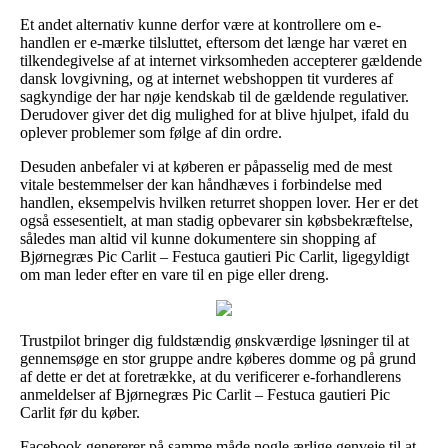
Et andet alternativ kunne derfor være at kontrollere om e-
handlen er e-mærke tilsluttet, eftersom det længe har været en
tilkendegivelse af at internet virksomheden accepterer gældende
dansk lovgivning, og at internet webshoppen tit vurderes af
sagkyndige der har nøje kendskab til de gældende regulativer.
Derudover giver det dig mulighed for at blive hjulpet, ifald du
oplever problemer som følge af din ordre.
Desuden anbefaler vi at køberen er påpasselig med de mest
vitale bestemmelser der kan håndhæves i forbindelse med
handlen, eksempelvis hvilken returret shoppen lover. Her er det
også essesentielt, at man stadig opbevarer sin købsbekræftelse,
således man altid vil kunne dokumentere sin shopping af
Bjørnegræs Pic Carlit – Festuca gautieri Pic Carlit, ligegyldigt
om man leder efter en vare til en pige eller dreng.
Trustpilot bringer dig fuldstændig ønskværdige løsninger til at
gennemsøge en stor gruppe andre køberes domme og på grund
af dette er det at foretrække, at du verificerer e-forhandlerens
anmeldelser af Bjørnegræs Pic Carlit – Festuca gautieri Pic
Carlit før du køber.
Facebook genererer på samme måde nogle ærlige genveje til at