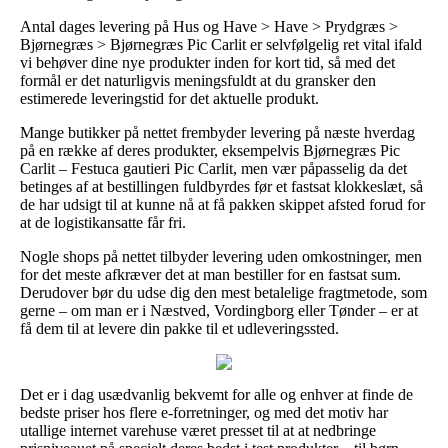
Antal dages levering på Hus og Have > Have > Prydgræs >
Bjørnegræs > Bjørnegræs Pic Carlit er selvfølgelig ret vital ifald
vi behøver dine nye produkter inden for kort tid, så med det
formål er det naturligvis meningsfuldt at du gransker den
estimerede leveringstid for det aktuelle produkt.
Mange butikker på nettet frembyder levering på næste hverdag
på en række af deres produkter, eksempelvis Bjørnegræs Pic
Carlit – Festuca gautieri Pic Carlit, men vær påpasselig da det
betinges af at bestillingen fuldbyrdes før et fastsat klokkeslæt, så
de har udsigt til at kunne nå at få pakken skippet afsted forud for
at de logistikansatte får fri.
Nogle shops på nettet tilbyder levering uden omkostninger, men
for det meste afkræver det at man bestiller for en fastsat sum.
Derudover bør du udse dig den mest betalelige fragtmetode, som
gerne – om man er i Næstved, Vordingborg eller Tønder – er at
få dem til at levere din pakke til et udleveringssted.
Det er i dag usædvanlig bekvemt for alle og enhver at finde de
bedste priser hos flere e-forretninger, og med det motiv har
utallige internet varehuse været presset til at at nedbringe