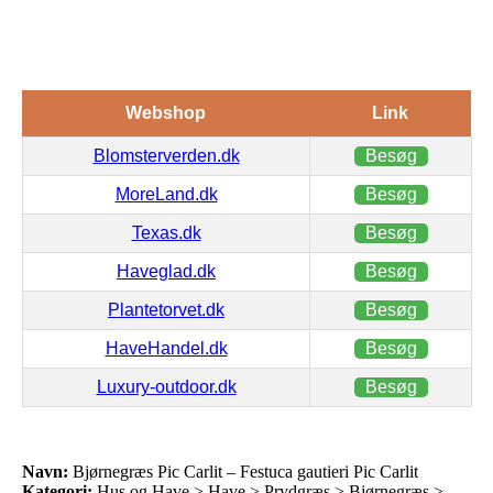
Webshop
Link
Blomsterverden.dk
Besøg
MoreLand.dk
Besøg
Texas.dk
Besøg
Haveglad.dk
Besøg
Plantetorvet.dk
Besøg
HaveHandel.dk
Besøg
Luxury-outdoor.dk
Besøg
Navn:
Bjørnegræs Pic Carlit – Festuca gautieri Pic Carlit
Kategori:
Hus og Have > Have > Prydgræs > Bjørnegræs >