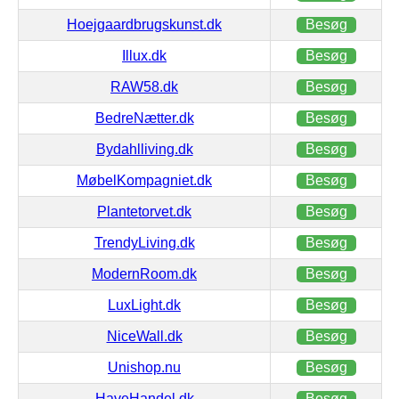
Hoejgaardbrugskunst.dk
Besøg
Illux.dk
Besøg
RAW58.dk
Besøg
BedreNætter.dk
Besøg
Bydahlliving.dk
Besøg
MøbelKompagniet.dk
Besøg
Plantetorvet.dk
Besøg
TrendyLiving.dk
Besøg
ModernRoom.dk
Besøg
LuxLight.dk
Besøg
NiceWall.dk
Besøg
Unishop.nu
Besøg
HaveHandel.dk
Besøg