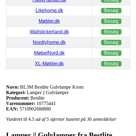
Likehome.dk
Besøg
Møbler.dk
Besøg
Wallstickerland.dk
Besøg
Nordlyhome.dk
Besøg
MøbelNord.dk
Besøg
XL-Møbler.dk
Besøg
Navn:
BL3M Bestlite Gulvlampe Krom
Kategori:
Lamper || Gulvlamper
Producent:
Bestlite
Varenummer:
10775441
EAN:
5710902688880
Vurderet til
4.5
ud af 5 stjerner baseret på
36
anmeldelser
Lamper || Gulvlamper fra Bestlite