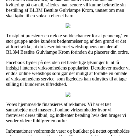
kvittering på e-mail, således man senere vil kunne bekræfte sin
bestilling af BL3M Bestlite Gulvlampe Krom, uanset om man
skal købe til en voksen eller et barn.
Trustpilot præsterer en række solide chancer for at gennemgå en
stor gruppe andre kunders bedømmelser og af den grund er det
at foretrække, at du læser internet webshoppens omtaler af
BL3M Bestlite Gulvlampe Krom forinden du placerer din ordre.
Facebook byder på desuden ret hæderlige løsninger til at få
indsigt i internet virksomhedens popularitet. Derudover møder vi
endda online webshops som gør det muligt at forfatte en omtale
af virksomhedens service, som ligeledes kan udnyttes til at tage
stilling til kundernes tilfredshed.
Vores hjemmeside finansieres af reklamer. Vi har et tæt
samarbejde med masser af online virksomheder hvor vi
fremviser deres tilbud, og indhenter betaling hvis den bruger vi
sender videre fuldfører en ordre.
Informationer vedrørende varer og butikker på nettet opretholdes