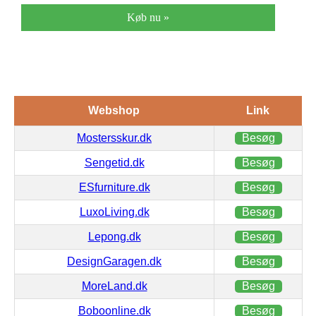
Køb nu »
Webshop
Link
Mostersskur.dk
Besøg
Sengetid.dk
Besøg
ESfurniture.dk
Besøg
LuxoLiving.dk
Besøg
Lepong.dk
Besøg
DesignGaragen.dk
Besøg
MoreLand.dk
Besøg
Boboonline.dk
Besøg