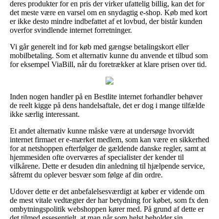
deres produkter for en pris der virker ufattelig billig, kan det for
det meste være en varsel om en snydagtig e-shop. Køb med kort
er ikke desto mindre indbefattet af et lovbud, der bistår kunden
overfor svindlende internet forretninger.
Vi går generelt ind for køb med gængse betalingskort eller
mobilbetaling. Som et alternativ kunne du anvende et tilbud som
for eksempel ViaBill, når du foretrækker at klare prisen over tid.
Inden nogen handler på en Bestlite internet forhandler behøver
de reelt kigge på dens handelsaftale, det er dog i mange tilfælde
ikke særlig interessant.
Et andet alternativ kunne måske være at undersøge hvorvidt
internet firmaet er e-mærket medlem, som kan være en sikkerhed
for at netshoppen efterfølger de gældende danske regler, samt at
hjemmesiden ofte overværes af specialister der kender til
vilkårene. Dette er desuden din anledning til hjælpende service,
såfremt du oplever besvær som følge af din ordre.
Udover dette er det anbefalelsesværdigt at køber er vidende om
de mest vitale vedtægter der har betydning for købet, som fx den
ombytningspolitik webshoppen kører med. På grund af dette er
det tilmed essesentielt, at man når som helst beholder sin