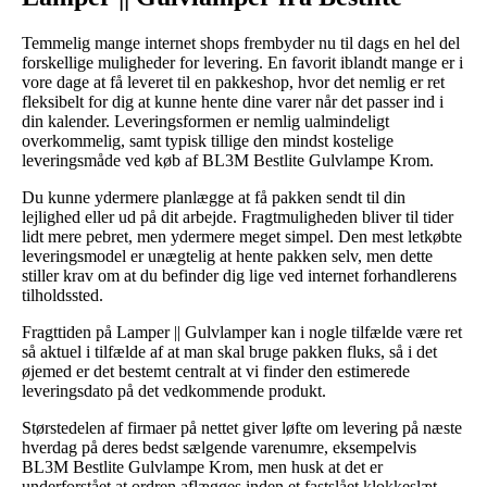
Temmelig mange internet shops frembyder nu til dags en hel del
forskellige muligheder for levering. En favorit iblandt mange er i
vore dage at få leveret til en pakkeshop, hvor det nemlig er ret
fleksibelt for dig at kunne hente dine varer når det passer ind i
din kalender. Leveringsformen er nemlig ualmindeligt
overkommelig, samt typisk tillige den mindst kostelige
leveringsmåde ved køb af BL3M Bestlite Gulvlampe Krom.
Du kunne ydermere planlægge at få pakken sendt til din
lejlighed eller ud på dit arbejde. Fragtmuligheden bliver til tider
lidt mere pebret, men ydermere meget simpel. Den mest letkøbte
leveringsmodel er unægtelig at hente pakken selv, men dette
stiller krav om at du befinder dig lige ved internet forhandlerens
tilholdssted.
Fragttiden på Lamper || Gulvlamper kan i nogle tilfælde være ret
så aktuel i tilfælde af at man skal bruge pakken fluks, så i det
øjemed er det bestemt centralt at vi finder den estimerede
leveringsdato på det vedkommende produkt.
Størstedelen af firmaer på nettet giver løfte om levering på næste
hverdag på deres bedst sælgende varenumre, eksempelvis
BL3M Bestlite Gulvlampe Krom, men husk at det er
underforstået at ordren aflægges inden et fastslået klokkeslæt,