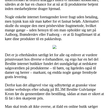
således at de har en chance for at nå at få produkterne betjent
inden medarbejderne drager hjemad.
Nogle enkelte internet foretagender lover fragt uden betaling,
men typisk kun når man køber for et fastsat beløb. Alternativt
skulle du snuppe den mest prisbevidste fragtmetode, hvilket
mange gange – uden hensyn til om man opholder sig tæt på
Aalborg, Brønderslev eller Faaborg – er at få fragtfirmaet til at
køre dine produkter til en pakkeshop.
Det er jo efterhånden særligt let for alle og enhver at vurdere
prisniveauet hos diverse e-forhandlere, og ergo har en hel del
Bestlite internet butikker fundet det uundgåeligt at nedskære
salgsværdien på produkterne – til børn, og ligeledes også til
damer og herrer – markant, og endda nogle gange frembyde
gratis levering.
Derfor kan det alligevel vise sig udbytterigt at granske visse
online webshops efter udsalg på BL3M Bestlite Gulvlampe
Krom før du gennemfører din bestilling, sådan at man er sikret at
få fat i den skarpeste pris.
Man skal trods alt ikke overse, at ifald en online butik sælger