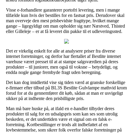
Visse e-forhandlere garanterer portofri levering, men i mange
tilfælde kun hvis der bestilles for en fastsat pris. Derudover skal
man overveje den mest prisbevidste fragttype, hvilket mange
gange – ligegyldigt om man opholder sig nær Næstved, Thisted
eller Gilleleje – er at få leveret din pakke til et udleveringssted.
Det er virkelig enkelt for alle at analysere priser fra diverse
internet forretninger, og derfor har flertallet af Bestlite internet
varehuse været presset til at at stampe salgsværdien på deres
produkter – til juniorer, men også til voksne – betydeligt, og
endda nogle gange frembyde fragt uden beregning.
Det kan dog imidlertid vise sig tiden værd at granske forskellige
e-firmaer efter tilbud på BL3S Bestlite Gulvlampe mathvid krom
forud for at du gennemfører dit køb, sådan at man er usvigeligt
sikker på at indhente den prisbilligste pris.
Man må bare huske på, at ifald en e-handler tilbyder deres
produkter til salg for en udsalgspris som kan ses som utrolig
beskeden, er det undertiden være et signal om en falsk e-
forretning. Kortbestillinger er trods alt indbefattet af en
lovbestemmelse, som sikrer folk overfor falske forretninger på