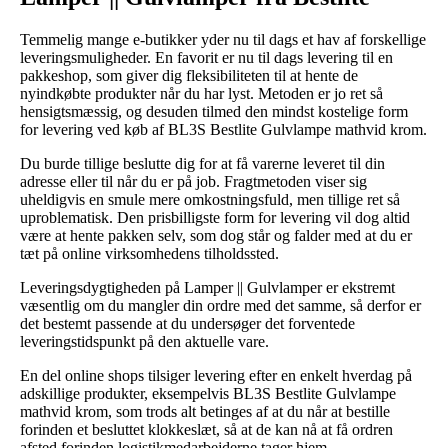
Temmelig mange e-butikker yder nu til dags et hav af forskellige
leveringsmuligheder. En favorit er nu til dags levering til en
pakkeshop, som giver dig fleksibiliteten til at hente de
nyindkøbte produkter når du har lyst. Metoden er jo ret så
hensigtsmæssig, og desuden tilmed den mindst kostelige form
for levering ved køb af BL3S Bestlite Gulvlampe mathvid krom.
Du burde tillige beslutte dig for at få varerne leveret til din
adresse eller til når du er på job. Fragtmetoden viser sig
uheldigvis en smule mere omkostningsfuld, men tillige ret så
uproblematisk. Den prisbilligste form for levering vil dog altid
være at hente pakken selv, som dog står og falder med at du er
tæt på online virksomhedens tilholdssted.
Leveringsdygtigheden på Lamper || Gulvlamper er ekstremt
væsentlig om du mangler din ordre med det samme, så derfor er
det bestemt passende at du undersøger det forventede
leveringstidspunkt på den aktuelle vare.
En del online shops tilsiger levering efter en enkelt hverdag på
adskillige produkter, eksempelvis BL3S Bestlite Gulvlampe
mathvid krom, som trods alt betinges af at du når at bestille
forinden et besluttet klokkeslæt, så at de kan nå at få ordren
afsted forinden logistikmedarbejderne tager hjem.