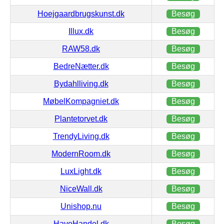
Hoejgaardbrugskunst.dk
Besøg
Illux.dk
Besøg
RAW58.dk
Besøg
BedreNætter.dk
Besøg
Bydahlliving.dk
Besøg
MøbelKompagniet.dk
Besøg
Plantetorvet.dk
Besøg
TrendyLiving.dk
Besøg
ModernRoom.dk
Besøg
LuxLight.dk
Besøg
NiceWall.dk
Besøg
Unishop.nu
Besøg
HaveHandel.dk
Besøg