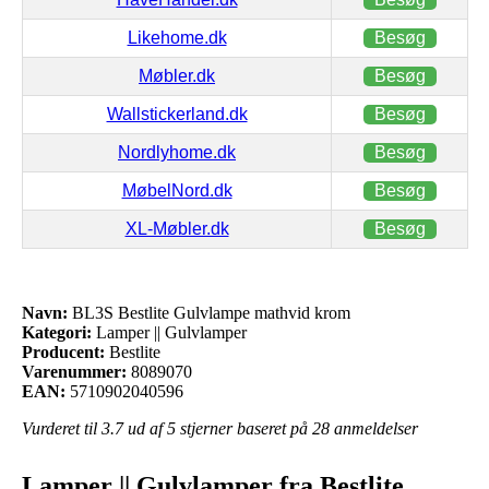
Likehome.dk
Besøg
Møbler.dk
Besøg
Wallstickerland.dk
Besøg
Nordlyhome.dk
Besøg
MøbelNord.dk
Besøg
XL-Møbler.dk
Besøg
Navn:
BL3S Bestlite Gulvlampe mathvid krom
Kategori:
Lamper || Gulvlamper
Producent:
Bestlite
Varenummer:
8089070
EAN:
5710902040596
Vurderet til
3.7
ud af 5 stjerner baseret på
28
anmeldelser
Lamper || Gulvlamper fra Bestlite