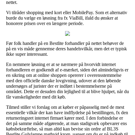
nettet.
Vi tilråder shopping med kort eller MobilePay. Som et alternativ
burde du vælge en løsning fra fx ViaBill, ifald du ønsker at
honorere prisen over en længere periode.
Før folk handler på en Bestlite forhandler på nettet behøver de
på en vis måde gennemse deres handelsvilkår, men det er typisk
ikke super interessant.
En nemmere løsning er at se nærmere på hvorvidt internet
forhandleren er godkendt af e-mærket, siden det almindeligvis er
en sikring om at online shoppen opererer i overensstemmelse
med den officielle danske lovgivning, udover at den løbende
undersøges af jurister der er indført i bestemmelserne på
området. Dette er desuden din lejlighed til at blive hjulpet, når du
får vanskeligheder med dit køb.
Tilmed stiller vi forslag om at køber er påpasselig med de mest
essentielle vilkår der kan have indflydelse på bestillingen, fx den
returneringsret internet firmaet kører med. I den forbindelse er
det på samme måde afgørende, at man stadigvæk opbevarer ens
købsbekræftelse, så man altid kan bevise sin ordre af BL3S
Bestlite Gulvlampe mathvid krom, uanset om du er på indkøb til