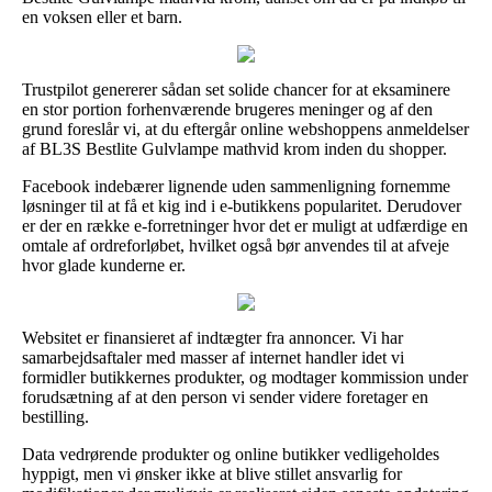
en voksen eller et barn.
Trustpilot genererer sådan set solide chancer for at eksaminere
en stor portion forhenværende brugeres meninger og af den
grund foreslår vi, at du eftergår online webshoppens anmeldelser
af BL3S Bestlite Gulvlampe mathvid krom inden du shopper.
Facebook indebærer lignende uden sammenligning fornemme
løsninger til at få et kig ind i e-butikkens popularitet. Derudover
er der en række e-forretninger hvor det er muligt at udfærdige en
omtale af ordreforløbet, hvilket også bør anvendes til at afveje
hvor glade kunderne er.
Websitet er finansieret af indtægter fra annoncer. Vi har
samarbejdsaftaler med masser af internet handler idet vi
formidler butikkernes produkter, og modtager kommission under
forudsætning af at den person vi sender videre foretager en
bestilling.
Data vedrørende produkter og online butikker vedligeholdes
hyppigt, men vi ønsker ikke at blive stillet ansvarlig for