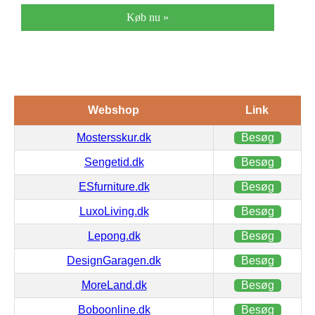
Køb nu »
Webshop
Link
Mostersskur.dk
Besøg
Sengetid.dk
Besøg
ESfurniture.dk
Besøg
LuxoLiving.dk
Besøg
Lepong.dk
Besøg
DesignGaragen.dk
Besøg
MoreLand.dk
Besøg
Boboonline.dk
Besøg