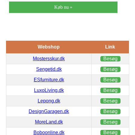
Køb nu »
Webshop
Link
Mostersskur.dk
Besøg
Sengetid.dk
Besøg
ESfurniture.dk
Besøg
LuxoLiving.dk
Besøg
Lepong.dk
Besøg
DesignGaragen.dk
Besøg
MoreLand.dk
Besøg
Boboonline.dk
Besøg