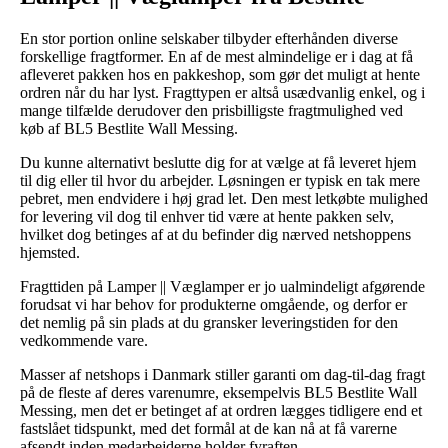
En stor portion online selskaber tilbyder efterhånden diverse
forskellige fragtformer. En af de mest almindelige er i dag at få
afleveret pakken hos en pakkeshop, som gør det muligt at hente
ordren når du har lyst. Fragttypen er altså usædvanlig enkel, og i
mange tilfælde derudover den prisbilligste fragtmulighed ved
køb af BL5 Bestlite Wall Messing.
Du kunne alternativt beslutte dig for at vælge at få leveret hjem
til dig eller til hvor du arbejder. Løsningen er typisk en tak mere
pebret, men endvidere i høj grad let. Den mest letkøbte mulighed
for levering vil dog til enhver tid være at hente pakken selv,
hvilket dog betinges af at du befinder dig nærved netshoppens
hjemsted.
Fragttiden på Lamper || Væglamper er jo ualmindeligt afgørende
forudsat vi har behov for produkterne omgående, og derfor er
det nemlig på sin plads at du gransker leveringstiden for den
vedkommende vare.
Masser af netshops i Danmark stiller garanti om dag-til-dag fragt
på de fleste af deres varenumre, eksempelvis BL5 Bestlite Wall
Messing, men det er betinget af at ordren lægges tidligere end et
fastslået tidspunkt, med det formål at de kan nå at få varerne
afsendt inden medarbejderne holder fyraften.