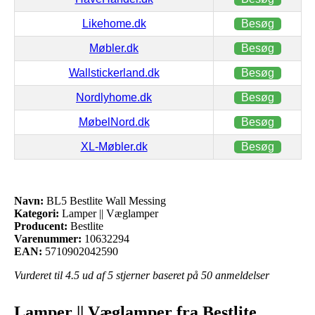
Likehome.dk
Besøg
Møbler.dk
Besøg
Wallstickerland.dk
Besøg
Nordlyhome.dk
Besøg
MøbelNord.dk
Besøg
XL-Møbler.dk
Besøg
Navn:
BL5 Bestlite Wall Messing
Kategori:
Lamper || Væglamper
Producent:
Bestlite
Varenummer:
10632294
EAN:
5710902042590
Vurderet til
4.5
ud af 5 stjerner baseret på
50
anmeldelser
Lamper || Væglamper fra Bestlite