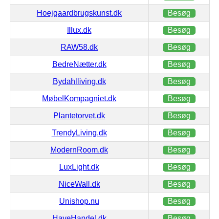
Hoejgaardbrugskunst.dk
Besøg
Illux.dk
Besøg
RAW58.dk
Besøg
BedreNætter.dk
Besøg
Bydahlliving.dk
Besøg
MøbelKompagniet.dk
Besøg
Plantetorvet.dk
Besøg
TrendyLiving.dk
Besøg
ModernRoom.dk
Besøg
LuxLight.dk
Besøg
NiceWall.dk
Besøg
Unishop.nu
Besøg
HaveHandel.dk
Besøg