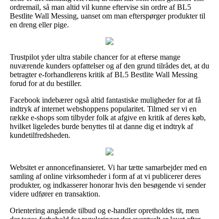
ordremail, så man altid vil kunne eftervise sin ordre af BL5
Bestlite Wall Messing, uanset om man efterspørger produkter til
en dreng eller pige.
Trustpilot yder ultra stabile chancer for at efterse mange
nuværende kunders opfattelser og af den grund tilrådes det, at du
betragter e-forhandlerens kritik af BL5 Bestlite Wall Messing
forud for at du bestiller.
Facebook indebærer også altid fantastiske muligheder for at få
indtryk af internet webshoppens popularitet. Tilmed ser vi en
række e-shops som tilbyder folk at afgive en kritik af deres køb,
hvilket ligeledes burde benyttes til at danne dig et indtryk af
kundetilfredsheden.
Websitet er annoncefinansieret. Vi har tætte samarbejder med en
samling af online virksomheder i form af at vi publicerer deres
produkter, og indkasserer honorar hvis den besøgende vi sender
videre udfører en transaktion.
Orientering angående tilbud og e-handler opretholdes tit, men