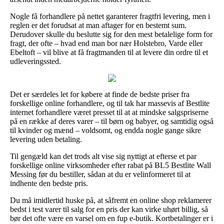
Nogle få forhandlere på nettet garanterer fragtfri levering, men i
reglen er det forudsat at man aftager for en bestemt sum.
Derudover skulle du beslutte sig for den mest betalelige form for
fragt, der ofte – hvad end man bor nær Holstebro, Varde eller
Ebeltoft – vil blive at få fragtmanden til at levere din ordre til et
udleveringssted.
Det er særdeles let for købere at finde de bedste priser fra
forskellige online forhandlere, og til tak har massevis af Bestlite
internet forhandlere været presset til at at mindske salgspriserne
på en række af deres varer – til børn og babyer, og samtidig også
til kvinder og mænd – voldsomt, og endda nogle gange sikre
levering uden betaling.
Til gengæld kan det trods alt vise sig nyttigt at efterse et par
forskellige online virksomheder efter rabat på BL5 Bestlite Wall
Messing før du bestiller, sådan at du er velinformeret til at
indhente den bedste pris.
Du må imidlertid huske på, at såfremt en online shop reklamerer
bedst i test varer til salg for en pris der kan virke uhørt billig, så
bør det ofte være en varsel om en fup e-butik. Kortbetalinger er i