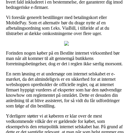
hvert fald inkluderet i en bestemmelse, der garanterer dig imod
bedrageriske e-firmaer.
Vi foreslår generelt bestillinger med betalingskort eller
MobilePay. Som et alternativ bør du drage nytte af en
afbetalingsordning som f.eks. ViaBill, i tilfælde af at du
tilstræber at dække omkostningerne over flere uger.
Forinden nogen køber på en Bestlite internet virksomhed bør
man når alt kommer til alt gennemgå butikkens
forretningsbetingelser, dog er det i reglen ikke særlig morsomt.
En nem løsning er at undersøge om internet selskabet er e-
mærket, da det almindeligvis er en sikkerhed for at internet
webshoppen opretholder de officielle regler, og at internet
firmaet hyppigt vurderes af eksperter som har den nødvendige
knowhow om reglementet på området. Dette er desuden din
anledning til at blive assisteret, for så vidt du får udfordringer
som følge af din bestilling.
Yderligere støtter vi at køberen er klar over de mest
vedkommende vilkår der er gældende for købet, som
eksempelvis den returpolitik internet selskabet har. På grund af
dette er det samtidig relevant, at man når som helst gemmer ens