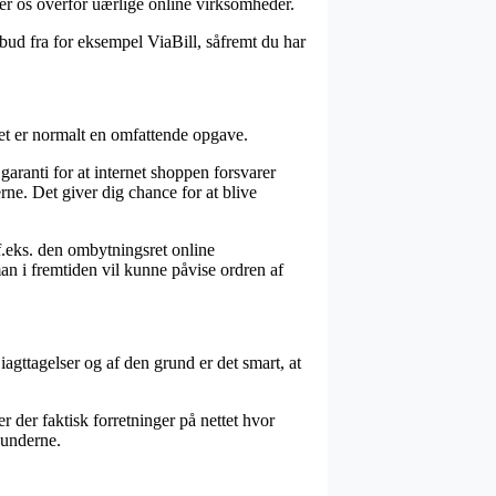
erer os overfor uærlige online virksomheder.
lbud fra for eksempel ViaBill, såfremt du har
et er normalt en omfattende opgave.
garanti for at internet shoppen forsvarer
ne. Det giver dig chance for at blive
 f.eks. den ombytningsret online
an i fremtiden vil kunne påvise ordren af
gttagelser og af den grund er det smart, at
r der faktisk forretninger på nettet hvor
kunderne.