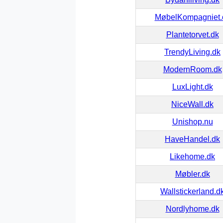
MøbelKompagniet.
Plantetorvet.dk
TrendyLiving.dk
ModernRoom.dk
LuxLight.dk
NiceWall.dk
Unishop.nu
HaveHandel.dk
Likehome.dk
Møbler.dk
Wallstickerland.d
Nordlyhome.dk