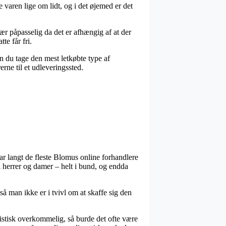
varen lige om lidt, og i det øjemed er det
r påpasselig da det er afhængig af at der
te får fri.
n du tage den mest letkøbte type af
erne til et udleveringssted.
ar langt de fleste Blomus online forhandlere
l herrer og damer – helt i bund, og endda
å man ikke er i tvivl om at skaffe sig den
listisk overkommelig, så burde det ofte være