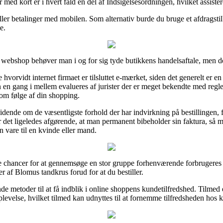
r med kort er i hvert fald en del af Indsigelsesordningen, hvilket assist
ller betalinger med mobilen. Som alternativ burde du bruge et afdragsti
e.
webshop behøver man i og for sig tyde butikkens handelsaftale, men d
orvidt internet firmaet er tilsluttet e-mærket, siden det generelt er en 
 en gang i mellem evalueres af jurister der er meget bekendte med regler
som følge af din shopping.
vidende om de væsentligste forhold der har indvirkning på bestillingen,
det ligeledes afgørende, at man permanent bibeholder sin faktura, så m
 vare til en kvinde eller mand.
chancer for at gennemsøge en stor gruppe forhenværende forbrugeres ia
 af Blomus tandkrus forud for at du bestiller.
e metoder til at få indblik i online shoppens kundetilfredshed. Tilmed e
levelse, hvilket tilmed kan udnyttes til at fornemme tilfredsheden hos 