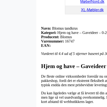
MøbelNord.dk
XL-Møbler.dk
Navn:
Blomus tandkrus
Kategori:
Hjem og have – Gaveideer – 0-2
Producent:
Blomus
Varenummer:
16747
EAN:
Vurderet til
4.4
ud af 5 stjerner baseret på
3
Hjem og have – Gaveideer 
De fleste online virksomheder foreslår nu om
pakkeshop, fordi det er ekstremt fleksibelt 
typisk endda den mest prisbevidste leverin
Du kan ligeledes vælge at få leveret til din
men lige så vel usædvanlig overkommelig. D
kort afstand til webbutikkens lager.