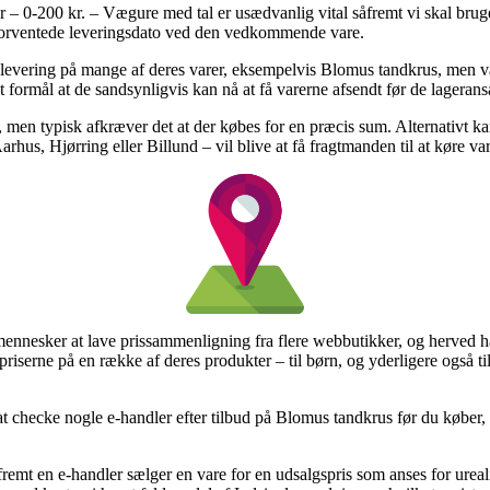
 0-200 kr. – Vægure med tal er usædvanlig vital såfremt vi skal bruge 
n forventede leveringsdato ved den vedkommende vare.
levering på mange af deres varer, eksempelvis Blomus tandkrus, men væ
t formål at de sandsynligvis kan nå at få varerne afsendt før de lageransat
 men typisk afkræver det at der købes for en præcis sum. Alternativt ka
arhus, Hjørring eller Billund – vil blive at få fragtmanden til at køre var
mennesker at lave prissammenligning fra flere webbutikker, og herved h
iserne på en række af deres produkter – til børn, og yderligere også ti
 checke nogle e-handler efter tilbud på Blomus tandkrus før du køber, s
fremt en e-handler sælger en vare for en udsalgspris som anses for urea