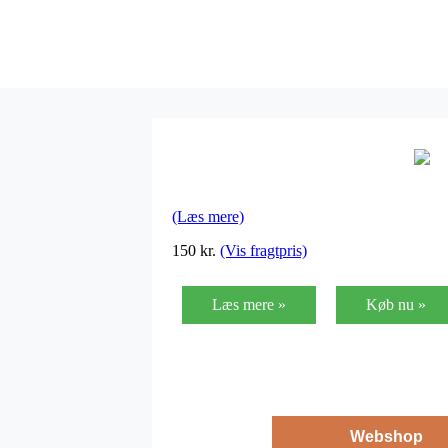
(Læs mere)
150
kr.
(Vis fragtpris)
Læs mere »
Køb nu »
Webshop