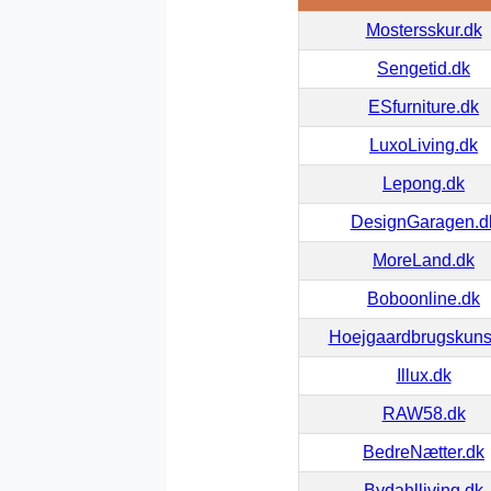
Mostersskur.dk
Sengetid.dk
ESfurniture.dk
LuxoLiving.dk
Lepong.dk
DesignGaragen.d
MoreLand.dk
Boboonline.dk
Hoejgaardbrugskuns
Illux.dk
RAW58.dk
BedreNætter.dk
Bydahlliving.dk