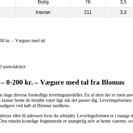
Bolig
76
3,5
Interiør
211
3,3
00 kr. – Vægure med tal
0
anmeldelser
– 0-200 kr. – Vægure med tal fra Blomus
 dage diverse forskellige leveringsmodeller. En af dem der er mest anvend
at kunne hente de bestilte varer lige når det passer dig. Leveringsforme
gsudgave ved køb af Blomus tandkrus.
 adresse eller til adressen hvor du arbejder. Leveringsformen er i mange 
en mindst kostelige fragtmetode er unægtelig selv at hente varerne, so