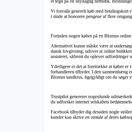
et tegn på en snydagtig netbutik. Bestillinge
Vi foreslår generelt køb med betalingskort e
i sinde at honorere pengene af flere omgang
Forinden nogen køber på en Blomus online 
Alternativet kunne måske være at undersøge hv
dansk lovgivning, udover at online butikken
assisteret, såfremt du oplever udfordringer 
Yderligere er det at foretrække at køber er 
forhandleren tilbyder. I den sammenhæng er 
Blomus tandkrus, ligegyldigt om du søger en
Trustpilot genererer nogenlunde udmærkede 
du udforsker internet selskabets bedømmelser
Facebook tilbyder dig desuden nogle strålend
kunder kan skrive en omtale af deres købsop