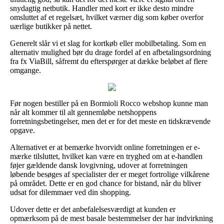
snydagtig netbutik. Handler med kort er ikke desto mindre
omsluttet af et regelsæt, hvilket værner dig som køber overfor
uærlige butikker på nettet.
Generelt slår vi et slag for kortkøb eller mobilbetaling. Som en
alternativ mulighed bør du drage fordel af en afbetalingsordning
fra fx ViaBill, såfremt du efterspørger at dække beløbet af flere
omgange.
Før nogen bestiller på en Bormioli Rocco webshop kunne man
når alt kommer til alt gennemløbe netshoppens
forretningsbetingelser, men det er for det meste en tidskrævende
opgave.
Alternativet er at bemærke hvorvidt online forretningen er e-
mærke tilsluttet, hvilket kan være en tryghed om at e-handlen
føjer gældende dansk lovgivning, udover at forretningen
løbende besøges af specialister der er meget fortrolige vilkårene
på området. Dette er en god chance for bistand, når du bliver
udsat for dilemmaer ved din shopping.
Udover dette er det anbefalelsesværdigt at kunden er
opmærksom på de mest basale bestemmelser der har indvirkning