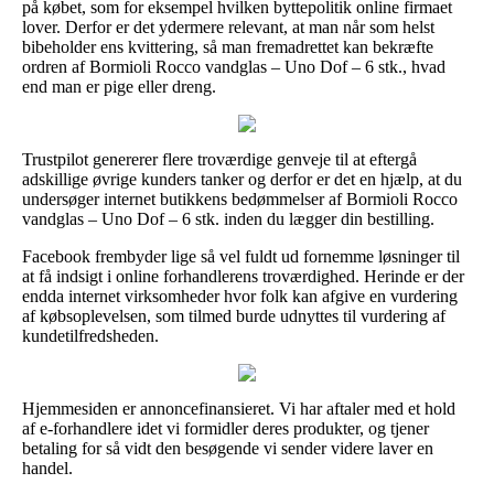
på købet, som for eksempel hvilken byttepolitik online firmaet
lover. Derfor er det ydermere relevant, at man når som helst
bibeholder ens kvittering, så man fremadrettet kan bekræfte
ordren af Bormioli Rocco vandglas – Uno Dof – 6 stk., hvad
end man er pige eller dreng.
Trustpilot genererer flere troværdige genveje til at eftergå
adskillige øvrige kunders tanker og derfor er det en hjælp, at du
undersøger internet butikkens bedømmelser af Bormioli Rocco
vandglas – Uno Dof – 6 stk. inden du lægger din bestilling.
Facebook frembyder lige så vel fuldt ud fornemme løsninger til
at få indsigt i online forhandlerens troværdighed. Herinde er der
endda internet virksomheder hvor folk kan afgive en vurdering
af købsoplevelsen, som tilmed burde udnyttes til vurdering af
kundetilfredsheden.
Hjemmesiden er annoncefinansieret. Vi har aftaler med et hold
af e-forhandlere idet vi formidler deres produkter, og tjener
betaling for så vidt den besøgende vi sender videre laver en
handel.