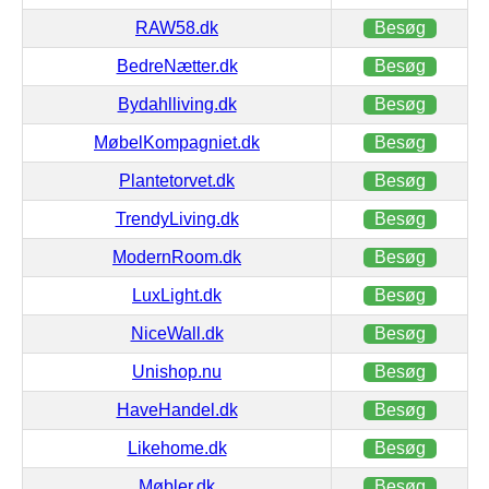
RAW58.dk
Besøg
BedreNætter.dk
Besøg
Bydahlliving.dk
Besøg
MøbelKompagniet.dk
Besøg
Plantetorvet.dk
Besøg
TrendyLiving.dk
Besøg
ModernRoom.dk
Besøg
LuxLight.dk
Besøg
NiceWall.dk
Besøg
Unishop.nu
Besøg
HaveHandel.dk
Besøg
Likehome.dk
Besøg
Møbler.dk
Besøg