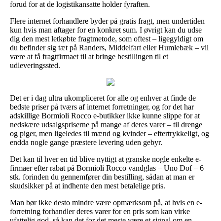
forud for at de logistikansatte holder fyraften.
Flere internet forhandlere byder på gratis fragt, men undertiden
kun hvis man aftager for en konkret sum. I øvrigt kan du udse
dig den mest letkøbte fragtmetode, som oftest – ligegyldigt om
du befinder sig tæt på Randers, Middelfart eller Humlebæk – vil
være at få fragtfirmaet til at bringe bestillingen til et
udleveringssted.
Det er i dag ultra ukompliceret for alle og enhver at finde de
bedste priser på tværs af internet forretninger, og for det har
adskillige Bormioli Rocco e-butikker ikke kunne slippe for at
nedskære udsalgspriserne på mange af deres varer – til drenge
og piger, men ligeledes til mænd og kvinder – eftertrykkeligt, og
endda nogle gange præstere levering uden gebyr.
Det kan til hver en tid blive nyttigt at granske nogle enkelte e-
firmaer efter rabat på Bormioli Rocco vandglas – Uno Dof – 6
stk. forinden du gennemfører din bestilling, sådan at man er
skudsikker på at indhente den mest betalelige pris.
Man bør ikke desto mindre være opmærksom på, at hvis en e-
forretning forhandler deres varer for en pris som kan virke
ufattelig god, så kan det for det meste være et signal om en