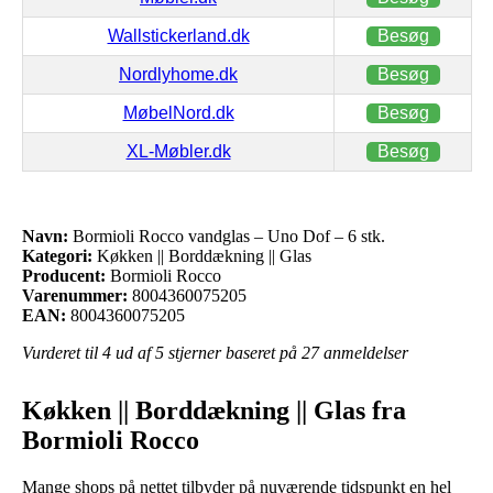
Wallstickerland.dk
Besøg
Nordlyhome.dk
Besøg
MøbelNord.dk
Besøg
XL-Møbler.dk
Besøg
Navn:
Bormioli Rocco vandglas – Uno Dof – 6 stk.
Kategori:
Køkken || Borddækning || Glas
Producent:
Bormioli Rocco
Varenummer:
8004360075205
EAN:
8004360075205
Vurderet til
4
ud af 5 stjerner baseret på
27
anmeldelser
Køkken || Borddækning || Glas fra
Bormioli Rocco
Mange shops på nettet tilbyder på nuværende tidspunkt en hel