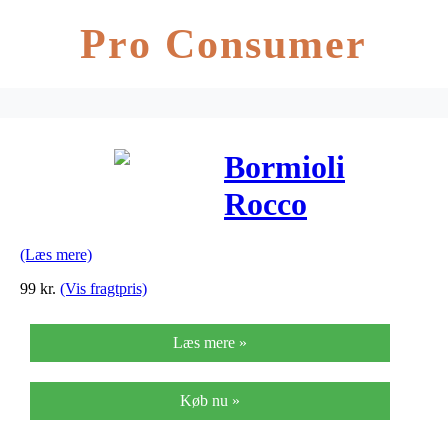
Pro Consumer
Bormioli
Rocco
vandglas –
(Læs mere)
Uno Dof – 6
99
kr.
(Vis fragtpris)
stk.
Læs mere »
Køb nu »