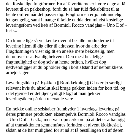
del forskellige fragtformer. En af favoritterne er i vore dage at få
leveret til en pakkeshop, fordi du så har fuld fleksibilitet til at
hente ordren når det passer dig. Fragtformen er jo ualmindeligt
let gængelig, samt i mange tilfælde endda den mindst kostelige
leveringsform ved køb af Bormioli Rocco vandglas – Uno Dof –
6 stk..
Du kunne lige så vel tænke over at bestille produkterne til
levering hjem til dig eller til adressen hvor du arbejder.
Fragtløsningen viser sig tit en anelse mere bekostelig, men
derudover usædvanlig bekvem. Den mest betalelige
fragtmulighed er dog selv at hente ordren, hvilket dog
nødvendiggør at du opholder dig i kort afstand af netbutikkens
arbejdslager.
Leveringstiden på Køkken || Borddækning || Glas er jo særligt
relevant hvis du absolut skal bruge pakken inden for kort tid, og
i det øjemed er det øjensynligt klogt at man tjekker
leveringstiden på den relevante vare.
En række online selskaber frembyder 1 hverdags levering på
deres primære produkter, eksempelvis Bormioli Rocco vandglas
– Uno Dof – 6 stk., men vær opmærksom på at det er afhængig
af at transaktionen gennemføres forinden et givent klokkeslæt,
sådan at de har mulighed for at nå at få bestillingen ud af døren