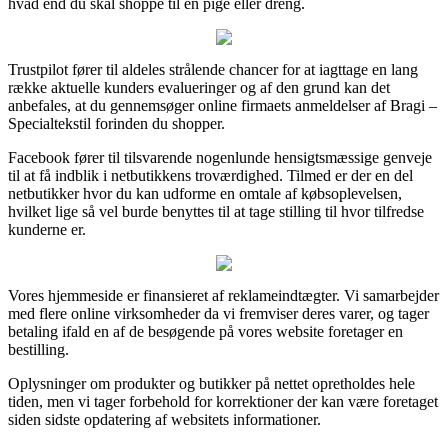
hvad end du skal shoppe til en pige eller dreng.
Trustpilot fører til aldeles strålende chancer for at iagttage en lang
række aktuelle kunders evalueringer og af den grund kan det
anbefales, at du gennemsøger online firmaets anmeldelser af Bragi –
Specialtekstil forinden du shopper.
Facebook fører til tilsvarende nogenlunde hensigtsmæssige genveje
til at få indblik i netbutikkens troværdighed. Tilmed er der en del
netbutikker hvor du kan udforme en omtale af købsoplevelsen,
hvilket lige så vel burde benyttes til at tage stilling til hvor tilfredse
kunderne er.
Vores hjemmeside er finansieret af reklameindtægter. Vi samarbejder
med flere online virksomheder da vi fremviser deres varer, og tager
betaling ifald en af de besøgende på vores website foretager en
bestilling.
Oplysninger om produkter og butikker på nettet opretholdes hele
tiden, men vi tager forbehold for korrektioner der kan være foretaget
siden sidste opdatering af websitets informationer.