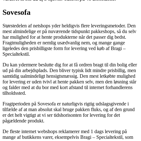
Sovesofa
Størstedelen af netshops yder heldigvis flere leveringsmetoder. Den
mest almindelige er på nuværende tidspunkt pakkeshops, så du selv
har mulighed for at hente produkterne når det passer dig bedst.
Fragtmuligheden er nemlig usædvanlig nem, og mange gange
ligeledes den prisbilligste form for levering ved køb af Bragi –
Specialtekstil.
Du kan ydermere beslutte dig for at få ordren bragt til din bolig eller
ud på din arbejdsplads. Den bliver typisk lidt mindre prisbillig, men
samtidig ualmindeligt hensigtsmæssig. Den mest letkøbte mulighed
for levering er uden tvivl at hente pakken selv, men den løsning står
og falder med at du bor med kort afstand til internet forhandlerens
tilholdssted.
Fragtperioden på Sovesofa er naturligvis rigtig udslagsgivende i
tilfælde af at man absolut skal bruge pakken fluks, og af den grund
er det helt vigtigt at vi ser tidshorisonten for levering for det
pågældende produkt.
De fleste internet webshops reklamerer med 1 dags levering på
mange af butikkens varer, eksempelvis Bragi – Specialtekstil, som