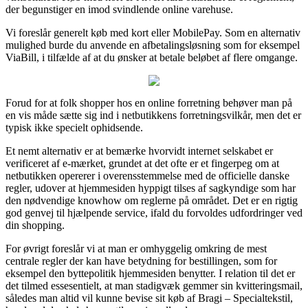
der begunstiger en imod svindlende online varehuse.
Vi foreslår generelt køb med kort eller MobilePay. Som en alternativ
mulighed burde du anvende en afbetalingsløsning som for eksempel
ViaBill, i tilfælde af at du ønsker at betale beløbet af flere omgange.
Forud for at folk shopper hos en online forretning behøver man på
en vis måde sætte sig ind i netbutikkens forretningsvilkår, men det er
typisk ikke specielt ophidsende.
Et nemt alternativ er at bemærke hvorvidt internet selskabet er
verificeret af e-mærket, grundet at det ofte er et fingerpeg om at
netbutikken opererer i overensstemmelse med de officielle danske
regler, udover at hjemmesiden hyppigt tilses af sagkyndige som har
den nødvendige knowhow om reglerne på området. Det er en rigtig
god genvej til hjælpende service, ifald du forvoldes udfordringer ved
din shopping.
For øvrigt foreslår vi at man er omhyggelig omkring de mest
centrale regler der kan have betydning for bestillingen, som for
eksempel den byttepolitik hjemmesiden benytter. I relation til det er
det tilmed essesentielt, at man stadigvæk gemmer sin kvitteringsmail,
således man altid vil kunne bevise sit køb af Bragi – Specialtekstil,