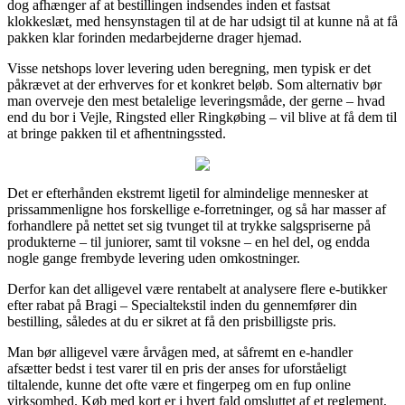
dog afhænger af at bestillingen indsendes inden et fastsat
klokkeslæt, med hensynstagen til at de har udsigt til at kunne nå at få
pakken klar forinden medarbejderne drager hjemad.
Visse netshops lover levering uden beregning, men typisk er det
påkrævet at der erhverves for et konkret beløb. Som alternativ bør
man overveje den mest betalelige leveringsmåde, der gerne – hvad
end du bor i Vejle, Ringsted eller Ringkøbing – vil blive at få dem til
at bringe pakken til et afhentningssted.
Det er efterhånden ekstremt ligetil for almindelige mennesker at
prissammenligne hos forskellige e-forretninger, og så har masser af
forhandlere på nettet set sig tvunget til at trykke salgspriserne på
produkterne – til juniorer, samt til voksne – en hel del, og endda
nogle gange frembyde levering uden omkostninger.
Derfor kan det alligevel være rentabelt at analysere flere e-butikker
efter rabat på Bragi – Specialtekstil inden du gennemfører din
bestilling, således at du er sikret at få den prisbilligste pris.
Man bør alligevel være årvågen med, at såfremt en e-handler
afsætter bedst i test varer til en pris der anses for uforståeligt
tiltalende, kunne det ofte være et fingerpeg om en fup online
virksomhed. Køb med kort er i hvert fald omsluttet af et reglement,