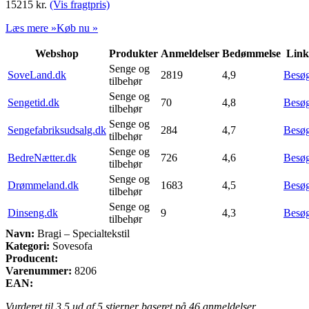
15215
kr.
(Vis fragtpris)
Læs mere »
Køb nu »
Webshop
Produkter
Anmeldelser
Bedømmelse
Link
Senge og
SoveLand.dk
2819
4,9
Besø
tilbehør
Senge og
Sengetid.dk
70
4,8
Besø
tilbehør
Senge og
Sengefabriksudsalg.dk
284
4,7
Besø
tilbehør
Senge og
BedreNætter.dk
726
4,6
Besø
tilbehør
Senge og
Drømmeland.dk
1683
4,5
Besø
tilbehør
Senge og
Dinseng.dk
9
4,3
Besø
tilbehør
Navn:
Bragi – Specialtekstil
Kategori:
Sovesofa
Producent:
Varenummer:
8206
EAN:
Vurderet til
3.5
ud af 5 stjerner baseret på
46
anmeldelser