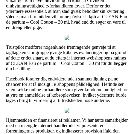
vilkår der kan have indvirkning på købet, fx hvilken
ombytningsrettighed e-forhandleren lover. Derfor er det
ydermere essesentielt, at man stadigvæk beholder sin kvittering,
således man i fremtiden vil kunne påvise sit køb af CLEAN Eau
de parfum – Cool Cotton – 30 ml, hvad end du søger en vare til
en dreng eller pige.
Trustpilot medfører nogenlunde fremragende genveje til at
iagttage en stor gruppe øvrige køberes evalueringer og på grund
af dette er det smart, at du eftergår internet webshoppens ratings
af CLEAN Eau de parfum – Cool Cotton – 30 ml før du lægger
din bestilling.
Facebook forærer dig endvidere uden sammenligning pæne
chancer for at få indsigt i e-shoppens pålidelighed. Herinde ser
vi en række online forhandlere som giver kunderne mulighed for
at ytre en anmeldelse af købsoplevelsen, hvilket ydermere burde
tages i brug til vurdering af tilfredsheden hos kunderne.
Hjemmesiden er finansieret af reklamer. Vi har tætte samarbejder
med en mængde internet handler idet vi præsenterer
forretningernes produkter, og indkasserer provision ifald den