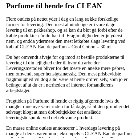
Parfume til hende fra CLEAN
Flere outlets på nettet yder i dag en lang række forskellige
former for levering. Den mest almindelige er i vore dage
levering til en pakkeshop, og så kan du blot gå forbi efter de
købte produkter når du har tid. Fragtmuligheden er jo yderst
nem, og endda ydermere den mest letkøbte slags levering ved
køb af CLEAN Eau de parfum – Cool Cotton – 30 ml.
Du bør omvendt afveje for og imod at bestille produkterne til
levering til din lejlighed eller til hvor du arbejder.
Leveringsmetoden bliver for det meste en anelse mere pebret,
men omvendt super hensigtsmæssig. Den mest prisbevidste
fragtmulighed vil dog altid være at hente ordren selv, som jo er
betinget af at du er i nærheden af internet forhandlerens
arbejdslager.
Fragttiden på Parfume til hende er rigtig afgørende hvis du
mangler dine nye varer inden for få dage, så af den grund er det
selvsagt klogt at man dobbelttjekker det anslåede
leveringstidspunkt ved det relevante produkt.
En masse online outlets annoncerer 1 hverdags levering på
mange af deres varenumre, eksempelvis CLEAN Eau de parfum