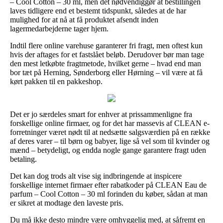
– Cool Cotton – 30 ml, men det nødvendiggør at bestillingen
laves tidligere end et bestemt tidspunkt, således at de har
mulighed for at nå at få produktet afsendt inden
lagermedarbejderne tager hjem.
Indtil flere online varehuse garanterer fri fragt, men oftest kun
hvis der aftages for et fastslået beløb. Derudover bør man tage
den mest letkøbte fragtmetode, hvilket gerne – hvad end man
bor tæt på Herning, Sønderborg eller Hørning – vil være at få
kørt pakken til en pakkeshop.
Det er jo særdeles smart for enhver at prissammenligne fra
forskellige online firmaer, og for det har massevis af CLEAN e-
forretninger været nødt til at nedsætte salgsværdien på en række
af deres varer – til børn og babyer, lige så vel som til kvinder og
mænd – betydeligt, og endda nogle gange garantere fragt uden
betaling.
Det kan dog trods alt vise sig indbringende at inspicere
forskellige internet firmaer efter rabatkoder på CLEAN Eau de
parfum – Cool Cotton – 30 ml forinden du køber, sådan at man
er sikret at modtage den laveste pris.
Du må ikke desto mindre være omhyggelig med, at såfremt en