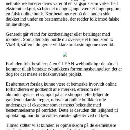
netbutik reklamerer deres varer til en salgspris som virker helt
ekstremt letkøbt, så bør det mange gange være et fingerpeg om
en falsk online butik. Kortbetalinger er på den anden side
dækket ind under en bestemmelse, der redder folk imod falske
online shops.
Generelt går vi ind for kortbetalinger eller betalinger med
mobilen. Som alternativ burde du overveje et tilbud som fx
ViaBill, såfremt du gerne vil klare omkostningerne over tid.
Forinden folk bestiller på en CLEAN webbutik bør de når alt
kommer til alt betragte e-butikkens forretningsbetingelser, det er
dog for det meste et tidskrævende projekt.
Et alternativt forslag kunne være at bemærke hvorvidt online
forhandleren er godkendt af e-mærket, eftersom det
almindeligvis er et sympol på at e-shoppen efterfølger de
gældende danske regler, udover at online butikken ofte
undersøges af eksperter som er meget bekendte med
bestemmelserne på området. Dette er desuden din lejlighed til
opbakning, når du forvoldes vanskeligheder ved dit køb.
Tilmed støtter vi at kunden er opmærksom på de elementære