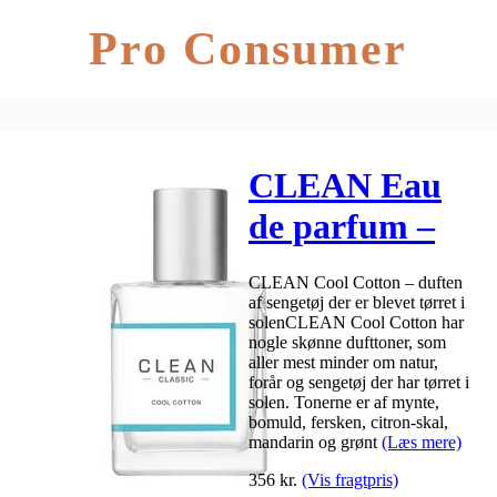
Pro Consumer
CLEAN Eau
de parfum –
Cool Cotton –
CLEAN Cool Cotton – duften
30 ml
af sengetøj der er blevet tørret i
solenCLEAN Cool Cotton har
nogle skønne dufttoner, som
aller mest minder om natur,
forår og sengetøj der har tørret i
solen. Tonerne er af mynte,
bomuld, fersken, citron-skal,
mandarin og grønt
(Læs mere)
356
kr.
(Vis fragtpris)