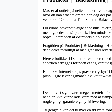
Masser af outlets på nettet tildeler i vore d
hvor du kan afhente ordren den dag der passe
ved køb af Columbia Trail Summit Balaclav
Du kunne omvendt vælge at bestille levering t
men ligeledes ret så praktisk. Den mindst ko
bopæl i nærheden af e-firmaets tilholdssted.
Fragttiden på Produkter || Beklædning || Hu
det aldeles fornuftigt at man gransker lever
Flere e-butikker i Danmark reklamerer med 
at ordren aflægges forinden et angivent tidsp
En række internet shops præsterer gebyrfri 
prisbilligste leveringsmanér, hvilket tit – 
Det har vist sig at være meget smertefrit fo
handler ikke kunne lade være med at stampe 
nogle gange garantere gebyrfri levering.
Til gengæld kan det til hver en tid være for