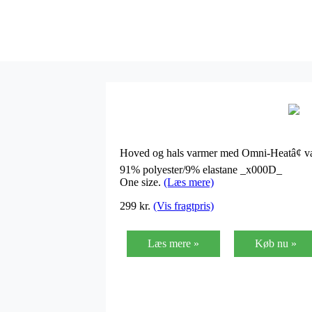
Hoved og hals varmer med Omni-Heatâ¢ var
91% polyester/9% elastane _x000D_
One size.
(Læs mere)
299
kr.
(Vis fragtpris)
Læs mere »
Køb nu »