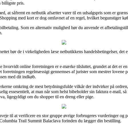
billigste pris.
 at såfremt en netbutik afsætter varer til en udsalgspris som er grænsel
 Shopping med kort er dog omfavnet af en regel, hvilket begunstiger køb
ilbetaling. Som en alternativ mulighed bør du anvende et afbetalingstilbu
m.
nettet bør de i virkeligheden læse netbutikkens handelsbetingelser, det 
hvorvidt online forretningen er e-mærke tilsluttet, grundet at det er en
ernet forretningen regelmæssigt gennemses af jurister som mestrer lovene
essen med dit indkøb.
ærkerne omkring de mest betydningsfulde vilkår der indvirker på ordren
rkelig essesentielt, at man når som helst bibeholder sin faktura e-mail, s
, ligegyldigt om du shopper til en dreng eller pige.
enveje til at verificere en stor gruppe øvrige forbrugeres vurderinger og p
 Columbia Trail Summit Balaclava forinden du lægger din bestilling.