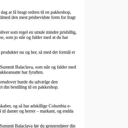
i dag at få bragt ordren til en pakkeshop,
tilmed den mest prisbevidste form for fragt
bliver som regel en smule mindre prisbillig,
ne, som jo står og falder med at du har
 produkter nu og her, så med det formål er
l Summit Balaclava, som står og falder med
pakkeansatte har fyraften.
. Derudover burde du udvælge den
t din bestilling til en pakkeshop.
lskaber, og så har adskillige Columbia e-
å til damer og herrer – markant, og endda
ail Summit Balaclava før du gennemfører din