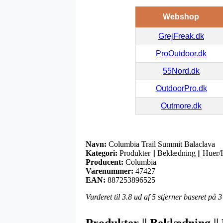
Webshop
GrejFreak.dk
ProOutdoor.dk
55Nord.dk
OutdoorPro.dk
Outmore.dk
Navn:
Columbia Trail Summit Balaclava
Kategori:
Produkter || Beklædning || Huer
Producent:
Columbia
Varenummer:
47427
EAN:
887253896525
Vurderet til
3.8
ud af 5 stjerner baseret på
3
Produkter || Beklædning |