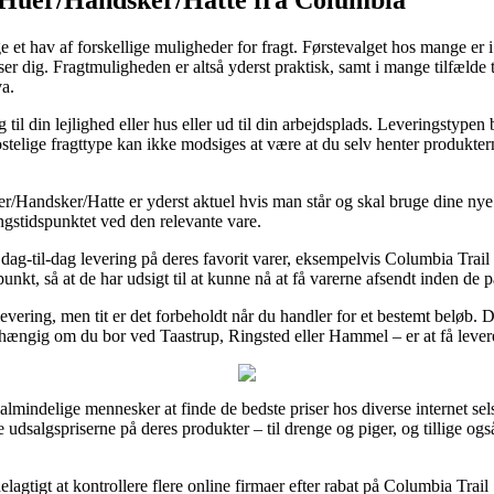
age et hav af forskellige muligheder for fragt. Førstevalget hos mange er 
r dig. Fragtmuligheden er altså yderst praktisk, samt i mange tilfælde 
a.
il din lejlighed eller hus eller ud til din arbejdsplads. Leveringstypen 
stelige fragttype kan ikke modsiges at være at du selv henter produkter
er/Handsker/Hatte er yderst aktuel hvis man står og skal bruge dine nye
ingstidspunktet ved den relevante vare.
dag-til-dag levering på deres favorit varer, eksempelvis Columbia Trai
unkt, så at de har udsigt til at kunne nå at få varerne afsendt inden de 
levering, men tit er det forbeholdt når du handler for et bestemt beløb
uafhængig om du bor ved Taastrup, Ringsted eller Hammel – er at få levere
r almindelige mennesker at finde de bedste priser hos diverse internet se
udsalgspriserne på deres produkter – til drenge og piger, og tillige ogs
delagtigt at kontrollere flere online firmaer efter rabat på Columbia Tr