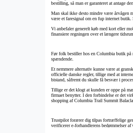
bestilling, så man er garanteret at antage den 
Man skal ikke desto mindre være årvågen med,
være et faresignal om en fup internet butik.
Vi anbefaler generelt køb med kort eller mob
finansiere regningen over et længere tidsru
Før folk bestiller hos en Columbia butik på 
spændende.
Et nemmere alternativ kunne være at granske 
officielle danske regler, tillige med at int
bistand, såfremt du skulle få besvær i proc
Tillige er det klogt at kunden er oppe på m
firmaet benytter. I den forbindelse er det vi
shopping af Columbia Trail Summit Balaclava
Trustpilot forærer dig tilpas fortræffelige g
verificerer e-forhandlerens bedømmelser af