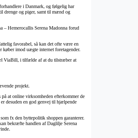
t forhandlere i Danmark, og følgelig har
 til drenge og piger, samt til mænd og
onna – Hemerocallis Serena Madonna forud
fattelig favorabel, så kan det ofte være en
r køber imod uægte internet foretagender.
ViaBill, i tilfælde af at du tilstræber at
ævende projekt.
is på at online virksomheden efterkommer de
 er desuden en god genvej til hjælpende
n, som fx den byttepolitik shoppen garanterer.
t kan bekræfte handlen af Daglilje Serena
vinde.