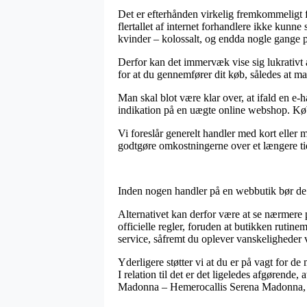
Det er efterhånden virkelig fremkommeligt fo
flertallet af internet forhandlere ikke kunne
kvinder – kolossalt, og endda nogle gange pr
Derfor kan det immervæk vise sig lukrativ
for at du gennemfører dit køb, således at man
Man skal blot være klar over, at ifald en e-ha
indikation på en uægte online webshop. Køb
Vi foreslår generelt handler med kort eller m
godtgøre omkostningerne over et længere t
Inden nogen handler på en webbutik bør de 
Alternativet kan derfor være at se nærmere
officielle regler, foruden at butikken ruti
service, såfremt du oplever vanskeligheder v
Yderligere støtter vi at du er på vagt for de
I relation til det er det ligeledes afgørend
Madonna – Hemerocallis Serena Madonna, ud