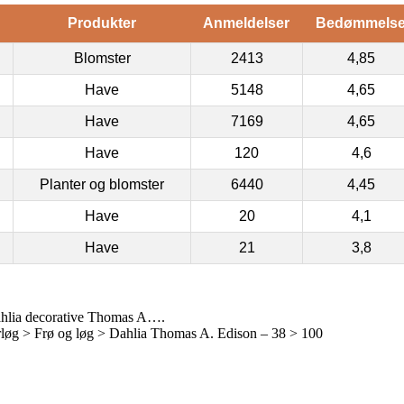
Produkter
Anmeldelser
Bedømmels
Blomster
2413
4,85
Have
5148
4,65
Have
7169
4,65
Have
120
4,6
Planter og blomster
6440
4,45
Have
20
4,1
Have
21
3,8
hlia decorative Thomas A….
øg > Frø og løg > Dahlia Thomas A. Edison – 38 > 100