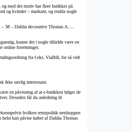
t, og med det motiv har flere butikker på
l mænd og kvinder – markant, og endda nogle
son – 38 – Dahlia decorative Thomas A….
 gunstig, kunne det i nogle tilfælde være en
e online forretninger.
lingsordning fra f.eks. ViaBill, for så vidt
k ikke særlig interessant.
ære en påvisning af at e-butikken følger de
iver. Desuden får du anledning til
 eksempelvis hvilken returpolitik netshoppen
om helst kan påvise købet af Dahlia Thomas