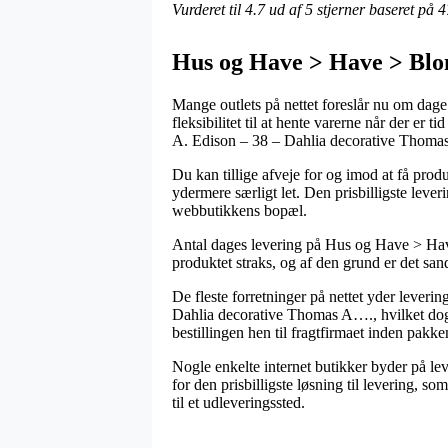
Vurderet til
4.7
ud af 5 stjerner baseret på
4
Hus og Have > Have > Blom
Mange outlets på nettet foreslår nu om dage
fleksibilitet til at hente varerne når der er 
A. Edison – 38 – Dahlia decorative Thoma
Du kan tillige afveje for og imod at få produ
ydermere særligt let. Den prisbilligste lev
webbutikkens bopæl.
Antal dages levering på Hus og Have > Hav
produktet straks, og af den grund er det san
De fleste forretninger på nettet yder lev
Dahlia decorative Thomas A…., hvilket dog er
bestillingen hen til fragtfirmaet inden pak
Nogle enkelte internet butikker byder på lev
for den prisbilligste løsning til levering, s
til et udleveringssted.