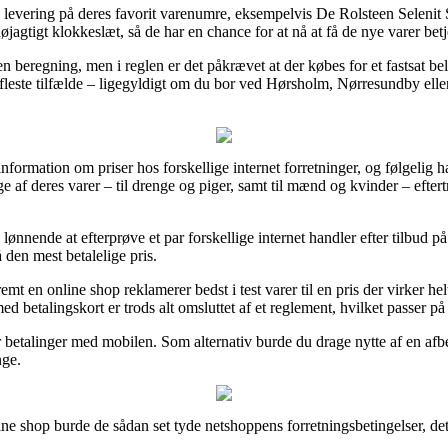
s levering på deres favorit varenumre, eksempelvis De Rolsteen Selen
nøjagtigt klokkeslæt, så de har en chance for at nå at få de nye varer bet
en beregning, men i reglen er det påkrævet at der købes for et fastsat 
 fleste tilfælde – ligegyldigt om du bor ved Hørsholm, Nørresundby eller 
information om priser hos forskellige internet forretninger, og følgelig h
ge af deres varer – til drenge og piger, samt til mænd og kvinder – efte
lønnende at efterprøve et par forskellige internet handler efter tilbud 
å den mest betalelige pris.
emt en online shop reklamerer bedst i test varer til en pris der virker hel
d betalingskort er trods alt omsluttet af et reglement, hvilket passer p
er betalinger med mobilen. Som alternativ burde du drage nytte af en afb
nge.
ne shop burde de sådan set tyde netshoppens forretningsbetingelser, det