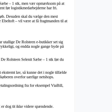
it Sæbe – 1 stk, men vær opmærksom på at
jent før logistikmedarbejderne har fri.
beløb. Desuden skal du vælge den mest
Ebeltoft – vil være at få fragtmanden til at
ar utallige De Rolsteen e-butikker set sig
rtrykkeligt, og endda nogle gange byde på
på De Rolsteen Selenit Sæbe – 1 stk før du
t ekstremt lav, så kunne det i nogle tilfælde
å køberen overfor uærlige netshops.
etalingsordning fra for eksempel ViaBill,
 er dog tit ikke videre spændende.