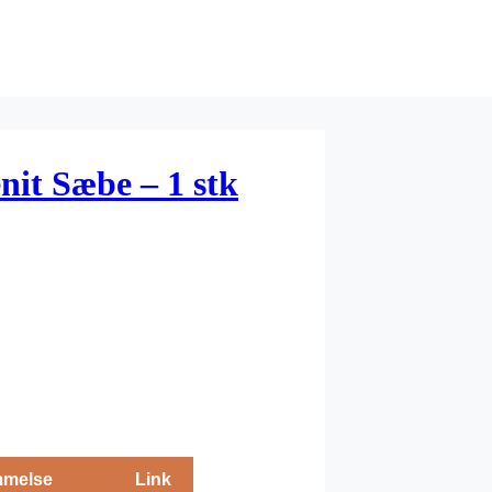
nit Sæbe – 1 stk
melse
Link