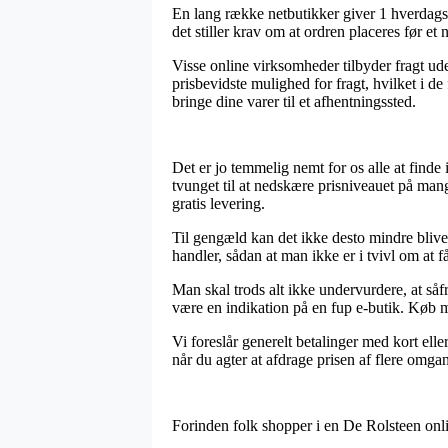
En lang række netbutikker giver 1 hverdag
det stiller krav om at ordren placeres før et 
Visse online virksomheder tilbyder fragt ud
prisbevidste mulighed for fragt, hvilket i de
bringe dine varer til et afhentningssted.
Det er jo temmelig nemt for os alle at finde 
tvunget til at nedskære prisniveauet på man
gratis levering.
Til gengæld kan det ikke desto mindre blive 
handler, sådan at man ikke er i tvivl om at f
Man skal trods alt ikke undervurdere, at såfr
være en indikation på en fup e-butik. Køb me
Vi foreslår generelt betalinger med kort ell
når du agter at afdrage prisen af flere omga
Forinden folk shopper i en De Rolsteen onli