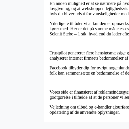
En anden mulighed er at se nærmere på hvor
lovgivning, og at webshoppen lejlighedsvis
hvis du bliver udsat for vanskeligheder med
Yderligere tilråder vi at kunden er opmærks
kører med. Her er det på samme måde essese
Selenit Sæbe – 1 stk, hvad end du leder efter
Trustpilot genererer flere hensigtsmæssige g
analyserer internet firmaets bedømmelser af
Facebook tilbyder dig for øvrigt nogenlunde 
folk kan sammensætte en bedømmelse af deres
Vores side er finansieret af reklameindtægte
godtgørelse i tilfælde af at de personer vi s
Vejledning om tilbud og e-handler ajourføres
opdatering af de anvendte oplysninger.