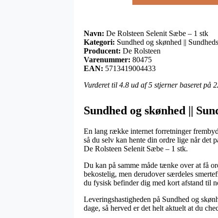
Navn:
De Rolsteen Selenit Sæbe – 1 stk
Kategori:
Sundhed og skønhed || Sundheds
Producent:
De Rolsteen
Varenummer:
80475
EAN:
5713419004433
Vurderet til
4.8
ud af 5 stjerner baseret på
2
Sundhed og skønhed || Sun
En lang række internet forretninger frembyde
så du selv kan hente din ordre lige når det
De Rolsteen Selenit Sæbe – 1 stk.
Du kan på samme måde tænke over at få ordre
bekostelig, men derudover særdeles smertefri
du fysisk befinder dig med kort afstand til n
Leveringshastigheden på Sundhed og skønhed
dage, så herved er det helt aktuelt at du c