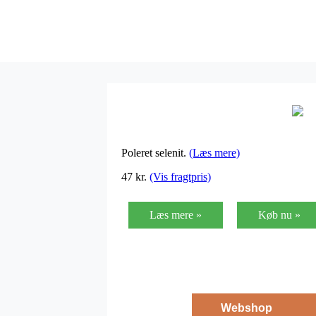
Poleret selenit.
(Læs mere)
47
kr.
(Vis fragtpris)
Læs mere »
Køb nu »
Webshop