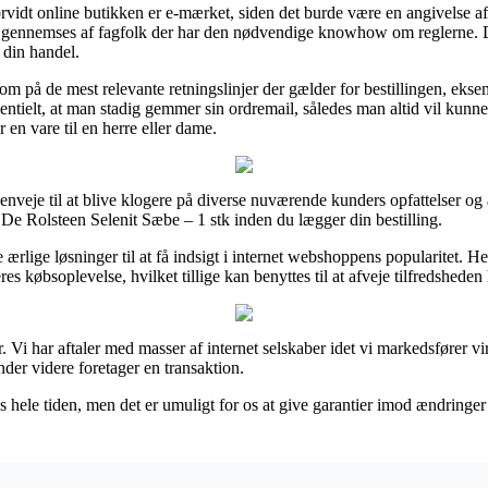
vidt online butikken er e-mærket, siden det burde være en angivelse a
 gennemses af fagfolk der har den nødvendige knowhow om reglerne. De
 din handel.
om på de mest relevante retningslinjer der gælder for bestillingen, eks
ntielt, at man stadig gemmer sin ordremail, således man altid vil kunn
 en vare til en herre eller dame.
enveje til at blive klogere på diverse nuværende kunders opfattelser og a
 De Rolsteen Selenit Sæbe – 1 stk inden du lægger din bestilling.
ærlige løsninger til at få indsigt i internet webshoppens popularitet. He
 købsoplevelse, hvilket tillige kan benyttes til at afveje tilfredsheden
r. Vi har aftaler med masser af internet selskaber idet vi markedsfører 
ender videre foretager en transaktion.
 hele tiden, men det er umuligt for os at give garantier imod ændringer d