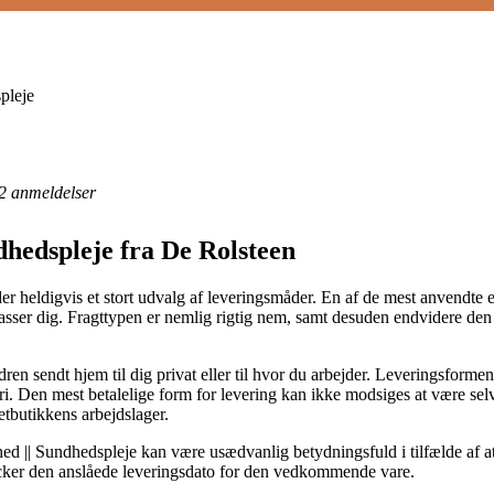
pleje
2
anmeldelser
dhedspleje fra De Rolsteen
r heldigvis et stort udvalg af leveringsmåder. En af de mest anvendte er
 passer dig. Fragttypen er nemlig rigtig nem, samt desuden endvidere den
n sendt hjem til dig privat eller til hvor du arbejder. Leveringsforme
. Den mest betalelige form for levering kan ikke modsiges at være selv 
etbutikkens arbejdslager.
 || Sundhedspleje kan være usædvanlig betydningsfuld i tilfælde af at
hecker den anslåede leveringsdato for den vedkommende vare.