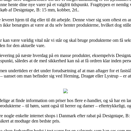
unne hente dine nye varer på et valgfrit tidspunkt. Fragttypen er nemlig v
d køb af Designtape, B: 15 mm, kobber, 2rl..
everet hjem til dig eller til dit arbejde. Denne viser sig som oftest en 
n ikke benægtes at være at du selv henter produkterne, hvilket dog stille
r kan være vældig vital når vi står og skal bruge produkterne om få sek
en for den aktuelle vare.
til levering på næste hverdag på en masse produkter, eksempelvis Designt
tidspunkt, således at de med sikkerhed kan nå at få ordren klar inden perso
g, men undertiden er det under forudsætning af at man aftager for et fast
 uanset om man befinder sig ved Herning, Dragør eller Lystrup – er at få
ødelige at finde information om priser hos flere e-handler, og så har e
odukterne – til børn, samt også til herrer og damer – eftertrykkeligt, o
re nogle enkelte internet shops i Danmark efter rabat på Designtape, B:
sikret at modtage den bedste pris.
e-shop forhandler bedst i test varer for en salgspris som kan ses som mys