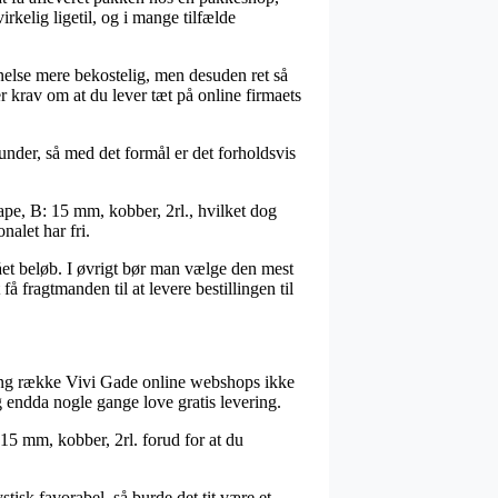
irkelig ligetil, og i mange tilfælde
anelse mere bekostelig, men desuden ret så
r krav om at du lever tæt på online firmaets
under, så med det formål er det forholdsvis
ape, B: 15 mm, kobber, 2rl., hvilket dog
nalet har fri.
slået beløb. I øvrigt bør man vælge den mest
 fragtmanden til at levere bestillingen til
n lang række Vivi Gade online webshops ikke
g endda nogle gange love gratis levering.
 15 mm, kobber, 2rl. forud for at du
tisk favorabel, så burde det tit være et