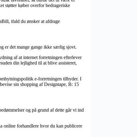
ket støtter køber overfor bedrageriske
Bill, ifald du ønsker at afdrage
dog er det mange gange ikke særlig sjovt.
ing af at internet forretningen efterlever
en din lejlighed til at blive assisteret,
ombytningspolitik e-forretningen tilbyder. I
an bevise sin shopping af Designtape, B: 15
bedømmelser og på grund af dette går vi ind
da online forhandlere hvor du kan publicere