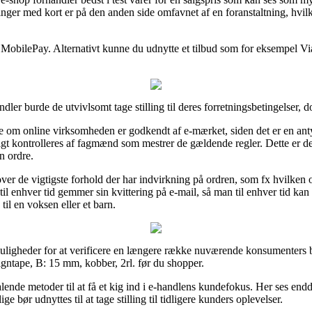
linger med kort er på den anden side omfavnet af en foranstaltning, hvil
 MobilePay. Alternativt kunne du udnytte et tilbud som for eksempel Via
er burde de utvivlsomt tage stilling til deres forretningsbetingelser, 
om online virksomheden er godkendt af e-mærket, siden det er en antydn
 kontrolleres af fagmænd som mestrer de gældende regler. Dette er desud
n ordre.
 over de vigtigste forhold der har indvirkning på ordren, som fx hvilken 
an til enhver tid gemmer sin kvittering på e-mail, så man til enhver tid k
il en voksen eller et barn.
uligheder for at verificere en længere række nuværende konsumenters 
igntape, B: 15 mm, kobber, 2rl. før du shopper.
ende metoder til at få et kig ind i e-handlens kundefokus. Her ses end
ge bør udnyttes til at tage stilling til tidligere kunders oplevelser.