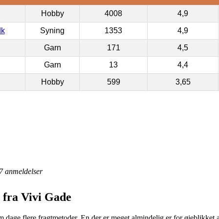
Hobby
4008
4,9
dk
Syning
1353
4,9
Garn
171
4,5
Garn
13
4,4
Hobby
599
3,65
7
anmeldelser
 fra Vivi Gade
dage flere fragtmetoder. En der er meget almindelig er for øjeblikket 