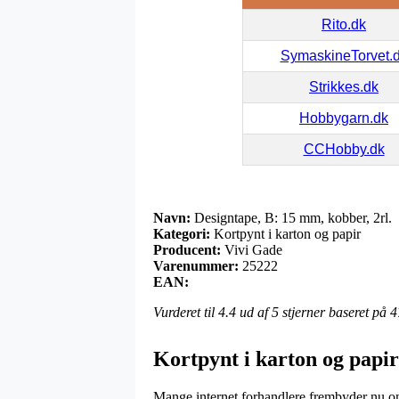
Rito.dk
SymaskineTorvet.
Strikkes.dk
Hobbygarn.dk
CCHobby.dk
Navn:
Designtape, B: 15 mm, kobber, 2rl.
Kategori:
Kortpynt i karton og papir
Producent:
Vivi Gade
Varenummer:
25222
EAN:
Vurderet til
4.4
ud af 5 stjerner baseret på
4
Kortpynt i karton og papir
Mange internet forhandlere frembyder nu om 