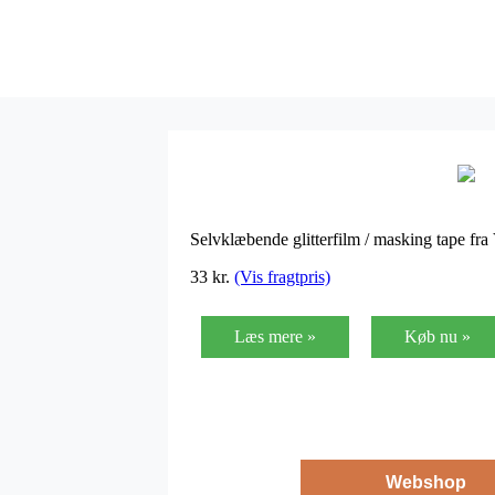
Selvklæbende glitterfilm / masking tape fr
33
kr.
(Vis fragtpris)
Læs mere »
Køb nu »
Webshop