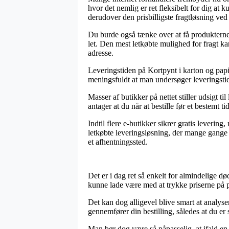
hvor det nemlig er ret fleksibelt for dig at k
derudover den prisbilligste fragtløsning ve
Du burde også tænke over at få produkterne l
let. Den mest letkøbte mulighed for fragt ka
adresse.
Leveringstiden på Kortpynt i karton og papi
meningsfuldt at man undersøger leveringstid
Masser af butikker på nettet stiller udsigt 
antager at du når at bestille før et bestemt 
Indtil flere e-butikker sikrer gratis leverin
letkøbte leveringsløsning, der mange gange –
et afhentningssted.
Det er i dag ret så enkelt for almindelige d
kunne lade være med at trykke priserne på pr
Det kan dog alligevel blive smart at analyse
gennemfører din bestilling, således at du er 
Man bør dog være så påpasselig, at ifald en 