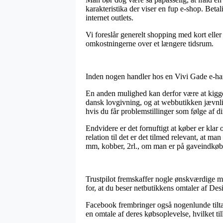
karakteristika der viser en fup e-shop. Beta
internet outlets.
Vi foreslår generelt shopping med kort eller
omkostningerne over et længere tidsrum.
Inden nogen handler hos en Vivi Gade e-handl
En anden mulighed kan derfor være at kigge 
dansk lovgivning, og at webbutikken jævnligt
hvis du får problemstillinger som følge af di
Endvidere er det fornuftigt at køber er klar
relation til det er det tilmed relevant, at m
mm, kobber, 2rl., om man er på gaveindkøb t
Trustpilot fremskaffer nogle ønskværdige m
for, at du beser netbutikkens omtaler af Des
Facebook frembringer også nogenlunde tiltal
en omtale af deres købsoplevelse, hvilket tilli