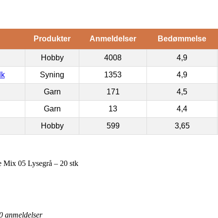
Produkter
Anmeldelser
Bedømmelse
Hobby
4008
4,9
dk
Syning
1353
4,9
Garn
171
4,5
Garn
13
4,4
Hobby
599
3,65
 Mix 05 Lysegrå – 20 stk
0
anmeldelser