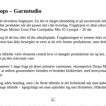
ops – Garnstudio
d alverdens fragttyper. En der er meget almindelig er på nuværende tids
bte produkter når det passer ind i din hverdag. Fragttypen er altså yders
 Drops Merino Extra Fine Garnpakke Mix 05 Lysegrå – 20 stk.
g til dit hus eller til din arbejdsplads. Fragtløsningen er somme tider 
rsion kan ikke benægtes at være at du selv henter produkterne, men det
 tilfælde være ekstremt central hvis vi mangler produkterne nu og her, o
t på den relevante vare.
anterer 1 dags fragt på deres primære varenumre, eksempelvis Drops 
 at ordren gennemføres forinden et besluttet klokkeslæt, med hensynstage
ri.
ing uden betaling, men i de fleste tilfælde er det forbeholdt når man kø
mange tilfælde – ligegyldigt om man opholder sig nær Holstebro, Hillerød 