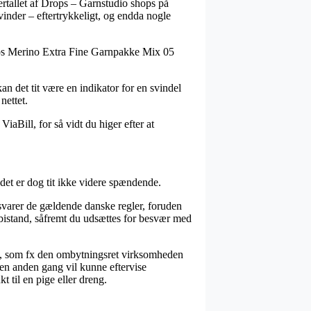
lertallet af Drops – Garnstudio shops på
kvinder – eftertrykkeligt, og endda nogle
Drops Merino Extra Fine Garnpakke Mix 05
an det tit være en indikator for en svindel
nettet.
iaBill, for så vidt du higer efter at
det er dog tit ikke videre spændende.
rsvarer de gældende danske regler, foruden
 bistand, såfremt du udsættes for besvær med
en, som fx den ombytningsret virksomheden
n en anden gang vil kunne eftervise
 til en pige eller dreng.