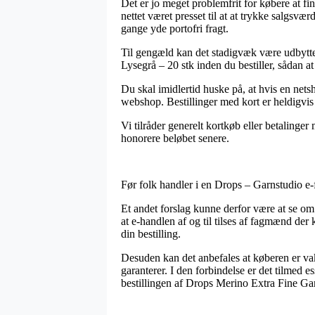
Det er jo meget problemfrit for købere at fi
nettet været presset til at at trykke salgsv
gange yde portofri fragt.
Til gengæld kan det stadigvæk være udbytter
Lysegrå – 20 stk inden du bestiller, sådan at
Du skal imidlertid huske på, at hvis en netsh
webshop. Bestillinger med kort er heldigvis 
Vi tilråder generelt kortkøb eller betalinger
honorere beløbet senere.
Før folk handler i en Drops – Garnstudio e-
Et andet forslag kunne derfor være at se om
at e-handlen af og til tilses af fagmænd de
din bestilling.
Desuden kan det anbefales at køberen er v
garanterer. I den forbindelse er det tilmed 
bestillingen af Drops Merino Extra Fine Garn