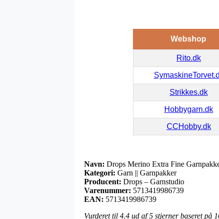
Webshop
Rito.dk
SymaskineTorvet.
Strikkes.dk
Hobbygarn.dk
CCHobby.dk
Navn:
Drops Merino Extra Fine Garnpakke
Kategori:
Garn || Garnpakker
Producent:
Drops – Garnstudio
Varenummer:
5713419986739
EAN:
5713419986739
Vurderet til
4.4
ud af 5 stjerner baseret på
1