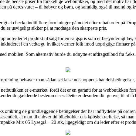
nde de bedste priser fra forskellige webbutikker, og med det motiv har f
ærdien på deres varer – til babyer og børn, og samtidig også til mænd og 
igt at checke indtil flere forretninger på nettet efter rabatkoder på 
 du er usvigeligt sikker på at modtage den skarpeste pris.
op udbyder et produkt til salg for en salgspris som er besynderligt lav, k
inkluderet i en vedtægt, hvilket værner folk imod uoprigtige firmaer på 
 med mobilen. Som alternativ burde du udnytte et afdragstilbud fra f.eks. V
forretning behøver man sådan set læse netshoppens handelsbetingelser, 
 netbutikken er e-mærket, fordi det er en garanti for at webbutikken fo
r kender de gældende bestemmelser. Dette er desuden din genvej til at få
aks omkring de grundlæggende betingelser der har indflydelse på ordr
essesentielt, at man til enhver tid bibeholder ens købsbekræftelse, så ma
pakke Mix 05 Lysegrå – 20 stk, ligegyldigt om du leder efter et produkt