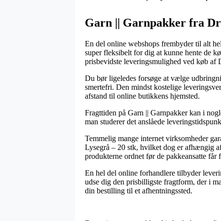
Garn || Garnpakker fra Dr
En del online webshops frembyder til alt hel
super fleksibelt for dig at kunne hente de kø
prisbevidste leveringsmulighed ved køb af
Du bør ligeledes forsøge at vælge udbringnin
smertefri. Den mindst kostelige leveringsve
afstand til online butikkens hjemsted.
Fragttiden på Garn || Garnpakker kan i nogle
man studerer det anslåede leveringstidspunk
Temmelig mange internet virksomheder gar
Lysegrå – 20 stk, hvilket dog er afhængig af
produkterne ordnet før de pakkeansatte får f
En hel del online forhandlere tilbyder lever
udse dig den prisbilligste fragtform, der i 
din bestilling til et afhentningssted.