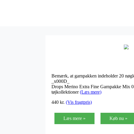
Bemærk, at garnpakken indeholder 20 nøgl
_x000D_
Drops Merino Extra Fine Garnpakke Mix 05 
tøjkollektioner
(Læs mere)
440
kr.
(Vis fragtpris)
Læs mere »
Køb nu »