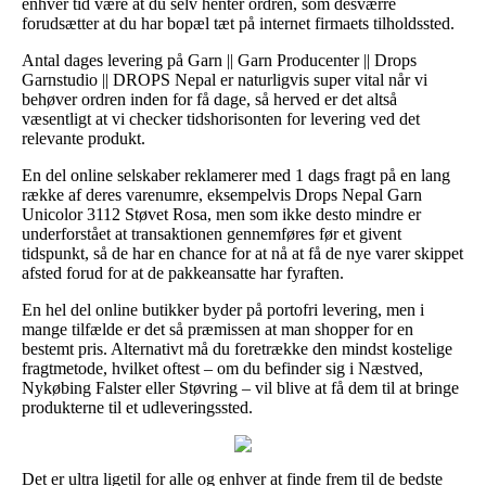
enhver tid være at du selv henter ordren, som desværre
forudsætter at du har bopæl tæt på internet firmaets tilholdssted.
Antal dages levering på Garn || Garn Producenter || Drops
Garnstudio || DROPS Nepal er naturligvis super vital når vi
behøver ordren inden for få dage, så herved er det altså
væsentligt at vi checker tidshorisonten for levering ved det
relevante produkt.
En del online selskaber reklamerer med 1 dags fragt på en lang
række af deres varenumre, eksempelvis Drops Nepal Garn
Unicolor 3112 Støvet Rosa, men som ikke desto mindre er
underforstået at transaktionen gennemføres før et givent
tidspunkt, så de har en chance for at nå at få de nye varer skippet
afsted forud for at de pakkeansatte har fyraften.
En hel del online butikker byder på portofri levering, men i
mange tilfælde er det så præmissen at man shopper for en
bestemt pris. Alternativt må du foretrække den mindst kostelige
fragtmetode, hvilket oftest – om du befinder sig i Næstved,
Nykøbing Falster eller Støvring – vil blive at få dem til at bringe
produkterne til et udleveringssted.
Det er ultra ligetil for alle og enhver at finde frem til de bedste