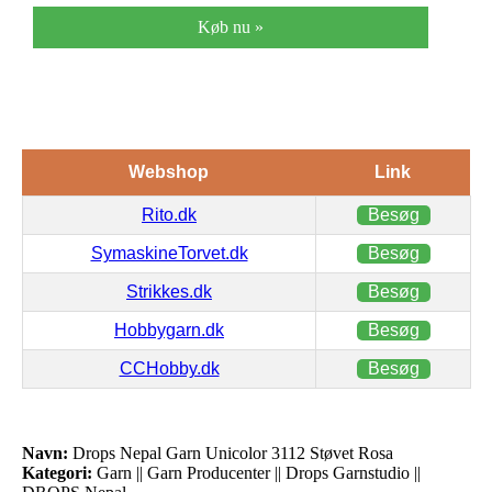
Køb nu »
Webshop
Link
Rito.dk
Besøg
SymaskineTorvet.dk
Besøg
Strikkes.dk
Besøg
Hobbygarn.dk
Besøg
CCHobby.dk
Besøg
Navn:
Drops Nepal Garn Unicolor 3112 Støvet Rosa
Kategori:
Garn || Garn Producenter || Drops Garnstudio ||