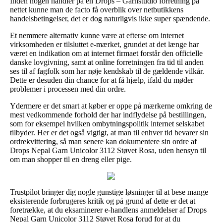
Inden nogen handler på en Drops – Garnstudio forretning på
nettet kunne man de facto få overblik over netbutikkens
handelsbetingelser, det er dog naturligvis ikke super spændende.
Et nemmere alternativ kunne være at efterse om internet
virksomheden er tilsluttet e-mærket, grundet at det længe har
været en indikation om at internet firmaet forstår den officielle
danske lovgivning, samt at online forretningen fra tid til anden
ses til af fagfolk som har nøje kendskab til de gældende vilkår.
Dette er desuden din chance for at få hjælp, ifald du møder
problemer i processen med din ordre.
Ydermere er det smart at køber er oppe på mærkerne omkring de
mest vedkommende forhold der har indflydelse på bestillingen,
som for eksempel hvilken ombytningspolitik internet selskabet
tilbyder. Her er det også vigtigt, at man til enhver tid bevarer sin
ordrekvittering, så man senere kan dokumentere sin ordre af
Drops Nepal Garn Unicolor 3112 Støvet Rosa, uden hensyn til
om man shopper til en dreng eller pige.
Trustpilot bringer dig nogle gunstige løsninger til at bese mange
eksisterende forbrugeres kritik og på grund af dette er det at
foretrække, at du eksaminerer e-handlens anmeldelser af Drops
Nepal Garn Unicolor 3112 Støvet Rosa forud for at du