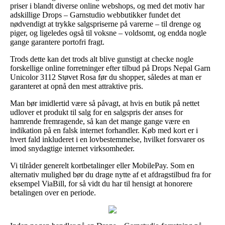
priser i blandt diverse online webshops, og med det motiv har
adskillige Drops – Garnstudio webbutikker fundet det
nødvendigt at trykke salgspriserne på varerne – til drenge og
piger, og ligeledes også til voksne – voldsomt, og endda nogle
gange garantere portofri fragt.
Trods dette kan det trods alt blive gunstigt at checke nogle
forskellige online forretninger efter tilbud på Drops Nepal Garn
Unicolor 3112 Støvet Rosa før du shopper, således at man er
garanteret at opnå den mest attraktive pris.
Man bør imidlertid være så påvagt, at hvis en butik på nettet
udlover et produkt til salg for en salgspris der anses for
hamrende fremragende, så kan det mange gange være en
indikation på en falsk internet forhandler. Køb med kort er i
hvert fald inkluderet i en lovbestemmelse, hvilket forsvarer os
imod snydagtige internet virksomheder.
Vi tilråder generelt kortbetalinger eller MobilePay. Som en
alternativ mulighed bør du drage nytte af et afdragstilbud fra for
eksempel ViaBill, for så vidt du har til hensigt at honorere
betalingen over en periode.