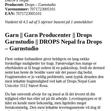
DROPS Nepal
Producent:
Drops – Garnstudio
Varenummer:
7071723005101
EAN:
7071723005101
Vurderet til
4.5
ud af 5 stjerner baseret på
1
anmeldelser
Garn || Garn Producenter || Drops
Garnstudio || DROPS Nepal fra Drops
– Garnstudio
Flere online forhandlere giver heldigvis en lang række
forskellige muligheder for fragt. Førstevalget hos mange er
efterhånden at få bragt ordren til en pakkeshop, fordi du dermed
nemt kan hente de bestilte varer når det passer dig bedst.
Fragtmetoden er jo vældig problemfri, samt typisk desuden den
mest letkøbte fragtmulighed ved køb af Drops Nepal Garn
Unicolor 3112 Støvet Rosa.
Du bør omvendt afveje for og imod at få det leveret til din
lejlighed eller hus eller ud på dit arbejde. Leveringstypen er til
tider en kende mere bekostelig, men ligeledes meget
fremkommelig. Den mest letkøbte leveringsmetode vil dog til