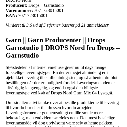
DROPS Nord
Producent:
Drops – Garnstudio
Varenummer:
7071723015001
EAN:
7071723015001
Vurderet til
3.6
ud af 5 stjerner baseret på
21
anmeldelser
Garn || Garn Producenter || Drops
Garnstudio || DROPS Nord fra Drops –
Garnstudio
Størstedelen af internet varehuse giver nu til dags mange
forskellige leveringstyper. En der er meget almindelig er i
øjeblikket levering til et afhentningssted, og så afhenter du blot
bestillingen når der er mulighed for det. Leveringsmetoden er
altså rigtig let gængelig, og endda også den billigste
leveringstype ved køb af Drops Nord Garn Mix 04 Lysegrå.
Du bør alternativt tænke over at bestille produkterne til levering
til hvor du bor eller til adressen hvor du arbejder.
Leveringsformen er gennemsnitligt en lille smule mere
bekostelig, men endvidere særdeles nem. Den mest betalelige
leveringsmåde vil dog utvivlsomt være selv at hente pakken,