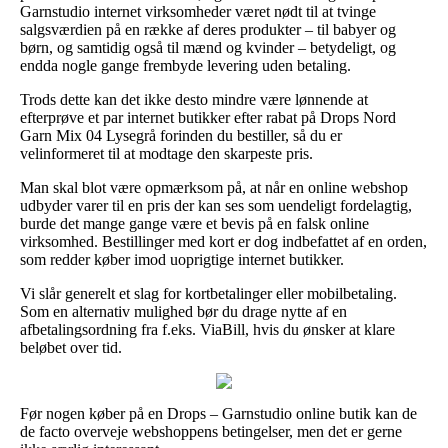
Garnstudio internet virksomheder været nødt til at tvinge
salgsværdien på en række af deres produkter – til babyer og
børn, og samtidig også til mænd og kvinder – betydeligt, og
endda nogle gange frembyde levering uden betaling.
Trods dette kan det ikke desto mindre være lønnende at
efterprøve et par internet butikker efter rabat på Drops Nord
Garn Mix 04 Lysegrå forinden du bestiller, så du er
velinformeret til at modtage den skarpeste pris.
Man skal blot være opmærksom på, at når en online webshop
udbyder varer til en pris der kan ses som uendeligt fordelagtig,
burde det mange gange være et bevis på en falsk online
virksomhed. Bestillinger med kort er dog indbefattet af en orden,
som redder køber imod uoprigtige internet butikker.
Vi slår generelt et slag for kortbetalinger eller mobilbetaling.
Som en alternativ mulighed bør du drage nytte af en
afbetalingsordning fra f.eks. ViaBill, hvis du ønsker at klare
beløbet over tid.
Før nogen køber på en Drops – Garnstudio online butik kan de
de facto overveje webshoppens betingelser, men det er gerne