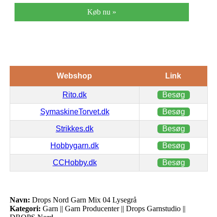
Køb nu »
Webshop
Link
Rito.dk
Besøg
SymaskineTorvet.dk
Besøg
Strikkes.dk
Besøg
Hobbygarn.dk
Besøg
CCHobby.dk
Besøg
Navn:
Drops Nord Garn Mix 04 Lysegrå
Kategori:
Garn || Garn Producenter || Drops Garnstudio ||