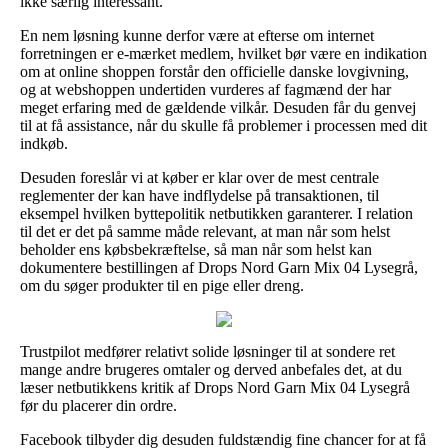
ikke særlig interessant.
En nem løsning kunne derfor være at efterse om internet
forretningen er e-mærket medlem, hvilket bør være en indikation
om at online shoppen forstår den officielle danske lovgivning,
og at webshoppen undertiden vurderes af fagmænd der har
meget erfaring med de gældende vilkår. Desuden får du genvej
til at få assistance, når du skulle få problemer i processen med dit
indkøb.
Desuden foreslår vi at køber er klar over de mest centrale
reglementer der kan have indflydelse på transaktionen, til
eksempel hvilken byttepolitik netbutikken garanterer. I relation
til det er det på samme måde relevant, at man når som helst
beholder ens købsbekræftelse, så man når som helst kan
dokumentere bestillingen af Drops Nord Garn Mix 04 Lysegrå,
om du søger produkter til en pige eller dreng.
Trustpilot medfører relativt solide løsninger til at sondere ret
mange andre brugeres omtaler og derved anbefales det, at du
læser netbutikkens kritik af Drops Nord Garn Mix 04 Lysegrå
før du placerer din ordre.
Facebook tilbyder dig desuden fuldstændig fine chancer for at få