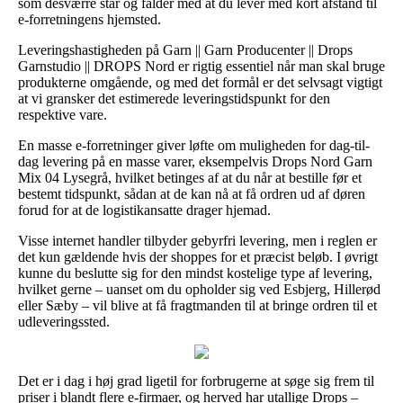
som desværre står og falder med at du lever med kort afstand til
e-forretningens hjemsted.
Leveringshastigheden på Garn || Garn Producenter || Drops
Garnstudio || DROPS Nord er rigtig essentiel når man skal bruge
produkterne omgående, og med det formål er det selvsagt vigtigt
at vi gransker det estimerede leveringstidspunkt for den
respektive vare.
En masse e-forretninger giver løfte om muligheden for dag-til-
dag levering på en masse varer, eksempelvis Drops Nord Garn
Mix 04 Lysegrå, hvilket betinges af at du når at bestille før et
bestemt tidspunkt, sådan at de kan nå at få ordren ud af døren
forud for at de logistikansatte drager hjemad.
Visse internet handler tilbyder gebyrfri levering, men i reglen er
det kun gældende hvis der shoppes for et præcist beløb. I øvrigt
kunne du beslutte sig for den mindst kostelige type af levering,
hvilket gerne – uanset om du opholder sig ved Esbjerg, Hillerød
eller Sæby – vil blive at få fragtmanden til at bringe ordren til et
udleveringssted.
Det er i dag i høj grad ligetil for forbrugerne at søge sig frem til
priser i blandt flere e-firmaer, og herved har utallige Drops –