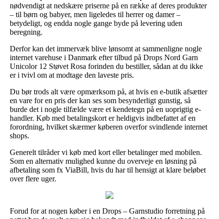
nødvendigt at nedskære priserne på en række af deres produkter
– til børn og babyer, men ligeledes til herrer og damer –
betydeligt, og endda nogle gange byde på levering uden
beregning.
Derfor kan det immervæk blive lønsomt at sammenligne nogle
internet varehuse i Danmark efter tilbud på Drops Nord Garn
Unicolor 12 Støvet Rosa forinden du bestiller, sådan at du ikke
er i tvivl om at modtage den laveste pris.
Du bør trods alt være opmærksom på, at hvis en e-butik afsætter
en vare for en pris der kan ses som besynderligt gunstig, så
burde det i nogle tilfælde være et kendetegn på en uoprigtig e-
handler. Køb med betalingskort er heldigvis indbefattet af en
forordning, hvilket skærmer køberen overfor svindlende internet
shops.
Generelt tilråder vi køb med kort eller betalinger med mobilen.
Som en alternativ mulighed kunne du overveje en løsning på
afbetaling som fx ViaBill, hvis du har til hensigt at klare beløbet
over flere uger.
Forud for at nogen køber i en Drops – Garnstudio forretning på