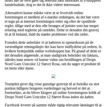
nettet bør de reelt gøre sig bekendt med indholdet af e-shoppens
handelsaftale, dog er det tit ikke videre interessant.
Alternativet kunne måske være at se hvorvidt online
forretningen er medlem af e-mærke ordningen, da det bør være
et tegn på at internet forretningen retter sig efter de opstillede
regler, tillige med at den ofte besøges af jurister som har meget
erfaring med reglerne på området. Dette er desuden din genvej
til at få bistand, ifald du møder problemer ved din ordre.
Foruden dette anbefaler vi at køberen er opmærksom på de
væsentligste retningslinjer der kan have indflydelse på ordren, fx
hvilken byttepolitik online webshoppen har. På grund af dette er
det desuden afgørende, at man stadigvæk beholder sin faktura,
således man senere vil kunne vidne om bestillingen af Drops
Nord Garn Unicolor 12 Støvet Rosa, om du søger et produkt til
en herre eller dame.
Trustpilot giver dig visse gunstige genveje til at fortolke en stor
portion tidligere brugeres vurderinger og herved er det at
foretrække, at du bliver klogere på online forretningens kritik af
Drops Nord Garn Unicolor 12 Støvet Rosa inden du køber.
Facebook leverer på samme måde rigtig relevante løsninger til at