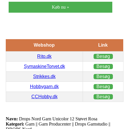
Køb nu »
Webshop
Link
Rito.dk
Besøg
SymaskineTorvet.dk
Besøg
Strikkes.dk
Besøg
Hobbygarn.dk
Besøg
CCHobby.dk
Besøg
Navn:
Drops Nord Garn Unicolor 12 Støvet Rosa
Kategori:
Garn || Garn Producenter || Drops Garnstudio ||