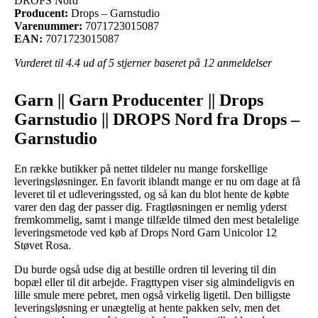
DROPS Nord
Producent:
Drops – Garnstudio
Varenummer:
7071723015087
EAN:
7071723015087
Vurderet til
4.4
ud af 5 stjerner baseret på
12
anmeldelser
Garn || Garn Producenter || Drops
Garnstudio || DROPS Nord fra Drops –
Garnstudio
En række butikker på nettet tildeler nu mange forskellige
leveringsløsninger. En favorit iblandt mange er nu om dage at få
leveret til et udleveringssted, og så kan du blot hente de købte
varer den dag der passer dig. Fragtløsningen er nemlig yderst
fremkommelig, samt i mange tilfælde tilmed den mest betalelige
leveringsmetode ved køb af Drops Nord Garn Unicolor 12
Støvet Rosa.
Du burde også udse dig at bestille ordren til levering til din
bopæl eller til dit arbejde. Fragttypen viser sig almindeligvis en
lille smule mere pebret, men også virkelig ligetil. Den billigste
leveringsløsning er unægtelig at hente pakken selv, men det