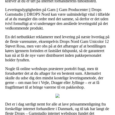
kræver at du er tæt på internet forhandlerens tilholdssted.
Leveringsdygtigheden på Garn || Garn Producenter || Drops
Garnstudio || DROPS Nord kan være ualmindeligt vital i tilfælde
af at du mangler din ordre med det samme, så derfor er det uden
tvivl fornuftigt at vi undersøger den anslåede leveringstid på det
vedkommende produkt.
En del netbutikker reklamerer med levering på næste hverdag på
de fleste varenumre, eksempelvis Drops Nord Garn Unicolor 12
Støvet Rosa, men vær obs på at det afhænger af at bestillingen
køres igennem forinden et fastslået tidspunkt, så de garanteret
kan nå at få de nye varer distribueret inden pakkepersonalet
holder fyraften.
Nogle få online webshops præsterer portofri fragt, men tit
forudsætter det at du aftager for en bestemt sum. Alternativt
skulle du udse dig den mindst kostelige leveringsmetode, der
gerne – om man bor i Vejle, Dragør eller Jyllinge – er at få
fragtfirmaet til at bringe varerne til en pakkeshop.
Det er i dag særligt nemt for alle at lave prissammenligning fra
forskellige internet forhandlere i Danmark, og til tak har langt de
fleste Drops – Garnstudio internet webshops fundet det