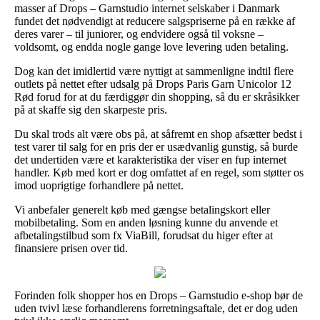
masser af Drops – Garnstudio internet selskaber i Danmark
fundet det nødvendigt at reducere salgspriserne på en række af
deres varer – til juniorer, og endvidere også til voksne –
voldsomt, og endda nogle gange love levering uden betaling.
Dog kan det imidlertid være nyttigt at sammenligne indtil flere
outlets på nettet efter udsalg på Drops Paris Garn Unicolor 12
Rød forud for at du færdiggør din shopping, så du er skråsikker
på at skaffe sig den skarpeste pris.
Du skal trods alt være obs på, at såfremt en shop afsætter bedst i
test varer til salg for en pris der er usædvanlig gunstig, så burde
det undertiden være et karakteristika der viser en fup internet
handler. Køb med kort er dog omfattet af en regel, som støtter os
imod uoprigtige forhandlere på nettet.
Vi anbefaler generelt køb med gængse betalingskort eller
mobilbetaling. Som en anden løsning kunne du anvende et
afbetalingstilbud som fx ViaBill, forudsat du higer efter at
finansiere prisen over tid.
Forinden folk shopper hos en Drops – Garnstudio e-shop bør de
uden tvivl læse forhandlerens forretningsaftale, det er dog uden