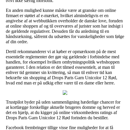
tvivl ikke særlig morsomt.
En anden mulighed kunne måske være at granske om online
firmaet er støttet af e-mærket, hvilket almindeligvis er en
angivelse af at webbutikken overholder de danske love, foruden
at online shoppen af og til overværes af jurister som har indsigt i
de gældende regulativer. Desuden får du anledning til en
håndsrækning, såfremt du udsættes for vanskeligheder som følge
af din ordre.
Dertil rekommanderer vi at køber er opmærksom på de mest
essentielle reglementer der gør sig gældende i forbindelse med
handlen, for eksempel hvilken ombytningspolitik webshoppen
garanterer. I den relation er det tilmed essesentielt, at man til
enhver tid gemmer sin kvittering, så man til enhver tid kan
bekræfte sin shopping af Drops Paris Garn Unicolor 12 Rød,
hvad end man er på udkig efter varer til en dame eller herre.
Trustpilot byder på uden sammenligning hæderlige chancer for
at kortlægge forskellige aktuelle brugeres domme og herved er
det en hjælp, at du kigger på online virksomhedens ratings af
Drops Paris Garn Unicolor 12 Rød forinden du bestiller.
Facebook frembringer tillige visse fine muligheder for at få