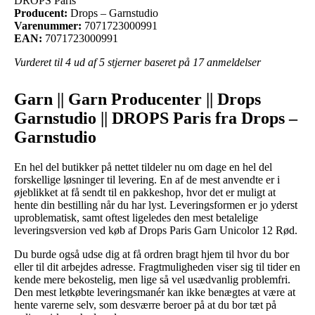
DROPS Paris
Producent:
Drops – Garnstudio
Varenummer:
7071723000991
EAN:
7071723000991
Vurderet til
4
ud af 5 stjerner baseret på
17
anmeldelser
Garn || Garn Producenter || Drops
Garnstudio || DROPS Paris fra Drops –
Garnstudio
En hel del butikker på nettet tildeler nu om dage en hel del
forskellige løsninger til levering. En af de mest anvendte er i
øjeblikket at få sendt til en pakkeshop, hvor det er muligt at
hente din bestilling når du har lyst. Leveringsformen er jo yderst
uproblematisk, samt oftest ligeledes den mest betalelige
leveringsversion ved køb af Drops Paris Garn Unicolor 12 Rød.
Du burde også udse dig at få ordren bragt hjem til hvor du bor
eller til dit arbejdes adresse. Fragtmuligheden viser sig til tider en
kende mere bekostelig, men lige så vel usædvanlig problemfri.
Den mest letkøbte leveringsmanér kan ikke benægtes at være at
hente varerne selv, som desværre beroer på at du bor tæt på