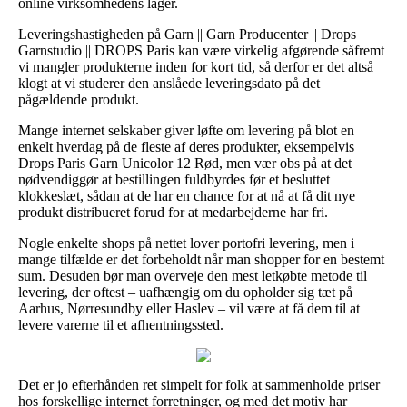
online virksomhedens lager.
Leveringshastigheden på Garn || Garn Producenter || Drops
Garnstudio || DROPS Paris kan være virkelig afgørende såfremt
vi mangler produkterne inden for kort tid, så derfor er det altså
klogt at vi studerer den anslåede leveringsdato på det
pågældende produkt.
Mange internet selskaber giver løfte om levering på blot en
enkelt hverdag på de fleste af deres produkter, eksempelvis
Drops Paris Garn Unicolor 12 Rød, men vær obs på at det
nødvendiggør at bestillingen fuldbyrdes før et besluttet
klokkeslæt, sådan at de har en chance for at nå at få dit nye
produkt distribueret forud for at medarbejderne har fri.
Nogle enkelte shops på nettet lover portofri levering, men i
mange tilfælde er det forbeholdt når man shopper for en bestemt
sum. Desuden bør man overveje den mest letkøbte metode til
levering, der oftest – uafhængig om du opholder sig tæt på
Aarhus, Nørresundby eller Haslev – vil være at få dem til at
levere varerne til et afhentningssted.
Det er jo efterhånden ret simpelt for folk at sammenholde priser
hos forskellige internet forretninger, og med det motiv har