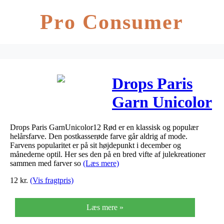
Pro Consumer
Drops Paris
Garn Unicolor
12 Rød
Drops Paris GarnUnicolor12 Rød er en klassisk og populær
helårsfarve. Den postkasserøde farve går aldrig af mode.
Farvens popularitet er på sit højdepunkt i december og
månederne optil. Her ses den på en bred vifte af julekreationer
sammen med farver so
(Læs mere)
12
kr.
(Vis fragtpris)
Læs mere »