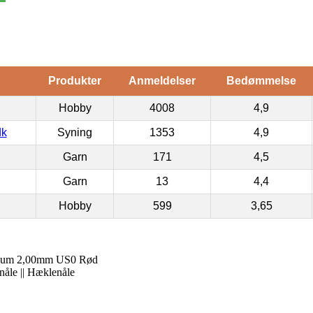
Produkter
Anmeldelser
Bedømmelse
Hobby
4008
4,9
dk
Syning
1353
4,9
Garn
171
4,5
Garn
13
4,4
Hobby
599
3,65
nium 2,00mm US0 Rød
enåle || Hæklenåle