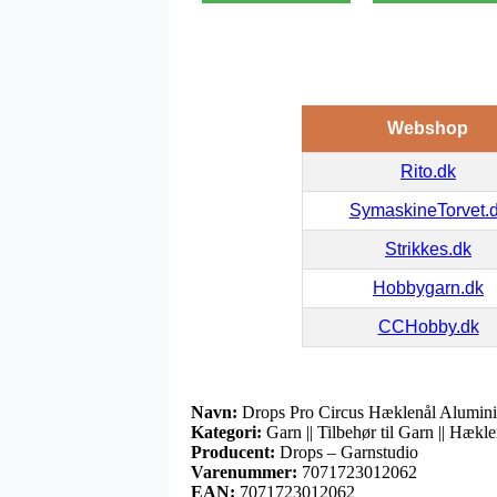
Webshop
Rito.dk
SymaskineTorvet.
Strikkes.dk
Hobbygarn.dk
CCHobby.dk
Navn:
Drops Pro Circus Hæklenål Alumi
Kategori:
Garn || Tilbehør til Garn || Hækl
Producent:
Drops – Garnstudio
Varenummer:
7071723012062
EAN:
7071723012062