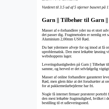
Vurderet til
3.5
ud af 5 stjerner baseret på
1
Garn || Tilbehør til Garn 
Masser af e-forhandlere yder nu et stort udv
det passer dig. Fragtmetoden er nemlig ret 
Aluminium 2,00mm US0 Rød.
Du bør ydermere afveje for og imod at få ord
uproblematisk. Den mest letkøbte løsning vi
webshoppens lager.
Leveringshastigheden på Garn || Tilbehør t
samme, og herved er det selvfølgelig vigtigt
Masser af online forhandlere garanterer l
Rød, men glem ikke at det forudsætter at ord
for at pakkemedarbejderne har fri.
Nogle få internet firmaer præsterer portofri
den mest letkøbte fragtmulighed, hvilket i de
bestilling til et udleveringssted.