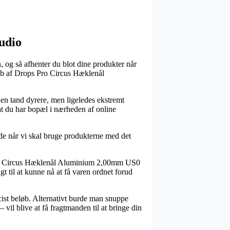
tudio
, og så afhenter du blot dine produkter når
køb af Drops Pro Circus Hæklenål
t en tand dyrere, men ligeledes ekstremt
at du har bopæl i nærheden af online
de når vi skal bruge produkterne med det
 Pro Circus Hæklenål Aluminium 2,00mm US0
t til at kunne nå at få varen ordnet forud
æcist beløb. Alternativt burde man snuppe
 vil blive at få fragtmanden til at bringe din