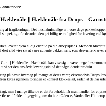
7
anmeldelser
|| Hæklenåle || Hæklenåle fra Drops – Garns
alg af fragtløsninger. Det mest almindelige er i vore dage pakkeshoppen
så simpel, og ofte desuden den prisbilligste mulighed for levering ved 
ren leveret hjem til dig eller ud på din arbejdsplads. Metoden bliver ti
l dog altid vise sig at være at hente pakken selv, som desværre kræver 
il Garn || Hæklenåle || Hæklenåle kan vise sig at være meget bestemmen
 at vi ser den anslåede leveringstid på det pågældende produkt.
evering på næste hverdag på mange af deres varer, eksempelvis Drops
ren køres igennem forinden et konkret klokkeslæt, sådan at de har udsig
 fragt, men i mange tilfælde er det forbeholdt når man handler for et pr
 fleste tilfælde – ligegyldigt om du bor i Odense, Varde eller Hinnerup –