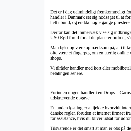
Det er i dag ualmindeligt fremkommeligt for
handler i Danmark set sig nødsaget til at f
helt i bund, og endda nogle gange præstere 
Derfor kan det immervæk vise sig indbring
US0 Rød forud for at du placerer ordren, såle
Man bør dog være opmærksom på, at i tilfælde
ofte være et fingerpeg om en uærlig online w
shops.
Vi tilråder handler med kort eller mobilbeta
betalingen senere.
Forinden nogen handler i en Drops – Garnstu
tidskrævende opgave.
En anden løsning er at tjekke hvorvidt intern
danske regler, foruden at internet firmaet 
for assistance, hvis du bliver udsat for udf
Tilsvarende er det smart at man er obs på d