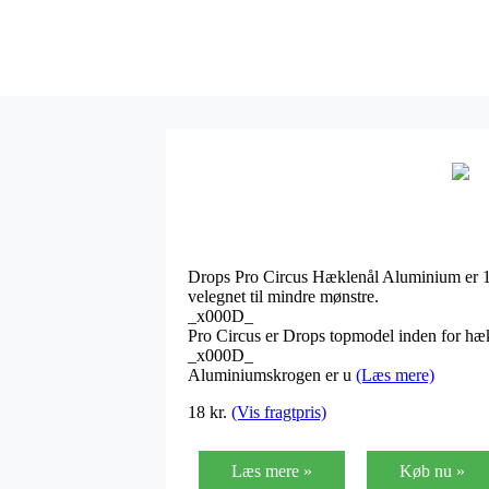
Drops Pro Circus Hæklenål Aluminium er 13
velegnet til mindre mønstre.
_x000D_
Pro Circus er Drops topmodel inden for hæk
_x000D_
Aluminiumskrogen er u
(Læs mere)
18
kr.
(Vis fragtpris)
Læs mere »
Køb nu »