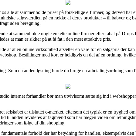
 os alle at sammenholde priser på forskellige e-firmaer, og derved har 
ormindske salgsværdien på en række af deres produkter – til babyer og b
fragt uden beregning.
ende at sammenholde nogle enkelte online firmaer efter rabat på Dro
des at man er sikker på at få fat i den mest attraktive pris.
 af at en online virksomhed afsætter en vare for en salgspris der kan v
ebshop. Bestillinger med kort er heldigvis en del af en ordning, hvilke
ling. Som en anden løsning burde du bruge en afbetalingsordning som f.ek
dio internet forhandler bør man utvivlsomt sætte sig ind i webshoppens 
et selskabet er tilsluttet e-mærket, eftersom det typisk er en tryghed om
fra tid til anden revideres af fagmænd som har megen viden om retningsl
ordringer som følge af din shopping.
e fundamentale forhold der har betydning for handlen, eksempelvis den