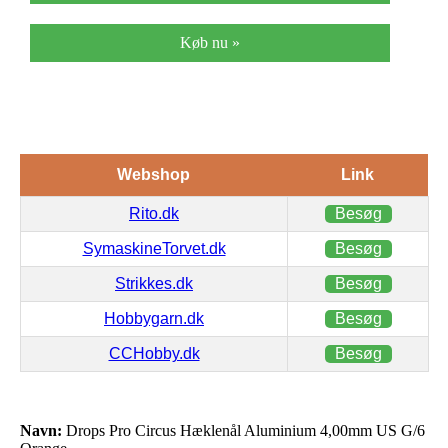
Køb nu »
Webshop
Link
Rito.dk
Besøg
SymaskineTorvet.dk
Besøg
Strikkes.dk
Besøg
Hobbygarn.dk
Besøg
CCHobby.dk
Besøg
Navn:
Drops Pro Circus Hæklenål Aluminium 4,00mm US G/6