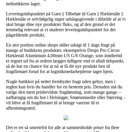
netbutikkens lager.
Leveringstidspunktet på Garn || Tilbehør til Garn || Hæklenåle ||
Hæklenåle er selvfølgelig super udslagsgivende i tilfælde af at vi
skal bruge dine nye produkter fluks, og af den grund er det
temmelig relevant at vi studerer leveringstidspunktet for det
pågældende produkt.
En stor portion online shops stiller udsigt til 1 dags fragt på
mange af butikkens produkter, eksempelvis Drops Pro Circus
Hæklenål Aluminium 4,00mm US G/6 Orange, som imidlertid
er regnet ud fra at ordren lægges tidligere end et aftalt tidspunkt,
så de har en chance for at nå at få dit nye produkt hen til
fragtfirmaet forud for at logistikmedarbejderne tager hjem.
Nogle butikker på nettet frembyder fragt uden gebyr, men i
reglen kun hvis du handler for en bestemt pris. Desuden må du
vælge den mest prisbevidste fragtløsning, som mange gange –
uafhængig om du bor i Helsingør, Smørumnedre eller Støvring –
vil blive at få fragtfirmaet til at bringe varerne til et
afhentningssted.
Det er ret så smertefrit for alle at sammenholde priser fra flere