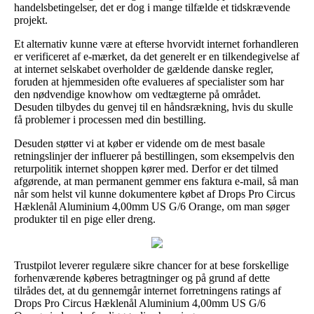
handelsbetingelser, det er dog i mange tilfælde et tidskrævende
projekt.
Et alternativ kunne være at efterse hvorvidt internet forhandleren
er verificeret af e-mærket, da det generelt er en tilkendegivelse af
at internet selskabet overholder de gældende danske regler,
foruden at hjemmesiden ofte evalueres af specialister som har
den nødvendige knowhow om vedtægterne på området.
Desuden tilbydes du genvej til en håndsrækning, hvis du skulle
få problemer i processen med din bestilling.
Desuden støtter vi at køber er vidende om de mest basale
retningslinjer der influerer på bestillingen, som eksempelvis den
returpolitik internet shoppen kører med. Derfor er det tilmed
afgørende, at man permanent gemmer ens faktura e-mail, så man
når som helst vil kunne dokumentere købet af Drops Pro Circus
Hæklenål Aluminium 4,00mm US G/6 Orange, om man søger
produkter til en pige eller dreng.
Trustpilot leverer regulære sikre chancer for at bese forskellige
forhenværende køberes betragtninger og på grund af dette
tilrådes det, at du gennemgår internet forretningens ratings af
Drops Pro Circus Hæklenål Aluminium 4,00mm US G/6