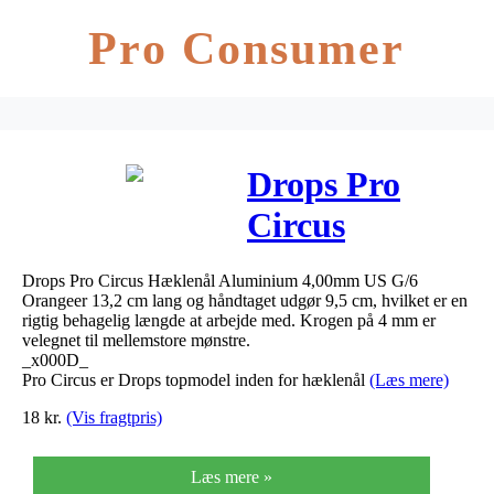
Pro Consumer
Drops Pro
Circus
Hæklenål
Drops Pro Circus Hæklenål Aluminium 4,00mm US G/6
Aluminium
Orangeer 13,2 cm lang og håndtaget udgør 9,5 cm, hvilket er en
rigtig behagelig længde at arbejde med. Krogen på 4 mm er
4,00mm US
velegnet til mellemstore mønstre.
_x000D_
G/6 Orange
Pro Circus er Drops topmodel inden for hæklenål
(Læs mere)
18
kr.
(Vis fragtpris)
Læs mere »