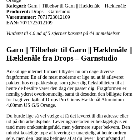
Orange
Kategori:
Garn || Tilbehør til Garn || Hæklenåle || Hæklenåle
Producent:
Drops – Garnstudio
Varenummer:
7071723012109
EAN:
7071723012109
Vurderet til
4.6
ud af 5 stjerner baseret på
44
anmeldelser
Garn || Tilbehør til Garn || Hæklenåle ||
Hæklenåle fra Drops – Garnstudio
Adskillige internet firmaer tilbyder nu om dage diverse
fragtformer. En af de mest moderne er lige nu at få afleveret
pakken hos en pakkeshop, som giver dig fleksibiliteten til at
hente de bestilte varer den dag der passer dig. Fragtformen er
nemlig yderst overkommelig, samt tit desuden den billigste form
for fragt ved køb af Drops Pro Circus Hæklenål Aluminium
4,00mm US G/6 Orange.
Du burde lige så vel vælge at få det leveret til din adresse eller
ud på din arbejdsplads. Leveringsmetoden er beklageligvis en
tand mere omkostningsfuld, men ydermere super bekvem. Den
mindst kostelige type af levering er unægtelig at hente ordren
selv, men den løsning betinges af at du lever i kort afstand af