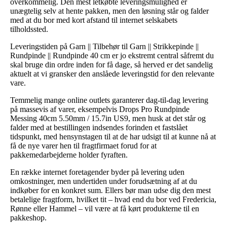
overkommelig. Den mest letkøbte leveringsmulighed er
unægtelig selv at hente pakken, men den løsning står og falder
med at du bor med kort afstand til internet selskabets
tilholdssted.
Leveringstiden på Garn || Tilbehør til Garn || Strikkepinde ||
Rundpinde || Rundpinde 40 cm er jo ekstremt central såfremt du
skal bruge din ordre inden for få dage, så herved er det sandelig
aktuelt at vi gransker den anslåede leveringstid for den relevante
vare.
Temmelig mange online outlets garanterer dag-til-dag levering
på massevis af varer, eksempelvis Drops Pro Rundpinde
Messing 40cm 5.50mm / 15.7in US9, men husk at det står og
falder med at bestillingen indsendes forinden et fastslået
tidspunkt, med hensynstagen til at de har udsigt til at kunne nå at
få de nye varer hen til fragtfirmaet forud for at
pakkemedarbejderne holder fyraften.
En række internet foretagender byder på levering uden
omkostninger, men undertiden under forudsætning af at du
indkøber for en konkret sum. Ellers bør man udse dig den mest
betalelige fragtform, hvilket tit – hvad end du bor ved Fredericia,
Rønne eller Hammel – vil være at få kørt produkterne til en
pakkeshop.