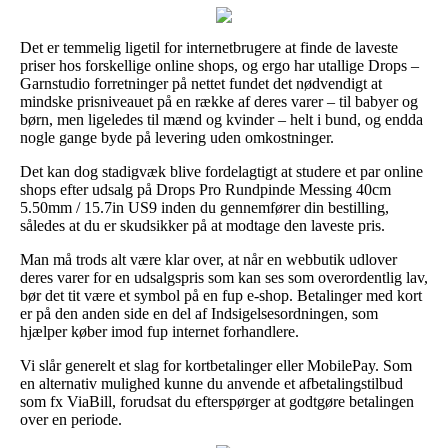
Det er temmelig ligetil for internetbrugere at finde de laveste
priser hos forskellige online shops, og ergo har utallige Drops –
Garnstudio forretninger på nettet fundet det nødvendigt at
mindske prisniveauet på en række af deres varer – til babyer og
børn, men ligeledes til mænd og kvinder – helt i bund, og endda
nogle gange byde på levering uden omkostninger.
Det kan dog stadigvæk blive fordelagtigt at studere et par online
shops efter udsalg på Drops Pro Rundpinde Messing 40cm
5.50mm / 15.7in US9 inden du gennemfører din bestilling,
således at du er skudsikker på at modtage den laveste pris.
Man må trods alt være klar over, at når en webbutik udlover
deres varer for en udsalgspris som kan ses som overordentlig lav,
bør det tit være et symbol på en fup e-shop. Betalinger med kort
er på den anden side en del af Indsigelsesordningen, som
hjælper køber imod fup internet forhandlere.
Vi slår generelt et slag for kortbetalinger eller MobilePay. Som
en alternativ mulighed kunne du anvende et afbetalingstilbud
som fx ViaBill, forudsat du efterspørger at godtgøre betalingen
over en periode.