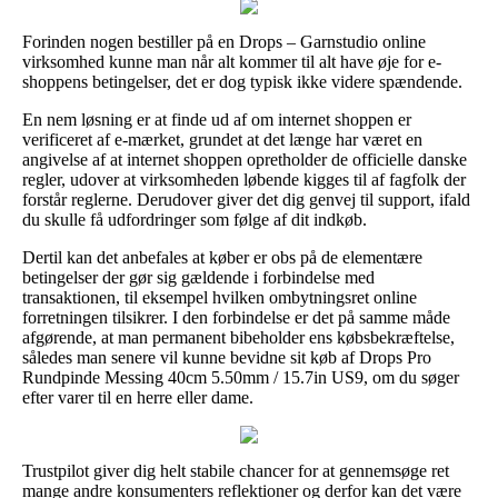
Forinden nogen bestiller på en Drops – Garnstudio online
virksomhed kunne man når alt kommer til alt have øje for e-
shoppens betingelser, det er dog typisk ikke videre spændende.
En nem løsning er at finde ud af om internet shoppen er
verificeret af e-mærket, grundet at det længe har været en
angivelse af at internet shoppen opretholder de officielle danske
regler, udover at virksomheden løbende kigges til af fagfolk der
forstår reglerne. Derudover giver det dig genvej til support, ifald
du skulle få udfordringer som følge af dit indkøb.
Dertil kan det anbefales at køber er obs på de elementære
betingelser der gør sig gældende i forbindelse med
transaktionen, til eksempel hvilken ombytningsret online
forretningen tilsikrer. I den forbindelse er det på samme måde
afgørende, at man permanent bibeholder ens købsbekræftelse,
således man senere vil kunne bevidne sit køb af Drops Pro
Rundpinde Messing 40cm 5.50mm / 15.7in US9, om du søger
efter varer til en herre eller dame.
Trustpilot giver dig helt stabile chancer for at gennemsøge ret
mange andre konsumenters reflektioner og derfor kan det være