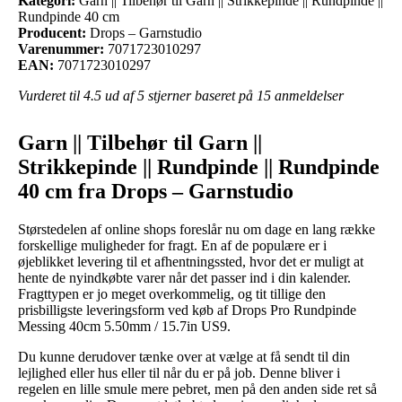
Kategori:
Garn || Tilbehør til Garn || Strikkepinde || Rundpinde ||
Rundpinde 40 cm
Producent:
Drops – Garnstudio
Varenummer:
7071723010297
EAN:
7071723010297
Vurderet til
4.5
ud af 5 stjerner baseret på
15
anmeldelser
Garn || Tilbehør til Garn ||
Strikkepinde || Rundpinde || Rundpinde
40 cm fra Drops – Garnstudio
Størstedelen af online shops foreslår nu om dage en lang række
forskellige muligheder for fragt. En af de populære er i
øjeblikket levering til et afhentningssted, hvor det er muligt at
hente de nyindkøbte varer når det passer ind i din kalender.
Fragttypen er jo meget overkommelig, og tit tillige den
prisbilligste leveringsform ved køb af Drops Pro Rundpinde
Messing 40cm 5.50mm / 15.7in US9.
Du kunne derudover tænke over at vælge at få sendt til din
lejlighed eller hus eller til når du er på job. Denne bliver i
regelen en lille smule mere pebret, men på den anden side ret så