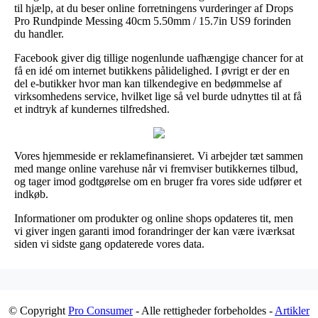
til hjælp, at du beser online forretningens vurderinger af Drops
Pro Rundpinde Messing 40cm 5.50mm / 15.7in US9 forinden
du handler.
Facebook giver dig tillige nogenlunde uafhængige chancer for at
få en idé om internet butikkens pålidelighed. I øvrigt er der en
del e-butikker hvor man kan tilkendegive en bedømmelse af
virksomhedens service, hvilket lige så vel burde udnyttes til at få
et indtryk af kundernes tilfredshed.
Vores hjemmeside er reklamefinansieret. Vi arbejder tæt sammen
med mange online varehuse når vi fremviser butikkernes tilbud,
og tager imod godtgørelse om en bruger fra vores side udfører et
indkøb.
Informationer om produkter og online shops opdateres tit, men
vi giver ingen garanti imod forandringer der kan være iværksat
siden vi sidste gang opdaterede vores data.
© Copyright
Pro Consumer
- Alle rettigheder forbeholdes -
Artikler