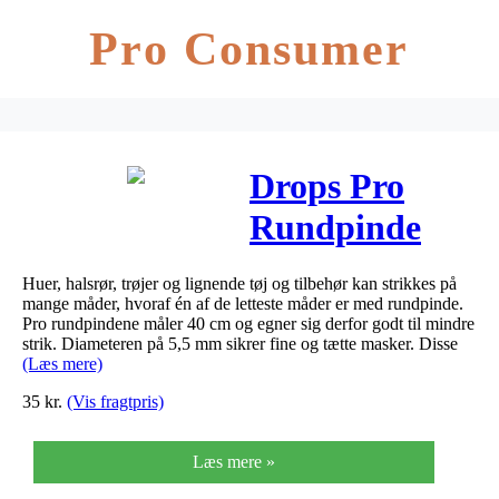
Pro Consumer
Drops Pro
Rundpinde
Messing 40cm
Huer, halsrør, trøjer og lignende tøj og tilbehør kan strikkes på
5.50mm /
mange måder, hvoraf én af de letteste måder er med rundpinde.
Pro rundpindene måler 40 cm og egner sig derfor godt til mindre
15.7in US9
strik. Diameteren på 5,5 mm sikrer fine og tætte masker. Disse
(Læs mere)
35
kr.
(Vis fragtpris)
Læs mere »