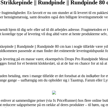
|| Strikkepinde || Rundpinde || Rundpinde 8
e fragtmuligheder. En favorit er nu om stunder at få leveret til en pak
 super hensigtsmæssig, samt desuden også den billigste leveringsmetod
sendt hjem til dig selv eller ud til dit arbejdes adresse. Fragtmetoden e
kostelige type af levering vil dog altid være at hente produkterne selv, h
trikkepinde || Rundpinde || Rundpinde 80 cm kan i nogle tilfælde være y
 fuldkommen passende at man finder det estimerede leveringstidspunkt fo
1 dags levering på en masse varer, eksempelvis Drops Pro Rundpinde M
gges forud for et bestemt klokkeslæt, så at de har en chance for at nå at
 uden betaling, men i mange tilfælde er det forudsat at du indkøber for 
nge gange – uafhængig om du opholder sig i Taastrup, Farum eller Lystr
g enhver at sammenligne priser (via fx PriceRunner) hos flere online buti
at reducere salgspriserne på en række af deres produkter – til børn, og e