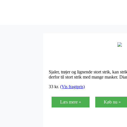
Sjaler, trøjer og lignende stort strik, kan 
derfor til stort strik med mange masker. Di
33
kr.
(Vis fragtpris)
Læs mere »
Køb nu »