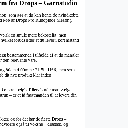
0 cm fra Drops – Garnstudio
keshop, som gør at du kan hente de nyindkøbte
e ved køb af Drops Pro Rundpinde Messing
r typisk en smule mere bekostelig, men
vilket forudsætter at du lever i kort afstand
derst bestemmende i tilfælde af at du mangler
r den relevante vare.
essing 80cm 4.00mm / 31.5in US6, men som
 få dit nye produkt klar inden
et konkret beløb. Ellers burde man vælge
up – er at få fragtmanden til at levere din
kker, og for det har de fleste Drops –
ndvidere også til voksne – drastisk, og