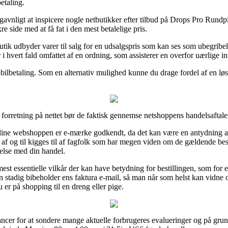
etaling.
e gavnligt at inspicere nogle netbutikker efter tilbud på Drops Pro R
kre side med at få fat i den mest betalelige pris.
ik udbyder varer til salg for en udsalgspris som kan ses som ubegribeli
i hvert fald omfattet af en ordning, som assisterer en overfor uærlige i
obilbetaling. Som en alternativ mulighed kunne du drage fordel af en løs
orretning på nettet bør de faktisk gennemse netshoppens handelsaftale, 
line webshoppen er e-mærke godkendt, da det kan være en antydning af
n af og til kigges til af fagfolk som har megen viden om de gældende bes
delse med din handel.
est essentielle vilkår der kan have betydning for bestillingen, som for e
man stadig bibeholder ens faktura e-mail, så man når som helst kan vidn
 på shopping til en dreng eller pige.
ancer for at sondere mange aktuelle forbrugeres evalueringer og på grund a