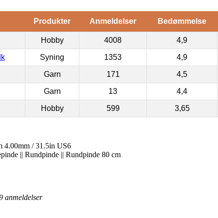
Produkter
Anmeldelser
Bedømmelse
Hobby
4008
4,9
dk
Syning
1353
4,9
Garn
171
4,5
Garn
13
4,4
Hobby
599
3,65
 4.00mm / 31.5in US6
kkepinde || Rundpinde || Rundpinde 80 cm
9
anmeldelser