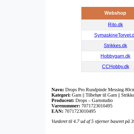
Webshop
Rito.dk
SymaskineTorvet.
Strikkes.dk
Hobbygarn.dk
CCHobby.dk
Navn:
Drops Pro Rundpinde Messing 80cm
Kategori:
Garn || Tilbehør til Garn || Stri
Producent:
Drops – Garnstudio
Varenummer:
7071723010495
EAN:
7071723010495
Vurderet til
4.7
ud af 5 stjerner baseret på
3