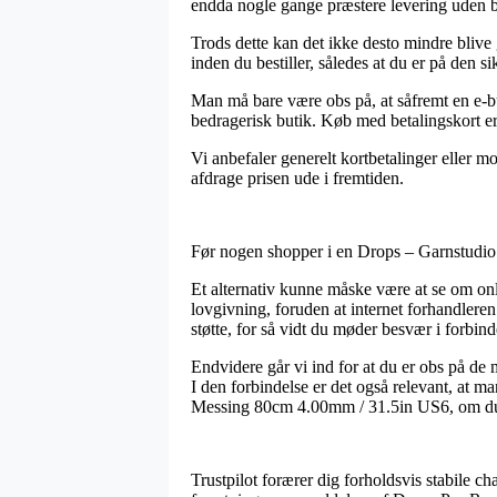
endda nogle gange præstere levering uden b
Trods dette kan det ikke desto mindre bliv
inden du bestiller, således at du er på den si
Man må bare være obs på, at såfremt en e-but
bedragerisk butik. Køb med betalingskort er 
Vi anbefaler generelt kortbetalinger eller m
afdrage prisen ude i fremtiden.
Før nogen shopper i en Drops – Garnstudio f
Et alternativ kunne måske være at se om on
lovgivning, foruden at internet forhandlere
støtte, for så vidt du møder besvær i forbin
Endvidere går vi ind for at du er obs på de m
I den forbindelse er det også relevant, at 
Messing 80cm 4.00mm / 31.5in US6, om du er
Trustpilot forærer dig forholdsvis stabile ch