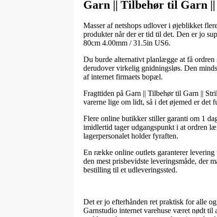
Garn || Tilbehør til Garn 
Masser af netshops udlover i øjeblikket fler
produkter når der er tid til det. Den er jo
80cm 4.00mm / 31.5in US6.
Du burde alternativt planlægge at få ordren 
derudover virkelig gnidningsløs. Den mindst 
af internet firmaets bopæl.
Fragttiden på Garn || Tilbehør til Garn || S
varerne lige om lidt, så i det øjemed er det
Flere online butikker stiller garanti om 
imidlertid tager udgangspunkt i at ordren læ
lagerpersonalet holder fyraften.
En række online outlets garanterer levering
den mest prisbevidste leveringsmåde, der ma
bestilling til et udleveringssted.
Det er jo efterhånden ret praktisk for alle o
Garnstudio internet varehuse været nødt til 