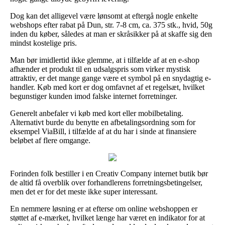
Dog kan det alligevel være lønsomt at eftergå nogle enkelte
webshops efter rabat på Dun, str. 7-8 cm, ca. 375 stk., hvid, 50g
inden du køber, således at man er skråsikker på at skaffe sig den
mindst kostelige pris.
Man bør imidlertid ikke glemme, at i tilfælde af at en e-shop
afhænder et produkt til en udsalgspris som virker mystisk
attraktiv, er det mange gange være et symbol på en snydagtig e-
handler. Køb med kort er dog omfavnet af et regelsæt, hvilket
begunstiger kunden imod falske internet forretninger.
Generelt anbefaler vi køb med kort eller mobilbetaling.
Alternativt burde du benytte en afbetalingsordning som for
eksempel ViaBill, i tilfælde af at du har i sinde at finansiere
beløbet af flere omgange.
Forinden folk bestiller i en Creativ Company internet butik bør
de altid få overblik over forhandlerens forretningsbetingelser,
men det er for det meste ikke super interessant.
En nemmere løsning er at efterse om online webshoppen er
støttet af e-mærket, hvilket længe har været en indikator for at