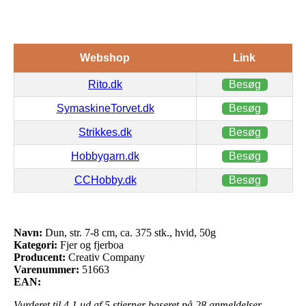
Webshop
Link
Rito.dk
Besøg
SymaskineTorvet.dk
Besøg
Strikkes.dk
Besøg
Hobbygarn.dk
Besøg
CCHobby.dk
Besøg
Navn:
Dun, str. 7-8 cm, ca. 375 stk., hvid, 50g
Kategori:
Fjer og fjerboa
Producent:
Creativ Company
Varenummer:
51663
EAN:
Vurderet til
4.1
ud af 5 stjerner baseret på
28
anmeldelser