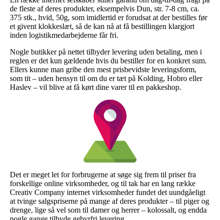
de fleste af deres produkter, eksempelvis Dun, str. 7-8 cm, ca.
375 stk., hvid, 50g, som imidlertid er forudsat at der bestilles før
et givent klokkeslæt, så de kan nå at få bestillingen klargjort
inden logistikmedarbejderne får fri.
Nogle butikker på nettet tilbyder levering uden betaling, men i
reglen er det kun gældende hvis du bestiller for en konkret sum.
Ellers kunne man gribe den mest prisbevidste leveringsform,
som tit – uden hensyn til om du er tæt på Kolding, Hobro eller
Haslev – vil blive at få kørt dine varer til en pakkeshop.
Det er meget let for forbrugerne at søge sig frem til priser fra
forskellige online virksomheder, og til tak har en lang række
Creativ Company internet virksomheder fundet det uundgåeligt
at tvinge salgspriserne på mange af deres produkter – til piger og
drenge, lige så vel som til damer og herrer – kolossalt, og endda
nogle gange tilbyde gebyrfri levering.