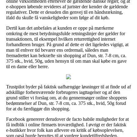
online virksomheden efterlever de gældende danske regler, og at
e-shoppen løbende revideres af jurister der kender de gældende
regulativer. Dette er desuden din genvej til en håndsrækning,
ifald du skulle få vanskeligheder som følge af dit køb.
Dertil kan det anbefales at kunden er oppe på mærkerne
omkring de mest betydningsfulde retningslinjer der gælder for
transaktionen, til eksempel hvilken returrettighed internet
forhandleren bruger. På grund af dette er det ligeledes vigtigt, at
man til enhver tid bevarer ens ordremail, således man
fremadrettet kan bekræfte sin shopping af Dun, str. 7-8 cm, ca.
375 stk., hvid, 50g, uden hensyn til om man skal købe en gave
til en dame eller herre.
Trustpilot byder på faktisk uafhængige løsninger til at finde ud af
adskillige forhenværende forbrugeres iagttagelser og af den
grund stiller vi forslag om, at du gennemsøger online shoppens
bedømmelser af Dun, str. 7-8 cm, ca. 375 stk., hvid, 50g forud
for at du færdiggør din shopping.
Facebook genererer derudover de facto habile muligheder for at
få indblik i online firmaets troværdighed. I øvrigt er der faktisk
e-butikker hvor folk kan aflevere en kritik af købsoplevelsen,
som også burde benyttes til at vurdere kundetilfredsheden.