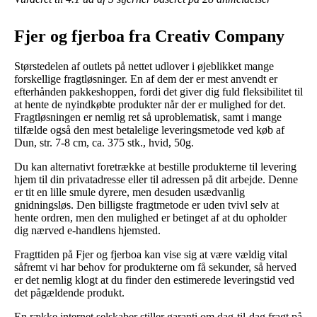
Fjer og fjerboa fra Creativ Company
Størstedelen af outlets på nettet udlover i øjeblikket mange
forskellige fragtløsninger. En af dem der er mest anvendt er
efterhånden pakkeshoppen, fordi det giver dig fuld fleksibilitet til
at hente de nyindkøbte produkter når der er mulighed for det.
Fragtløsningen er nemlig ret så uproblematisk, samt i mange
tilfælde også den mest betalelige leveringsmetode ved køb af
Dun, str. 7-8 cm, ca. 375 stk., hvid, 50g.
Du kan alternativt foretrække at bestille produkterne til levering
hjem til din privatadresse eller til adressen på dit arbejde. Denne
er tit en lille smule dyrere, men desuden usædvanlig
gnidningsløs. Den billigste fragtmetode er uden tvivl selv at
hente ordren, men den mulighed er betinget af at du opholder
dig nærved e-handlens hjemsted.
Fragttiden på Fjer og fjerboa kan vise sig at være vældig vital
såfremt vi har behov for produkterne om få sekunder, så herved
er det nemlig klogt at du finder den estimerede leveringstid ved
det pågældende produkt.
En række internet selskaber stiller garanti om dag-til-dag fragt på