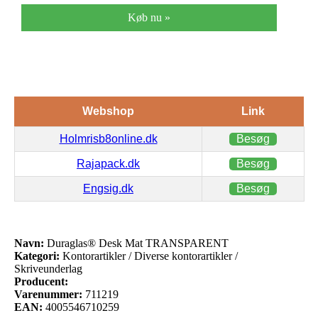
Køb nu »
Webshop
Link
Holmrisb8online.dk
Besøg
Rajapack.dk
Besøg
Engsig.dk
Besøg
Navn:
Duraglas® Desk Mat TRANSPARENT
Kategori:
Kontorartikler / Diverse kontorartikler /
Skriveunderlag
Producent:
Varenummer:
711219
EAN:
4005546710259