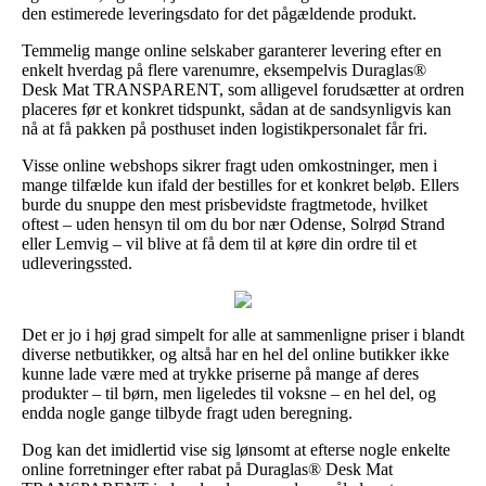
den estimerede leveringsdato for det pågældende produkt.
Temmelig mange online selskaber garanterer levering efter en
enkelt hverdag på flere varenumre, eksempelvis Duraglas®
Desk Mat TRANSPARENT, som alligevel forudsætter at ordren
placeres før et konkret tidspunkt, sådan at de sandsynligvis kan
nå at få pakken på posthuset inden logistikpersonalet får fri.
Visse online webshops sikrer fragt uden omkostninger, men i
mange tilfælde kun ifald der bestilles for et konkret beløb. Ellers
burde du snuppe den mest prisbevidste fragtmetode, hvilket
oftest – uden hensyn til om du bor nær Odense, Solrød Strand
eller Lemvig – vil blive at få dem til at køre din ordre til et
udleveringssted.
Det er jo i høj grad simpelt for alle at sammenligne priser i blandt
diverse netbutikker, og altså har en hel del online butikker ikke
kunne lade være med at trykke priserne på mange af deres
produkter – til børn, men ligeledes til voksne – en hel del, og
endda nogle gange tilbyde fragt uden beregning.
Dog kan det imidlertid vise sig lønsomt at efterse nogle enkelte
online forretninger efter rabat på Duraglas® Desk Mat