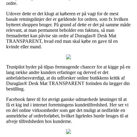
ordre.
Udover dette er det klogt at køberen er på vagt for de mest
basale retningslinjer der er gældende for ordren, som fx hvilken
bytteret shoppen bruger. På grund af dette er det på samme måde
relevant, at man permanent beholder ens faktura, så man
fremadrettet kan påvise sin ordre af Duraglas® Desk Mat
TRANSPARENT, hvad end man skal købe en gave til en
kvinde eller mand.
Trustpilot byder på tilpas fremragende chancer for at kigge på en
lang række andre kunders erfaringer og derved er det
anbefalelsesværdigt, at du udforsker online butikkens kritik af
Duraglas® Desk Mat TRANSPARENT forinden du lægger din
bestilling.
Facebook fører til for øvrigt ganske udmærkede løsninger til at
få et kig ind i internet forretningens kundetilfredshed. Her ser vi
en del online virksomheder som gør det muligt at nedfælde en
anmeldelse af ordreforløbet, hvilket ligeledes burde bruges til at
afveje tilfredsheden hos kunderne.