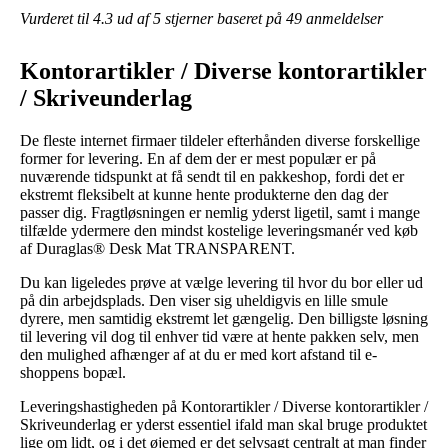
Vurderet til
4.3
ud af 5 stjerner baseret på
49
anmeldelser
Kontorartikler / Diverse kontorartikler
/ Skriveunderlag
De fleste internet firmaer tildeler efterhånden diverse forskellige
former for levering. En af dem der er mest populær er på
nuværende tidspunkt at få sendt til en pakkeshop, fordi det er
ekstremt fleksibelt at kunne hente produkterne den dag der
passer dig. Fragtløsningen er nemlig yderst ligetil, samt i mange
tilfælde ydermere den mindst kostelige leveringsmanér ved køb
af Duraglas® Desk Mat TRANSPARENT.
Du kan ligeledes prøve at vælge levering til hvor du bor eller ud
på din arbejdsplads. Den viser sig uheldigvis en lille smule
dyrere, men samtidig ekstremt let gængelig. Den billigste løsning
til levering vil dog til enhver tid være at hente pakken selv, men
den mulighed afhænger af at du er med kort afstand til e-
shoppens bopæl.
Leveringshastigheden på Kontorartikler / Diverse kontorartikler /
Skriveunderlag er yderst essentiel ifald man skal bruge produktet
lige om lidt, og i det øjemed er det selvsagt centralt at man finder