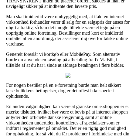
TRANSPARENT inden du placerer ordren, således at man er
usvigeligt sikker på at indhente den laveste pris.
Man skal imidlertid være omhyggelig med, at ifald en internet
virksomhed forhandler varer til salg for en salgspris der anses for
uhørt attraktiv, så kan det i nogle tilfælde være et tegn på en
uoprigtig online forretning. Bestillinger med kort er imidlertid
omfattet af en anordning, der assisterer dig overfor falske online
varehuse.
Generelt foreslår vi kortkøb eller MobilePay. Som alternativ
burde du anvende en løsning på afbetaling fra fx ViaBill, i
tilfælde af at du har i sinde at afdrage betalingen i flere bidder.
Før nogen bestiller på en e-forretning burde man helt sikkert
læse butikkens betingelser, dog er det oftest ikke specielt
ophidsende.
En anden valgmulighed kan være at granske om e-shoppen er e-
mærke tilsluttet, hvilket bør være et bevis på at internet shoppen
adlyder den officielle danske lovgivning, samt at online
virksomheden undertiden kontrolleres af specialister som er
indført i reglementet på området. Det er en rigtig god mulighed
for opbakning, for så vidt du får problemer i forbindelse med din