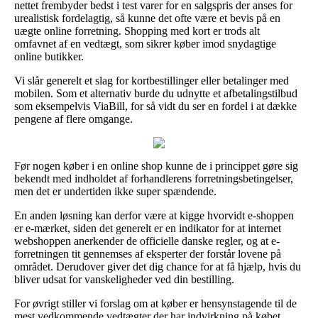
nettet frembyder bedst i test varer for en salgspris der anses for
urealistisk fordelagtig, så kunne det ofte være et bevis på en
uægte online forretning. Shopping med kort er trods alt
omfavnet af en vedtægt, som sikrer køber imod snydagtige
online butikker.
Vi slår generelt et slag for kortbestillinger eller betalinger med
mobilen. Som et alternativ burde du udnytte et afbetalingstilbud
som eksempelvis ViaBill, for så vidt du ser en fordel i at dække
pengene af flere omgange.
Før nogen køber i en online shop kunne de i princippet gøre sig
bekendt med indholdet af forhandlerens forretningsbetingelser,
men det er undertiden ikke super spændende.
En anden løsning kan derfor være at kigge hvorvidt e-shoppen
er e-mærket, siden det generelt er en indikator for at internet
webshoppen anerkender de officielle danske regler, og at e-
forretningen tit gennemses af eksperter der forstår lovene på
området. Derudover giver det dig chance for at få hjælp, hvis du
bliver udsat for vanskeligheder ved din bestilling.
For øvrigt stiller vi forslag om at køber er hensynstagende til de
mest vedkommende vedtægter der har indvirkning på købet,