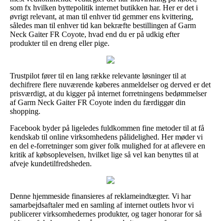
som fx hvilken byttepolitik internet butikken har. Her er det i
øvrigt relevant, at man til enhver tid gemmer ens kvittering,
således man til enhver tid kan bekræfte bestillingen af Garm
Neck Gaiter FR Coyote, hvad end du er på udkig efter
produkter til en dreng eller pige.
Trustpilot fører til en lang række relevante løsninger til at
dechifrere flere nuværende køberes anmeldelser og derved er det
prisværdigt, at du kigger på internet forretningens bedømmelser
af Garm Neck Gaiter FR Coyote inden du færdiggør din
shopping.
Facebook byder på ligeledes fuldkommen fine metoder til at få
kendskab til online virksomhedens pålidelighed. Her møder vi
en del e-forretninger som giver folk mulighed for at aflevere en
kritik af købsoplevelsen, hvilket lige så vel kan benyttes til at
afveje kundetilfredsheden.
Denne hjemmeside finansieres af reklameindtægter. Vi har
samarbejdsaftaler med en samling af internet outlets hvor vi
publicerer virksomhedernes produkter, og tager honorar for så