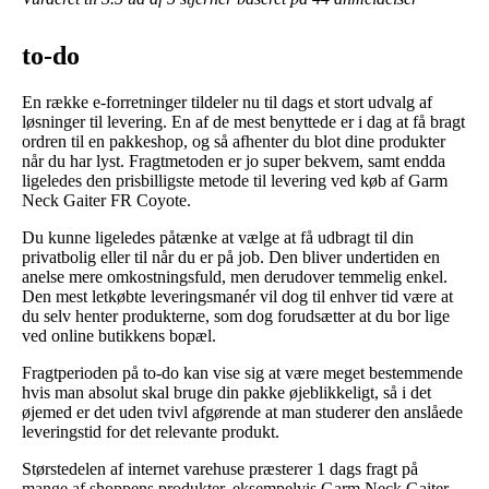
to-do
En række e-forretninger tildeler nu til dags et stort udvalg af
løsninger til levering. En af de mest benyttede er i dag at få bragt
ordren til en pakkeshop, og så afhenter du blot dine produkter
når du har lyst. Fragtmetoden er jo super bekvem, samt endda
ligeledes den prisbilligste metode til levering ved køb af Garm
Neck Gaiter FR Coyote.
Du kunne ligeledes påtænke at vælge at få udbragt til din
privatbolig eller til når du er på job. Den bliver undertiden en
anelse mere omkostningsfuld, men derudover temmelig enkel.
Den mest letkøbte leveringsmanér vil dog til enhver tid være at
du selv henter produkterne, som dog forudsætter at du bor lige
ved online butikkens bopæl.
Fragtperioden på to-do kan vise sig at være meget bestemmende
hvis man absolut skal bruge din pakke øjeblikkeligt, så i det
øjemed er det uden tvivl afgørende at man studerer den anslåede
leveringstid for det relevante produkt.
Størstedelen af internet varehuse præsterer 1 dags fragt på
mange af shoppens produkter, eksempelvis Garm Neck Gaiter