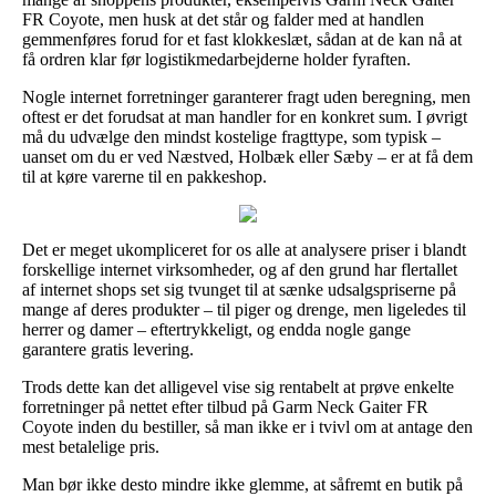
FR Coyote, men husk at det står og falder med at handlen
gemmenføres forud for et fast klokkeslæt, sådan at de kan nå at
få ordren klar før logistikmedarbejderne holder fyraften.
Nogle internet forretninger garanterer fragt uden beregning, men
oftest er det forudsat at man handler for en konkret sum. I øvrigt
må du udvælge den mindst kostelige fragttype, som typisk –
uanset om du er ved Næstved, Holbæk eller Sæby – er at få dem
til at køre varerne til en pakkeshop.
Det er meget ukompliceret for os alle at analysere priser i blandt
forskellige internet virksomheder, og af den grund har flertallet
af internet shops set sig tvunget til at sænke udsalgspriserne på
mange af deres produkter – til piger og drenge, men ligeledes til
herrer og damer – eftertrykkeligt, og endda nogle gange
garantere gratis levering.
Trods dette kan det alligevel vise sig rentabelt at prøve enkelte
forretninger på nettet efter tilbud på Garm Neck Gaiter FR
Coyote inden du bestiller, så man ikke er i tvivl om at antage den
mest betalelige pris.
Man bør ikke desto mindre ikke glemme, at såfremt en butik på