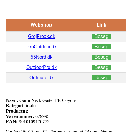
Webshop
Link
GrejFreak.dk
Besøg
ProOutdoor.dk
Besøg
55Nord.dk
Besøg
OutdoorPro.dk
Besøg
Outmore.dk
Besøg
Navn:
Garm Neck Gaiter FR Coyote
Kategori:
to-do
Producent:
Varenummer:
679995
EAN:
9010109170772
Vurderet til
3.5
ud af 5 stjerner baseret på
44
anmeldelser