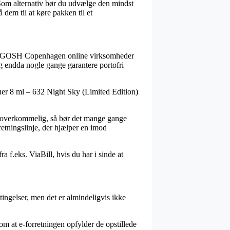
s. Som alternativ bør du udvælge den mindst
 dem til at køre pakken til et
række GOSH Copenhagen online virksomheder
og endda nogle gange garantere portofri
quer 8 ml – 632 Night Sky (Limited Edition)
ligt overkommelig, så bør det mange gange
etningslinje, der hjælper en imod
ra f.eks. ViaBill, hvis du har i sinde at
ingelser, men det er almindeligvis ikke
m at e-forretningen opfylder de opstillede