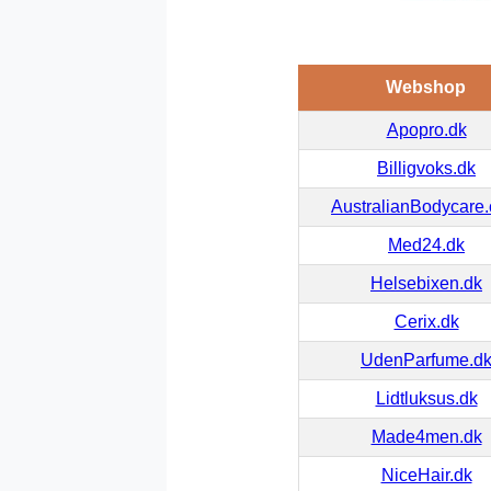
Webshop
Apopro.dk
Billigvoks.dk
AustralianBodycare
Med24.dk
Helsebixen.dk
Cerix.dk
UdenParfume.d
Lidtluksus.dk
Made4men.dk
NiceHair.dk