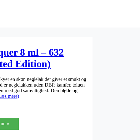
uer 8 ml – 632
ted Edition)
er en skøn neglelak der giver et smukt og
ed er neglelakken uden DBP, kamfer, toluen
en med god samvittighed. Den bløde og
Læs mere)
nu »