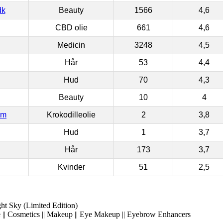
dk
Beauty
1566
4,6
CBD olie
661
4,6
Medicin
3248
4,5
Hår
53
4,4
Hud
70
4,3
Beauty
10
4
om
Krokodilleolie
2
3,8
Hud
1
3,7
Hår
173
3,7
Kvinder
51
2,5
t Sky (Limited Edition)
 || Cosmetics || Makeup || Eye Makeup || Eyebrow Enhancers