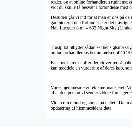
regler, og at online forhandleren rutinemæss
vidt du skulle få besvær i forbindelse med di
Desuden går vi ind for at man er obs på de 
garanterer. I den forbindelse er det i øvri
Nail Lacquer 8 ml – 632 Night Sky (Limited 
Trustpilot tilbyder sådan set hensigtsmæssig
online forhandlerens bedømmelser af GOSH 
Facebook fremskaffer derudover ret så pålid
kan meddele en vurdering af deres køb, som t
Vores hjemmeside er reklamefinansieret. Vi 
af at den person vi sender videre foretager e
Viden om tilbud og shops på nettet i Danmark
opdatering af hjemmesidens data.