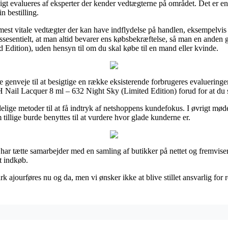
igt evalueres af eksperter der kender vedtægterne på området. Det er en r
n bestilling.
mest vitale vedtægter der kan have indflydelse på handlen, eksempelvis 
gt essesentielt, at man altid bevarer ens købsbekræftelse, så man en an
Edition), uden hensyn til om du skal købe til en mand eller kvinde.
e genveje til at besigtige en række eksisterende forbrugeres evalueringer
Nail Lacquer 8 ml – 632 Night Sky (Limited Edition) forud for at du 
elige metoder til at få indtryk af netshoppens kundefokus. I øvrigt møde
illige burde benyttes til at vurdere hvor glade kunderne er.
har tætte samarbejder med en samling af butikker på nettet og fremviser
t indkøb.
 ajourføres nu og da, men vi ønsker ikke at blive stillet ansvarlig for r