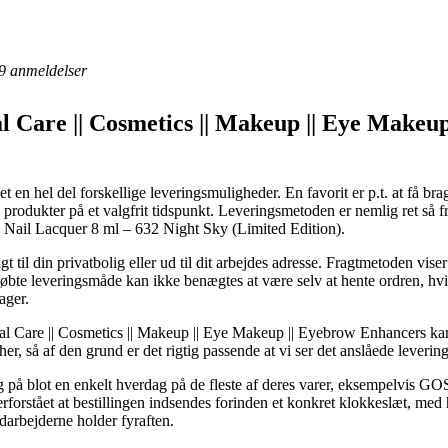
9
anmeldelser
l Care || Cosmetics || Makeup || Eye Makeu
et en hel del forskellige leveringsmuligheder. En favorit er p.t. at få bra
ine produkter på et valgfrit tidspunkt. Leveringsmetoden er nemlig ret 
 Nail Lacquer 8 ml – 632 Night Sky (Limited Edition).
 til din privatbolig eller ud til dit arbejdes adresse. Fragtmetoden viser
øbte leveringsmåde kan ikke benægtes at være selv at hente ordren, hvi
ager.
al Care || Cosmetics || Makeup || Eye Makeup || Eyebrow Enhancers kan 
 her, så af den grund er det rigtig passende at vi ser det anslåede leve
 på blot en enkelt hverdag på de fleste af deres varer, eksempelvis 
erforstået at bestillingen indsendes forinden et konkret klokkeslæt, med
edarbejderne holder fyraften.