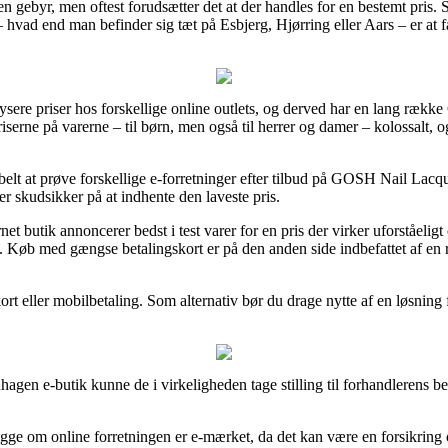
 uden gebyr, men oftest forudsætter det at der handles for en bestemt pri
– hvad end man befinder sig tæt på Esbjerg, Hjørring eller Aars – er at få
nalysere priser hos forskellige online outlets, og derved har en lang 
iserne på varerne – til børn, men også til herrer og damer – kolossalt, 
abelt at prøve forskellige e-forretninger efter tilbud på GOSH Nail Lac
r skudsikker på at indhente den laveste pris.
ernet butik annoncerer bedst i test varer for en pris der virker uforståe
. Køb med gængse betalingskort er på den anden side indbefattet af en r
kort eller mobilbetaling. Som alternativ bør du drage nytte af en løsning f
n e-butik kunne de i virkeligheden tage stilling til forhandlerens bet
e om online forretningen er e-mærket, da det kan være en forsikring o