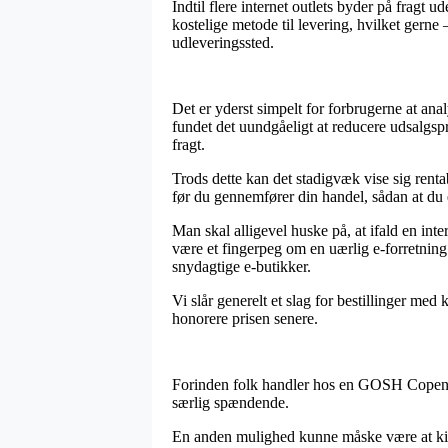
Indtil flere internet outlets byder på fragt
kostelige metode til levering, hvilket gerne 
udleveringssted.
Det er yderst simpelt for forbrugerne at a
fundet det uundgåeligt at reducere udsalgspr
fragt.
Trods dette kan det stadigvæk vise sig rent
før du gennemfører din handel, sådan at du e
Man skal alligevel huske på, at ifald en int
være et fingerpeg om en uærlig e-forretning
snydagtige e-butikker.
Vi slår generelt et slag for bestillinger med 
honorere prisen senere.
Forinden folk handler hos en GOSH Copenhage
særlig spændende.
En anden mulighed kunne måske være at kigg