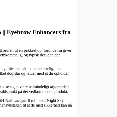
p || Eyebrow Enhancers fra
gt ordren til en pakkeshop, fordi det så giver
så fremkommelig, og typisk desuden den
 sig oftest en tak mere bekostelig, men
lket dog står og falder med at du opholder
vise sig at være ualmindeligt afgørende i
ringstidspunkt på det vedkommende produkt.
GOSH Nail Lacquer 8 ml – 632 Night Sky
 hensynstagen til at de med sikkerhed kan nå