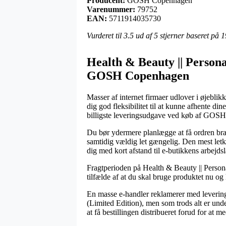
Producent:
GOSH Copenhagen
Varenummer:
79752
EAN:
5711914035730
Vurderet til
3.5
ud af 5 stjerner baseret på
1
Health & Beauty || Persona
GOSH Copenhagen
Masser af internet firmaer udlover i øjeblikk
dig god fleksibilitet til at kunne afhente d
billigste leveringsudgave ved køb af GOSH
Du bør ydermere planlægge at få ordren bragt
samtidig vældig let gængelig. Den mest letk
dig med kort afstand til e-butikkens arbejdsl
Fragtperioden på Health & Beauty || Person
tilfælde af at du skal bruge produktet nu og
En masse e-handler reklamerer med levering
(Limited Edition), men som trods alt er und
at få bestillingen distribueret forud for at m