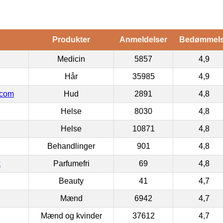
Produkter
Anmeldelser
Bedømmel
Medicin
5857
4,9
Hår
35985
4,9
.com
Hud
2891
4,8
Helse
8030
4,8
Helse
10871
4,8
Behandlinger
901
4,8
k
Parfumefri
69
4,8
Beauty
41
4,7
Mænd
6942
4,7
Mænd og kvinder
37612
4,7