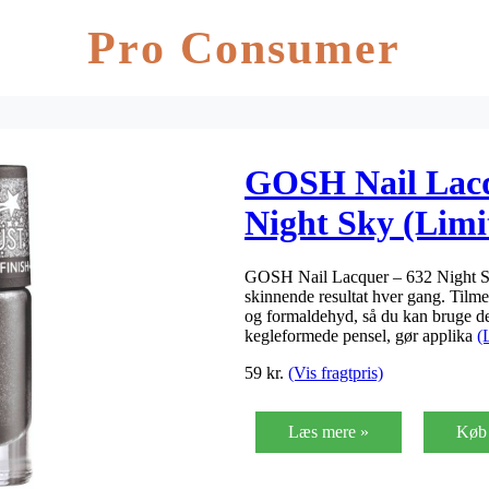
Pro Consumer
GOSH Nail Lacq
Night Sky (Limi
GOSH Nail Lacquer – 632 Night Sky
skinnende resultat hver gang. Tilm
og formaldehyd, så du kan bruge d
kegleformede pensel, gør applika
(
59
kr.
(Vis fragtpris)
Læs mere »
Køb 