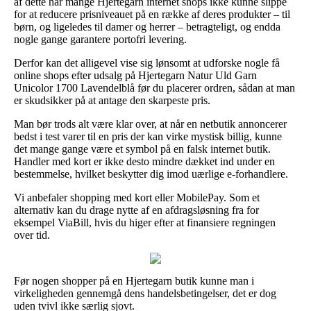
af dette har mange Hjertegarn internet shops ikke kunne slippe
for at reducere prisniveauet på en række af deres produkter – til
børn, og ligeledes til damer og herrer – betragteligt, og endda
nogle gange garantere portofri levering.
Derfor kan det alligevel vise sig lønsomt at udforske nogle få
online shops efter udsalg på Hjertegarn Natur Uld Garn
Unicolor 1700 Lavendelblå før du placerer ordren, sådan at man
er skudsikker på at antage den skarpeste pris.
Man bør trods alt være klar over, at når en netbutik annoncerer
bedst i test varer til en pris der kan virke mystisk billig, kunne
det mange gange være et symbol på en falsk internet butik.
Handler med kort er ikke desto mindre dækket ind under en
bestemmelse, hvilket beskytter dig imod uærlige e-forhandlere.
Vi anbefaler shopping med kort eller MobilePay. Som et
alternativ kan du drage nytte af en afdragsløsning fra for
eksempel ViaBill, hvis du higer efter at finansiere regningen
over tid.
Før nogen shopper på en Hjertegarn butik kunne man i
virkeligheden gennemgå dens handelsbetingelser, det er dog
uden tvivl ikke særlig sjovt.