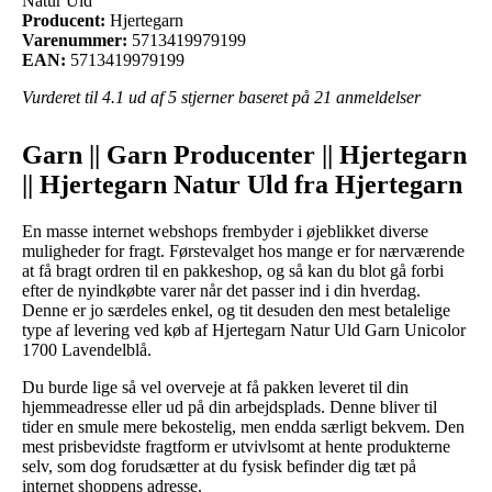
Natur Uld
Producent:
Hjertegarn
Varenummer:
5713419979199
EAN:
5713419979199
Vurderet til
4.1
ud af 5 stjerner baseret på
21
anmeldelser
Garn || Garn Producenter || Hjertegarn
|| Hjertegarn Natur Uld fra Hjertegarn
En masse internet webshops frembyder i øjeblikket diverse
muligheder for fragt. Førstevalget hos mange er for nærværende
at få bragt ordren til en pakkeshop, og så kan du blot gå forbi
efter de nyindkøbte varer når det passer ind i din hverdag.
Denne er jo særdeles enkel, og tit desuden den mest betalelige
type af levering ved køb af Hjertegarn Natur Uld Garn Unicolor
1700 Lavendelblå.
Du burde lige så vel overveje at få pakken leveret til din
hjemmeadresse eller ud på din arbejdsplads. Denne bliver til
tider en smule mere bekostelig, men endda særligt bekvem. Den
mest prisbevidste fragtform er utvivlsomt at hente produkterne
selv, som dog forudsætter at du fysisk befinder dig tæt på
internet shoppens adresse.