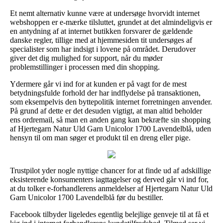
Et nemt alternativ kunne være at undersøge hvorvidt internet
webshoppen er e-mærke tilsluttet, grundet at det almindeligvis er
en antydning af at internet butikken forsvarer de gældende
danske regler, tillige med at hjemmesiden tit undersøges af
specialister som har indsigt i lovene på området. Derudover
giver det dig mulighed for support, når du møder
problemstillinger i processen med din shopping.
Ydermere går vi ind for at kunden er på vagt for de mest
betydningsfulde forhold der har indflydelse på transaktionen,
som eksempelvis den byttepolitik internet forretningen anvender.
På grund af dette er det desuden vigtigt, at man altid beholder
ens ordremail, så man en anden gang kan bekræfte sin shopping
af Hjertegarn Natur Uld Garn Unicolor 1700 Lavendelblå, uden
hensyn til om man søger et produkt til en dreng eller pige.
Trustpilot yder nogle nyttige chancer for at finde ud af adskillige
eksisterende konsumenters iagttagelser og derved går vi ind for,
at du tolker e-forhandlerens anmeldelser af Hjertegarn Natur Uld
Garn Unicolor 1700 Lavendelblå før du bestiller.
Facebook tilbyder ligeledes egentlig belejlige genveje til at få et