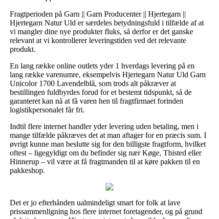
Fragtperioden på Garn || Garn Producenter || Hjertegarn ||
Hjertegarn Natur Uld er særdeles betydningsfuld i tilfælde af at
vi mangler dine nye produkter fluks, så derfor er det ganske
relevant at vi kontrollerer leveringstiden ved det relevante
produkt.
En lang række online outlets yder 1 hverdags levering på en
lang række varenumre, eksempelvis Hjertegarn Natur Uld Garn
Unicolor 1700 Lavendelblå, som trods alt påkræver at
bestillingen fuldbyrdes forud for et bestemt tidspunkt, så de
garanteret kan nå at få varen hen til fragtfirmaet forinden
logistikpersonalet får fri.
Indtil flere internet handler yder levering uden betaling, men i
mange tilfælde påkræves det at man aftager for en præcis sum. I
øvrigt kunne man beslutte sig for den billigste fragtform, hvilket
oftest – ligegyldigt om du befinder sig nær Køge, Thisted eller
Hinnerup – vil være at få fragtmanden til at køre pakken til en
pakkeshop.
Det er jo efterhånden ualmindeligt smart for folk at lave
prissammenligning hos flere internet foretagender, og på grund