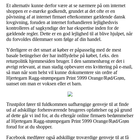
Et alternativ kunne derfor være at se nærmere på om internet
shoppen er e-mærke godkendt, grundet at det ofte er en
påvisning af at internet firmaet efterkommer gældende dansk
lovgivning, foruden at internet forhandleren lejlighedsvis
kontrolleres af sagkyndige der har ekspertise inden for de
gældende regler. Dette er en god lejlighed til at blive hjulpet, når
du forvoldes dilemmaer som følge af din handel.
Yderligere er det smart at køber er påpasselig med de mest
basale betingelser der har indflydelse på købet, f.eks. den
returpolitik hjemmesiden bruger. I den sammenhæng er det i
øvrigt relevant, at man stadig opbevarer ens kvittering på e-mail,
så man når som helst vil kunne dokumentere sin ordre af
Hjertegarn Ragg-strømpegarn Print 5999 Orange/Rød/Grøn,
uanset om man er voksen eller et barn.
Trustpilot fører til fuldkommen uafhængige genveje til at finde
ud af adskillige forhenværende brugeres opfattelser og på grund
af dette går vi ind for, at du eftergår online firmaets bedømmelser
af Hjertegarn Ragg-strømpegarn Print 5999 Orange/Rød/Grøn
forud for at du shopper.
Facebook medfører også adskillige troværdige genveje til at få