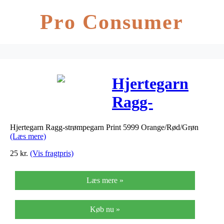
Pro Consumer
Hjertegarn
Ragg-
strømpegarn
Hjertegarn Ragg-strømpegarn Print 5999 Orange/Rød/Grøn
Print 5999
(Læs mere)
Orange/Rød/Gr
25
kr.
(Vis fragtpris)
Læs mere »
Køb nu »