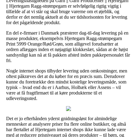
Leveringshastigheden på Garn || Garn Producenter || Hjertegarn
|| Hjertegarn Ragg-strømpegarn er selvfølgelig rigtig vigtig i
tilfælde af at vi står og skal bruge varerne om et øjeblik, og
derfor er det nemlig aktuelt at du ser tidshorisonten for levering
for det pågældende produkt.
En del e-firmaer i Danmark præsterer dag-til-dag levering på en
masse produkter, eksempelvis Hjertegarn Ragg-strømpegarn
Print 5999 Orange/Rød/Grøn, som alligevel forudsætter at
ordren aflægges inden et nøjagtigt klokkeslæt, sådan at de højst
sandsynligt kan nå at få pakken afsted inden pakkepersonalet får
fri.
Nogle internet shops tilbyder levering uden omkostninger, men
oftest påkræves det at du køber for en præcis sum. Derudover
kunne du foretrække den mindst kostelige leveringsmåde, som
typisk – hvad end du er i Aarhus, Holbæk eller Assens – vil
være at få fragtfirmaet til at køre produkterne til et
udleveringssted.
Det er jo efterhånden yderst gnidningsløst for almindelige
mennesker at analysere priser fra flere online butikker, og altså
har flertallet af Hjertegarn internet shops ikke kunne lade være
med at reducere prisniveauet på deres produkter – til børn, og