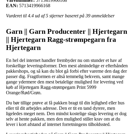
Varenummer:
5713419966168
EAN:
5713419966168
Vurderet til
4.4
ud af 5 stjerner baseret på
39
anmeldelser
Garn || Garn Producenter || Hjertegarn
|| Hjertegarn Ragg-strømpegarn fra
Hjertegarn
En hel del internet handler frembyder nu om stunder et hav af
forskellige leveringsformer. Den mest almindelige er efterhånden
pakkeshops, og så kan du blot gå forbi efter varerne den dag der
passer dig. Fragtformen er altså temmelig bekvem, samt mange
gange ydermere den mest betalelige mulighed for levering ved
køb af Hjertegarn Ragg-strømpegarn Print 5999
Orange/Rød/Grøn.
Du bør tillige prøve at få pakken bragt til din lejlighed eller hus
eller til dit arbejdes adresse. Den er tit en tand dyrere, men
ligeledes meget nem. Den mindst kostelige slags levering er dog
selv at hente pakken, men den mulighed stiller krav om at du
lever i kort afstand af internet forretningens tilholdssted.