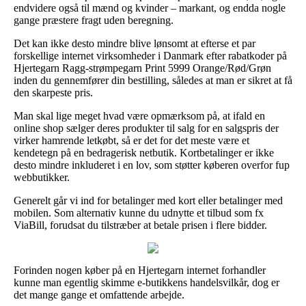
endvidere også til mænd og kvinder – markant, og endda nogle
gange præstere fragt uden beregning.
Det kan ikke desto mindre blive lønsomt at efterse et par
forskellige internet virksomheder i Danmark efter rabatkoder på
Hjertegarn Ragg-strømpegarn Print 5999 Orange/Rød/Grøn
inden du gennemfører din bestilling, således at man er sikret at få
den skarpeste pris.
Man skal lige meget hvad være opmærksom på, at ifald en
online shop sælger deres produkter til salg for en salgspris der
virker hamrende letkøbt, så er det for det meste være et
kendetegn på en bedragerisk netbutik. Kortbetalinger er ikke
desto mindre inkluderet i en lov, som støtter køberen overfor fup
webbutikker.
Generelt går vi ind for betalinger med kort eller betalinger med
mobilen. Som alternativ kunne du udnytte et tilbud som fx
ViaBill, forudsat du tilstræber at betale prisen i flere bidder.
Forinden nogen køber på en Hjertegarn internet forhandler
kunne man egentlig skimme e-butikkens handelsvilkår, dog er
det mange gange et omfattende arbejde.