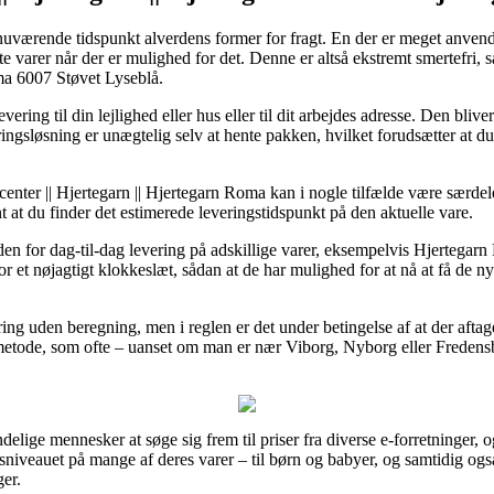
nuværende tidspunkt alverdens former for fragt. En der er meget anvendt
 varer når der er mulighed for det. Denne er altså ekstremt smertefri, sam
a 6007 Støvet Lyseblå.
vering til din lejlighed eller hus eller til dit arbejdes adresse. Den bl
ringsløsning er unægtelig selv at hente pakken, hvilket forudsætter at d
enter || Hjertegarn || Hjertegarn Roma kan i nogle tilfælde være særde
ant at du finder det estimerede leveringstidspunkt på den aktuelle vare.
en for dag-til-dag levering på adskillige varer, eksempelvis Hjertegarn
 et nøjagtigt klokkeslæt, sådan at de har mulighed for at nå at få de nye
ering uden beregning, men i reglen er det under betingelse af at der afta
etode, som ofte – uanset om man er nær Viborg, Nyborg eller Fredensborg
elige mennesker at søge sig frem til priser fra diverse e-forretninger, o
risniveauet på mange af deres varer – til børn og babyer, og samtidig og
er.