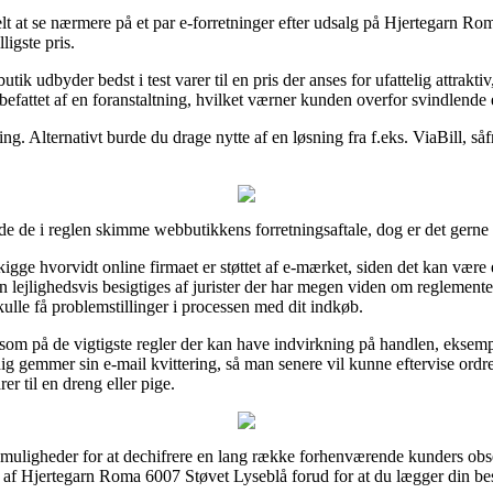
t at se nærmere på et par e-forretninger efter udsalg på Hjertegarn Ro
ligste pris.
utik udbyder bedst i test varer til en pris der anses for ufattelig attrakt
efattet af en foranstaltning, hvilket værner kunden overfor svindlende 
ing. Alternativt burde du drage nytte af en løsning fra f.eks. ViaBill, s
de de i reglen skimme webbutikkens forretningsaftale, dog er det gerne i
gge hvorvidt online firmaet er støttet af e-mærket, siden det kan være 
gen lejlighedsvis besigtiges af jurister der har megen viden om reglemen
skulle få problemstillinger i processen med dit indkøb.
om på de vigtigste regler der kan have indvirkning på handlen, eksempe
tadig gemmer sin e-mail kvittering, så man senere vil kunne eftervise or
r til en dreng eller pige.
e muligheder for at dechifrere en lang række forhenværende kunders obse
af Hjertegarn Roma 6007 Støvet Lyseblå forud for at du lægger din best