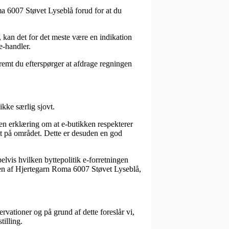
ma 6007 Støvet Lyseblå forud for at du
iv, kan det for det meste være en indikation
e-handler.
åfremt du efterspørger at afdrage regningen
kke særlig sjovt.
en erklæring om at e-butikken respekterer
tet på området. Dette er desuden en god
lvis hvilken byttepolitik e-forretningen
dren af Hjertegarn Roma 6007 Støvet Lyseblå,
rvationer og på grund af dette foreslår vi,
illing.