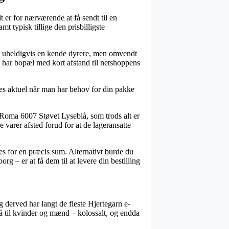
 er for nærværende at få sendt til en
t typisk tillige den prisbilligste
iver uheldigvis en kende dyrere, men omvendt
u har bopæl med kort afstand til netshoppens
les aktuel når man har behov for din pakke
 Roma 6007 Støvet Lyseblå, som trods alt er
 varer afsted forud for at de lageransatte
ges for en præcis sum. Alternativt burde du
 – er at få dem til at levere din bestilling
g derved har langt de fleste Hjertegarn e-
så til kvinder og mænd – kolossalt, og endda