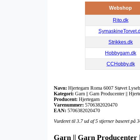
Webshop
Rito.dk
SymaskineTorvet.
Strikkes.dk
Hobbygarn.dk
CCHobby.dk
Navn:
Hjertegarn Roma 6007 Støvet Lyseb
Kategori:
Garn || Garn Producenter || Hjert
Producent:
Hjertegarn
Varenummer:
5706382020470
EAN:
5706382020470
Vurderet til
3.7
ud af 5 stjerner baseret på
3
Garn || Garn Producenter 