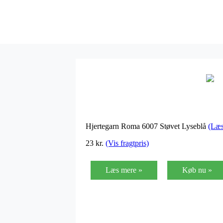
Hjertegarn Roma 6007 Støvet Lyseblå
(Læs
23
kr.
(Vis fragtpris)
Læs mere »
Køb nu »