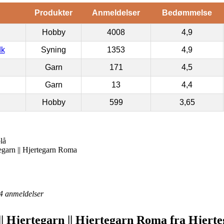
Produkter
Anmeldelser
Bedømmelse
Hobby
4008
4,9
dk
Syning
1353
4,9
Garn
171
4,5
Garn
13
4,4
Hobby
599
3,65
lå
egarn || Hjertegarn Roma
4
anmeldelser
|| Hjertegarn || Hjertegarn Roma fra Hjert