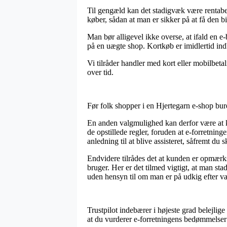
Til gengæld kan det stadigvæk være rentabel
køber, sådan at man er sikker på at få den bil
Man bør alligevel ikke overse, at ifald en e-b
på en uægte shop. Kortkøb er imidlertid indb
Vi tilråder handler med kort eller mobilbetal
over tid.
Før folk shopper i en Hjertegarn e-shop bur
En anden valgmulighed kan derfor være at ki
de opstillede regler, foruden at e-forretnin
anledning til at blive assisteret, såfremt du 
Endvidere tilrådes det at kunden er opmærks
bruger. Her er det tilmed vigtigt, at man s
uden hensyn til om man er på udkig efter vare
Trustpilot indebærer i højeste grad belejlig
at du vurderer e-forretningens bedømmelser 