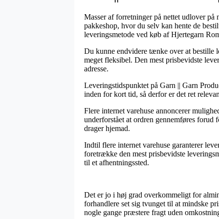
Masser af forretninger på nettet udlover på 
pakkeshop, hvor du selv kan hente de bestilte
leveringsmetode ved køb af Hjertegarn Rom
Du kunne endvidere tænke over at bestille le
meget fleksibel. Den mest prisbevidste leve
adresse.
Leveringstidspunktet på Garn || Garn Produc
inden for kort tid, så derfor er det ret relev
Flere internet varehuse annoncerer mulighed
underforstået at ordren gennemføres forud for
drager hjemad.
Indtil flere internet varehuse garanterer lev
foretrække den mest prisbevidste leveringsm
til et afhentningssted.
Det er jo i høj grad overkommeligt for almind
forhandlere set sig tvunget til at mindske p
nogle gange præstere fragt uden omkostning