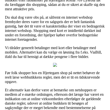
butikker efter rabatkoder på Hjertegarn Roma 709 Lyseblå før
du færdiggør din shopping, sådan at du er sikret at skaffe sig den
mest attraktive pris.
Du skal dog være obs på, at såfremt en internet webshop
frembyder deres varer for en salgspris der er helt fantastisk
gunstig, bør det tit være et karakteristika der viser en bedragerisk
internet webshop. Shopping med kort er imidlertid dækket ind
under en forordning, der hjælper køber overfor bedrageriske
internet foretagender.
Vi tilråder generelt betalinger med kort eller betalinger med
mobilen. Alternativt kan du vælge en løsning fra f.eks. ViaBill,
ifald du har til hensigt at dække pengene i flere bidder.
Før folk shopper hos en Hjertegarn shop på nettet behøver de
reelt læse webbutikkens regler, men det er tit en tidskrævende
opgave.
Et alternativ kan derfor være at bemærke om netshoppen er
medlem af e-mærke ordningen, eftersom det længe har været en
indikation om at online virksomheden efterfølger de gældende
danske regler, udover at online butikken tit besøges af
sagkyndige der er meget bekendte med bestemmelserne på