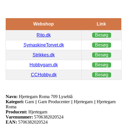
Webshop
Link
Rito.dk
Besøg
SymaskineTorvet.dk
Besøg
Strikkes.dk
Besøg
Hobbygarn.dk
Besøg
CCHobby.dk
Besøg
Navn:
Hjertegarn Roma 709 Lyseblå
Kategori:
Garn || Garn Producenter || Hjertegarn || Hjertegarn
Roma
Producent:
Hjertegarn
Varenummer:
5706382020524
EAN:
5706382020524