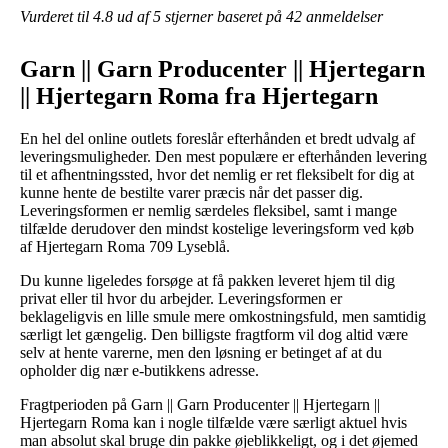
Vurderet til
4.8
ud af 5 stjerner baseret på
42
anmeldelser
Garn || Garn Producenter || Hjertegarn
|| Hjertegarn Roma fra Hjertegarn
En hel del online outlets foreslår efterhånden et bredt udvalg af
leveringsmuligheder. Den mest populære er efterhånden levering
til et afhentningssted, hvor det nemlig er ret fleksibelt for dig at
kunne hente de bestilte varer præcis når det passer dig.
Leveringsformen er nemlig særdeles fleksibel, samt i mange
tilfælde derudover den mindst kostelige leveringsform ved køb
af Hjertegarn Roma 709 Lyseblå.
Du kunne ligeledes forsøge at få pakken leveret hjem til dig
privat eller til hvor du arbejder. Leveringsformen er
beklageligvis en lille smule mere omkostningsfuld, men samtidig
særligt let gængelig. Den billigste fragtform vil dog altid være
selv at hente varerne, men den løsning er betinget af at du
opholder dig nær e-butikkens adresse.
Fragtperioden på Garn || Garn Producenter || Hjertegarn ||
Hjertegarn Roma kan i nogle tilfælde være særligt aktuel hvis
man absolut skal bruge din pakke øjeblikkeligt, og i det øjemed