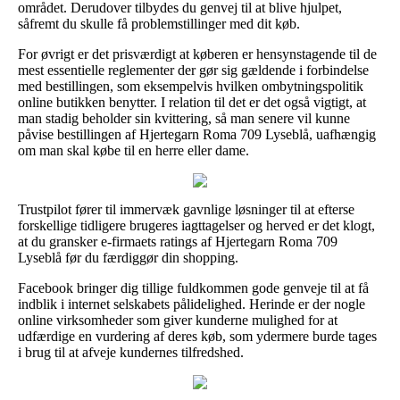
området. Derudover tilbydes du genvej til at blive hjulpet,
såfremt du skulle få problemstillinger med dit køb.
For øvrigt er det prisværdigt at køberen er hensynstagende til de
mest essentielle reglementer der gør sig gældende i forbindelse
med bestillingen, som eksempelvis hvilken ombytningspolitik
online butikken benytter. I relation til det er det også vigtigt, at
man stadig beholder sin kvittering, så man senere vil kunne
påvise bestillingen af Hjertegarn Roma 709 Lyseblå, uafhængig
om man skal købe til en herre eller dame.
Trustpilot fører til immervæk gavnlige løsninger til at efterse
forskellige tidligere brugeres iagttagelser og herved er det klogt,
at du gransker e-firmaets ratings af Hjertegarn Roma 709
Lyseblå før du færdiggør din shopping.
Facebook bringer dig tillige fuldkommen gode genveje til at få
indblik i internet selskabets pålidelighed. Herinde er der nogle
online virksomheder som giver kunderne mulighed for at
udfærdige en vurdering af deres køb, som ydermere burde tages
i brug til at afveje kundernes tilfredshed.