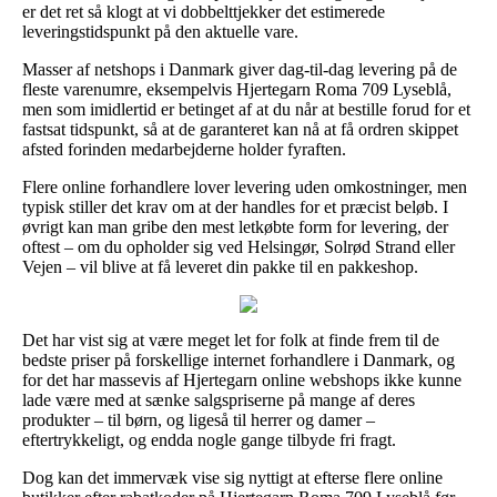
er det ret så klogt at vi dobbelttjekker det estimerede
leveringstidspunkt på den aktuelle vare.
Masser af netshops i Danmark giver dag-til-dag levering på de
fleste varenumre, eksempelvis Hjertegarn Roma 709 Lyseblå,
men som imidlertid er betinget af at du når at bestille forud for et
fastsat tidspunkt, så at de garanteret kan nå at få ordren skippet
afsted forinden medarbejderne holder fyraften.
Flere online forhandlere lover levering uden omkostninger, men
typisk stiller det krav om at der handles for et præcist beløb. I
øvrigt kan man gribe den mest letkøbte form for levering, der
oftest – om du opholder sig ved Helsingør, Solrød Strand eller
Vejen – vil blive at få leveret din pakke til en pakkeshop.
Det har vist sig at være meget let for folk at finde frem til de
bedste priser på forskellige internet forhandlere i Danmark, og
for det har massevis af Hjertegarn online webshops ikke kunne
lade være med at sænke salgspriserne på mange af deres
produkter – til børn, og ligeså til herrer og damer –
eftertrykkeligt, og endda nogle gange tilbyde fri fragt.
Dog kan det immervæk vise sig nyttigt at efterse flere online