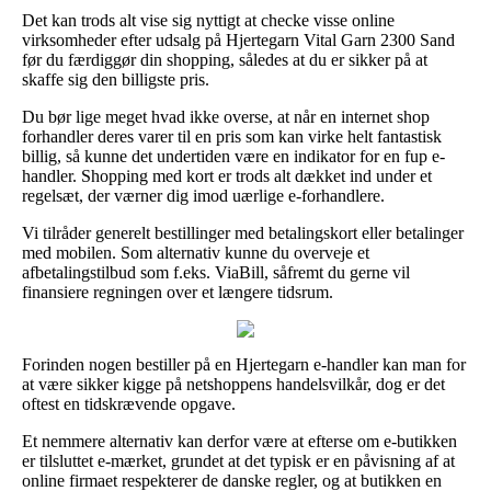
Det kan trods alt vise sig nyttigt at checke visse online
virksomheder efter udsalg på Hjertegarn Vital Garn 2300 Sand
før du færdiggør din shopping, således at du er sikker på at
skaffe sig den billigste pris.
Du bør lige meget hvad ikke overse, at når en internet shop
forhandler deres varer til en pris som kan virke helt fantastisk
billig, så kunne det undertiden være en indikator for en fup e-
handler. Shopping med kort er trods alt dækket ind under et
regelsæt, der værner dig imod uærlige e-forhandlere.
Vi tilråder generelt bestillinger med betalingskort eller betalinger
med mobilen. Som alternativ kunne du overveje et
afbetalingstilbud som f.eks. ViaBill, såfremt du gerne vil
finansiere regningen over et længere tidsrum.
Forinden nogen bestiller på en Hjertegarn e-handler kan man for
at være sikker kigge på netshoppens handelsvilkår, dog er det
oftest en tidskrævende opgave.
Et nemmere alternativ kan derfor være at efterse om e-butikken
er tilsluttet e-mærket, grundet at det typisk er en påvisning af at
online firmaet respekterer de danske regler, og at butikken en