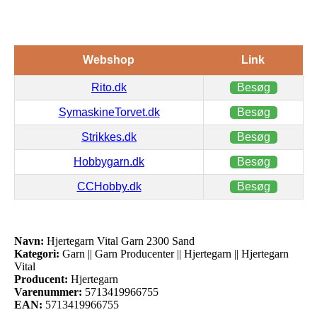
Webshop
Link
Rito.dk
Besøg
SymaskineTorvet.dk
Besøg
Strikkes.dk
Besøg
Hobbygarn.dk
Besøg
CCHobby.dk
Besøg
Navn:
Hjertegarn Vital Garn 2300 Sand
Kategori:
Garn || Garn Producenter || Hjertegarn || Hjertegarn
Vital
Producent:
Hjertegarn
Varenummer:
5713419966755
EAN:
5713419966755