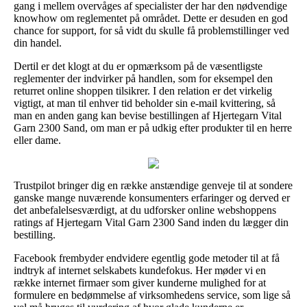
gang i mellem overvåges af specialister der har den nødvendige
knowhow om reglementet på området. Dette er desuden en god
chance for support, for så vidt du skulle få problemstillinger ved
din handel.
Dertil er det klogt at du er opmærksom på de væsentligste
reglementer der indvirker på handlen, som for eksempel den
returret online shoppen tilsikrer. I den relation er det virkelig
vigtigt, at man til enhver tid beholder sin e-mail kvittering, så
man en anden gang kan bevise bestillingen af Hjertegarn Vital
Garn 2300 Sand, om man er på udkig efter produkter til en herre
eller dame.
Trustpilot bringer dig en række anstændige genveje til at sondere
ganske mange nuværende konsumenters erfaringer og derved er
det anbefalelsesværdigt, at du udforsker online webshoppens
ratings af Hjertegarn Vital Garn 2300 Sand inden du lægger din
bestilling.
Facebook frembyder endvidere egentlig gode metoder til at få
indtryk af internet selskabets kundefokus. Her møder vi en
række internet firmaer som giver kunderne mulighed for at
formulere en bedømmelse af virksomhedens service, som lige så