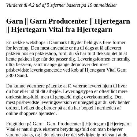
Vurderet til
4.2
ud af 5 stjerner baseret på
19
anmeldelser
Garn || Garn Producenter || Hjertegarn
|| Hjertegarn Vital fra Hjertegarn
En række webshops i Danmark tilbyder heldigvis flere former
for levering. Den mest anvendte er nu til dags at få afleveret
pakken hos en pakkeshop, fordi du så har fuld fleksibilitet til at
hente pakken lige når det passer dig. Leveringsformen er nemlig
ultra bekvem, samt mange gange derudover den mest
prisbevidste leveringsmetode ved køb af Hjertegarn Vital Garn
2300 Sand.
Du kunne ydermere påtænke at få varerne leveret hjem til hvor
du bor eller ud til dit arbejde. Leveringstypen er oftest lidt mere
omkostningsfuld, men til gengæld rigtig overkommelig. Den
mest prisbevidste leveringsversion er unægtelig at du selv henter
ordren, hvilket dog beroer på at du har bopæl i nærheden af
online shoppens hjemsted.
Fragttiden på Garn || Garn Producenter || Hjertegarn || Hjertegarn
Vital er naturligvis ekstremt betydningsfuld om man behøver
varerne straks, og i det øjemed er det selvfølgelig relevant at du