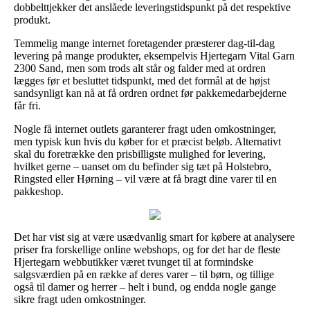
dobbelttjekker det anslåede leveringstidspunkt på det respektive
produkt.
Temmelig mange internet foretagender præsterer dag-til-dag
levering på mange produkter, eksempelvis Hjertegarn Vital Garn
2300 Sand, men som trods alt står og falder med at ordren
lægges før et besluttet tidspunkt, med det formål at de højst
sandsynligt kan nå at få ordren ordnet før pakkemedarbejderne
får fri.
Nogle få internet outlets garanterer fragt uden omkostninger,
men typisk kun hvis du køber for et præcist beløb. Alternativt
skal du foretrække den prisbilligste mulighed for levering,
hvilket gerne – uanset om du befinder sig tæt på Holstebro,
Ringsted eller Hørning – vil være at få bragt dine varer til en
pakkeshop.
Det har vist sig at være usædvanlig smart for købere at analysere
priser fra forskellige online webshops, og for det har de fleste
Hjertegarn webbutikker været tvunget til at formindske
salgsværdien på en række af deres varer – til børn, og tillige
også til damer og herrer – helt i bund, og endda nogle gange
sikre fragt uden omkostninger.